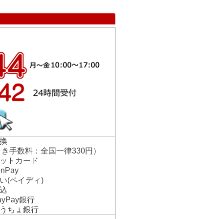
換
手数料：全国一律330円）
ットカード
nPay
い(ペイディ)
込
Pay銀行
ちょ銀行