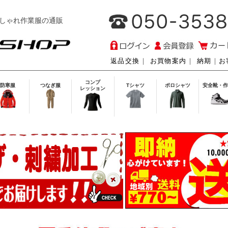
しゃれ作業服の通販
返品交換
｜
お買物案内
｜
納期
｜
お
コンプ
防寒服
つなぎ服
Tシャツ
ポロシャツ
安全靴・作
レッション