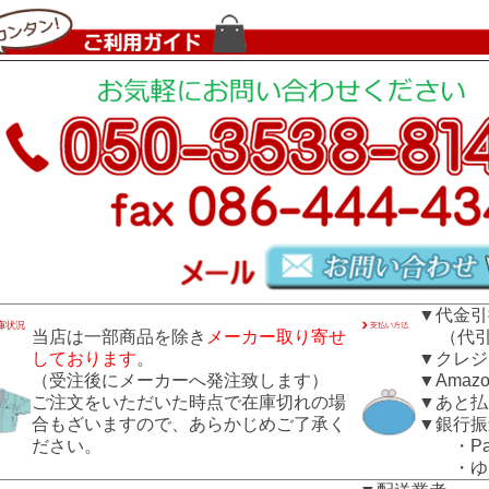
▼代金引
当店は一部商品を除き
メーカー取り寄せ
（代引き
しております
。
▼クレジ
（受注後にメーカーへ発注致します）
▼Amazo
ご注文をいただいた時点で在庫切れの場
▼あと払
合もざいますので、あらかじめご了承く
▼銀行振
ださい。
・Pay
・ゆう