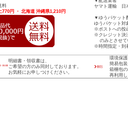
▼配送業者
送料
ヤマト運輸 日
770円 ・ 北海道 沖縄県1,210円
▼ゆうパケット
ゆうパケット対
※ポストへの投
※クレジット決
のみとさせて
※時間指定・到
環境保護
明細書・領収書は、
簡易包装
ご希望の方のみ同封しております。
箱梱包の
お気軽にお申しつけください。
再利用し