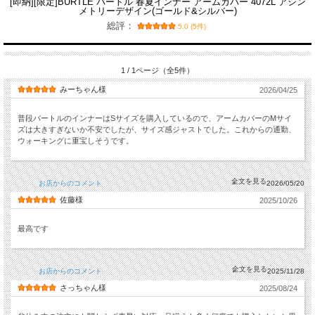
[即納][限定]BURTLE バートル 春夏インナー アームカバー 4072L アシン
メトリーデザイン(ゴールド&シルバー)
総評：
5.0 (5件)
1 / 1ページ（全5件）
みーちゃん様
2026/04/25
普段バートルのインナーはSサイズを購入しているので、アームカバーのMサイ
ズは大きすぎないか不安でしたが、サイズ感ジャストでした。これからの通勤、
ウォーキングに重宝しそうです。
お店からのコメント
2026/05/20
佐藤様
2025/10/26
最高です
お店からのコメント
2025/11/28
さっちゃん様
2025/08/24