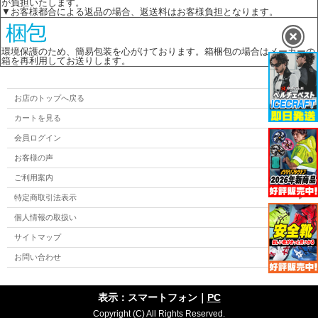
が負担いたします。
▼お客様都合による返品の場合、返送料はお客様負担となります。
環境保護のため、簡易包装を心がけております。箱梱包の場合はメーカーの
箱を再利用してお送りします。
お店のトップへ戻る
カートを見る
会員ログイン
お客様の声
ご利用案内
特定商取引法表示
個人情報の取扱い
サイトマップ
お問い合わせ
表示：スマートフォン｜
PC
Copyright (C) All Rights Reserved.