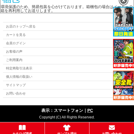
環境保護のため、簡易包装を心がけております。箱梱包の場合はメーカーの
箱を再利用してお送りします。
お店のトップへ戻る
カートを見る
会員ログイン
お客様の声
ご利用案内
特定商取引法表示
個人情報の取扱い
サイトマップ
お問い合わせ
表示：スマートフォン｜
PC
Copyright (C) All Rights Reserved.
カタログ請求
サンプル貸出
お問い合わせ