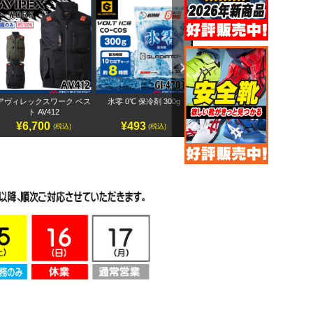
Next
アヴィレックスワーク ベス
氷零 0℃ 保冷剤 300g
アヴィレックスワーク 半袖
ペ
ト AV412
ブルゾン AV413
¥6,700
¥493
¥7,500
(税込)
(税込)
(税込)