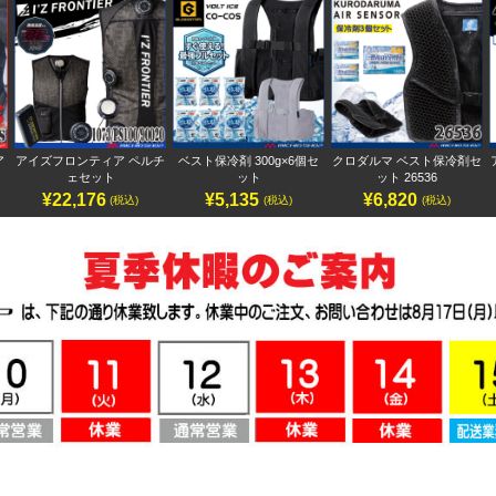
ア
アイズフロンティア ペルチ
ベスト保冷剤 300g×6個セ
クロダルマ ベスト保冷剤セ
ェセット
ット
ット 26536
¥22,176
¥5,135
¥6,820
(税込)
(税込)
(税込)