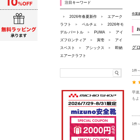
注目キーワード
作業
2026年春夏新作
エアーク
ラフト
ペルチェ
2026年モ
デル バートル
PUMA
アイ
ズフロンティア
寅壱
アイ
グロ
スベスト
アシックス
即納
エアークラフト
1件
早速
もよ
1件