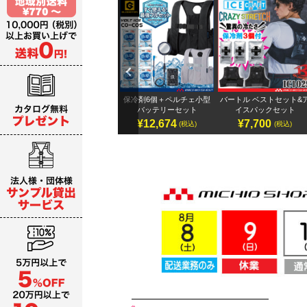
Previ
ous
テリ
アイズフロンティア 32Vバ
保冷剤6個＋ペルチェ小型
バートル ベストセット&
ッテリーセット
バッテリーセット
イスパックセット
¥19,987～
¥12,674
¥7,700
)
(税込)
(税込)
(税込)