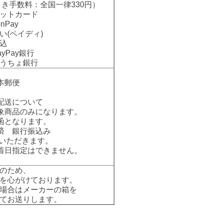
手数料：全国一律330円）
ットカード
nPay
い(ペイディ)
込
Pay銀行
ちょ銀行
本郵便
配送について
象商品のみになります。
函となります。
済 銀行振込み
いただきます。
着日指定はできません。
のため、
を心がけております。
場合はメーカーの箱を
てお送りします。