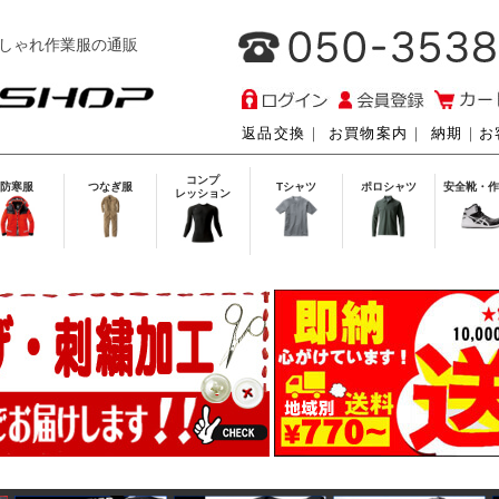
しゃれ作業服の通販
返品交換
｜
お買物案内
｜
納期
｜
お
コンプ
防寒服
つなぎ服
Tシャツ
ポロシャツ
安全靴・作
レッション