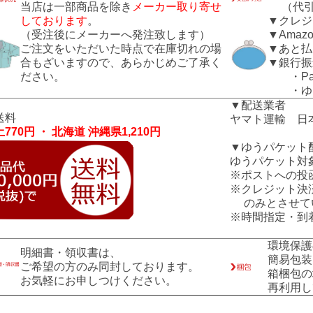
当店は一部商品を除き
メーカー取り寄せ
（代引き
しております
。
▼クレジ
（受注後にメーカーへ発注致します）
▼Amazo
ご注文をいただいた時点で在庫切れの場
▼あと払
合もざいますので、あらかじめご了承く
▼銀行振
ださい。
・Pay
・ゆう
▼配送業者
送料
ヤマト運輸 日
770円 ・ 北海道 沖縄県1,210円
▼ゆうパケット
ゆうパケット対
※ポストへの投
※クレジット決
のみとさせて
※時間指定・到
環境保護
明細書・領収書は、
簡易包装
ご希望の方のみ同封しております。
箱梱包の
お気軽にお申しつけください。
再利用し