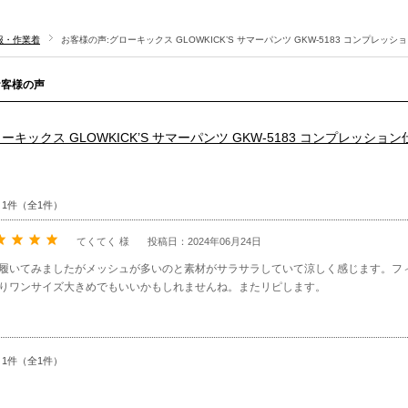
服・作業着
お客様の声:グローキックス GLOWKICK’S サマーパンツ GKW-5183 コンプレッ
お客様の声
ーキックス GLOWKICK’S サマーパンツ GKW-5183 コンプレッショ
～1件（全1件）
てくてく 様
投稿日：2024年06月24日
履いてみましたがメッシュが多いのと素材がサラサラしていて涼しく感じます。フ
りワンサイズ大きめでもいいかもしれませんね。またリピします。
～1件（全1件）