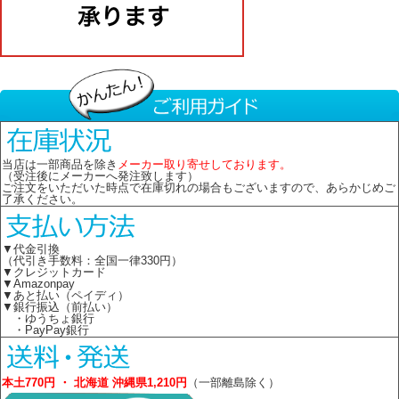
当店は一部商品を除き
メーカー取り寄せしております。
（受注後にメーカーへ発注致します）
ご注文をいただいた時点で在庫切れの場合もございますので、あらかじめご
了承ください。
▼代金引換
（代引き手数料：全国一律330円）
▼クレジットカード
▼Amazonpay
▼あと払い（ペイディ）
▼銀行振込（前払い）
・ゆうちょ銀行
・PayPay銀行
本土770円 ・ 北海道 沖縄県1,210円
（一部離島除く）