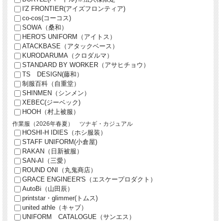
I'Z FRONTIER(アイズフロンティア)
co-cos(コーコス)
SOWA（桑和）
HERO'S UNIFORM（アイトス）
ATACKBASE（アタックベース）
KURODARUMA（クロダルマ）
STANDARD BY WORKER（アサヒチョウ）
TS DESIGN(藤和）
制服百科（自重堂）
SHINMEN（シンメン）
XEBEC(ジーベック)
HOOH（村上被服）
作業服（2026年春夏） ツナギ・カジュアル
HOSHI-H IDIES（ホシ服装）
STAFF UNIFORM(小倉屋)
RAKAN（日新被服）
SAN-AI（三愛）
ROUND ONI（丸鬼商店）
GRACE ENGINEER'S（エスケープロダクト）
AutoBi（山田辰）
printstar・glimmer(トムス)
united athle（キャブ）
UNIFORM CATALOGUE（サンエス）