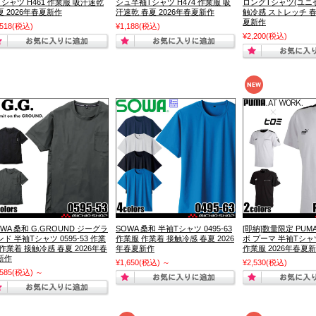
Tシャツ H461 作業服 吸汗速乾
シュ半袖Tシャツ H474 作業服 吸
ロングTシャツ(ユニ
夏 2026年春夏新作
汗速乾 春夏 2026年春夏新作
触冷感 ストレッチ 春
夏新作
,518
(税込)
¥1,188
(税込)
¥2,200
(税込)
OWA 桑和 G.GROUND ジーグラ
SOWA 桑和 半袖Tシャツ 0495-63
[即納]数量限定 PUM
ド 半袖Tシャツ 0595-53 作業
作業服 作業着 接触冷感 春夏 2026
ボ プーマ 半袖Tシャツ
 作業着 接触冷感 春夏 2026年春
年春夏新作
作業服 2026年春夏
新作
¥1,650
(税込)
～
¥2,530
(税込)
,585
(税込)
～