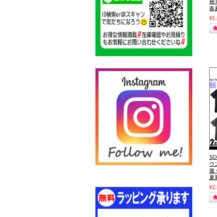
袖
春
¥1
S
ウン
服
夏
¥2