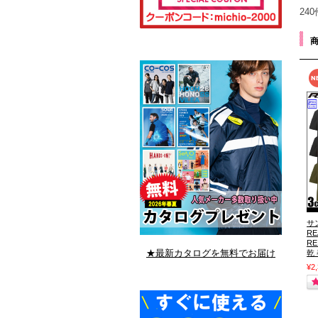
24
サ
R
RE
★最新カタログを無料でお届け
乾
¥2