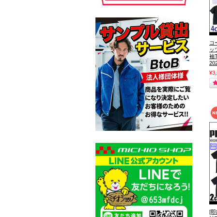
コ
ッ
袖T
2
¥3
[