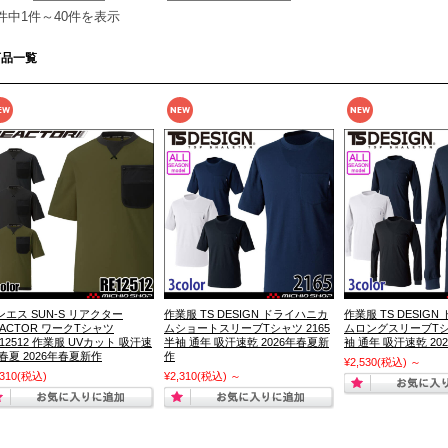
0件中1件～40件を表示
商品一覧
ンエス SUN-S リアクター
作業服 TS DESIGN ドライハニカ
作業服 TS DESIG
EACTOR ワークTシャツ
ムショートスリーブTシャツ 2165
ムロングスリーブTシャ
12512 作業服 UVカット 吸汗速
半袖 通年 吸汗速乾 2026年春夏新
袖 通年 吸汗速乾 2
 春夏 2026年春夏新作
作
¥2,530
(税込)
～
,310
(税込)
¥2,310
(税込)
～