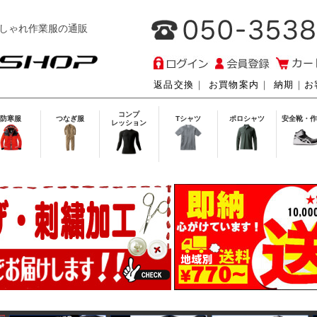
しゃれ作業服の通販
返品交換
｜
お買物案内
｜
納期
｜
お
コンプ
防寒服
つなぎ服
Tシャツ
ポロシャツ
安全靴・作
レッション