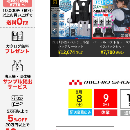
Previ
ous
テリ
アイズフロンティア 32Vバ
保冷剤6個＋ペルチェ小型
バートル ベストセット&
ッテリーセット
バッテリーセット
イスパックセット
¥19,987～
¥12,674
¥7,700
)
(税込)
(税込)
(税込)