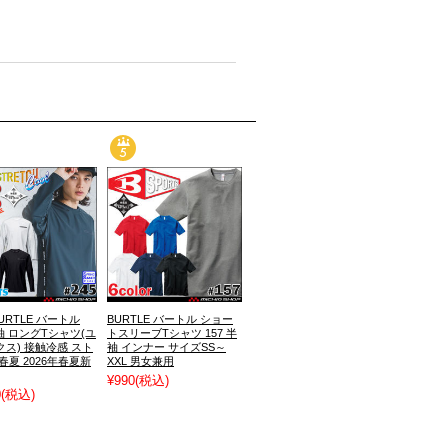
BURTLE バートル
BURTLE バートル ショー
長袖 ロングTシャツ(ユ
トスリーブTシャツ 157 半
ス) 接触冷感 スト
袖 インナー サイズSS～
春夏 2026年春夏新
XXL 男女兼用
¥990
(税込)
0
(税込)