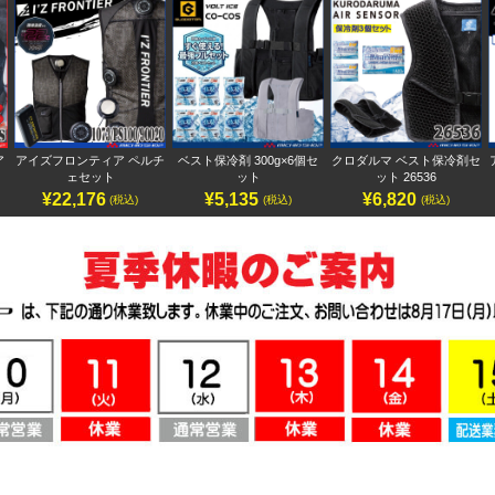
ア
アイズフロンティア ペルチ
ベスト保冷剤 300g×6個セ
クロダルマ ベスト保冷剤セ
ェセット
ット
ット 26536
¥22,176
¥5,135
¥6,820
(税込)
(税込)
(税込)