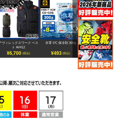
Next
アヴィレックスワーク ベス
氷零 0℃ 保冷剤 300g
アヴィレックスワーク 半袖
ペ
ト AV412
ブルゾン AV413
¥6,700
¥493
¥7,500
(税込)
(税込)
(税込)