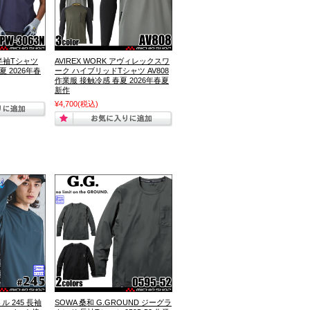
 半袖Tシャツ
AVIREX WORK アヴィレックスワ
夏 2026年春
ーク ハイブリッドTシャツ AV808
作業服 接触冷感 春夏 2026年春夏
新作
¥4,700
(税込)
トル 245 長袖
SOWA 桑和 G.GROUND ジーグラ