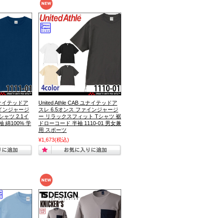
B ユナイテッドア
United Athle CAB ユナイテッドア
ァインジャージ
スレ 6.5オンス ファインジャージ
ャツ 2.1イ
ー リラックスフィット Tシャツ 裾
袖 綿100% 学
ドローコード 半袖 1110-01 男女兼
用 スポーツ
¥1,673
(税込)