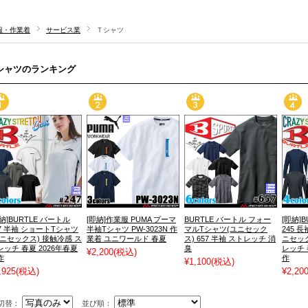
服・作業着
サービス業
Ｔシャツ
tシャツのランキング
納]BURTLE バートル
[即納]作業服 PUMA プーマ
BURTLE バートル フォー
[即納]
47 半袖 ショートTシャツ
半袖Tシャツ PW-3023N 作
マルTシャツ(ユニセック
245 
ユニセックス) 接触冷感 ス
業着 ユニワールド 春夏
ス) 657 半袖 ストレッチ 消
ニセック
レッチ 春夏 2026年春夏
臭
レッチ 
¥2,200
(税込)
作
作
¥1,100
(税込)
,925
(税込)
¥2,20
切替：
並び順：