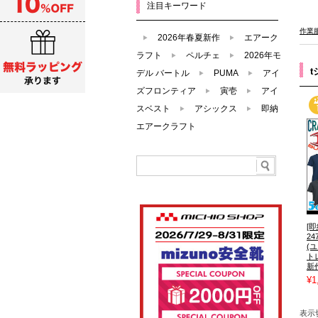
注目キーワード
作業
2026年春夏新作
エアーク
ラフト
ペルチェ
2026年モ
デル バートル
PUMA
アイ
ズフロンティア
寅壱
アイ
スベスト
アシックス
即納
エアークラフト
[即
2
(
ト
新
¥1
表示