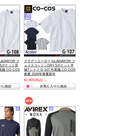
DIATOR フ
グラディエーター GLADIATOR フ
 5ポケット長
ェイスコットンDRY 5ポケット半
業服 CO-COS
袖Tシャツ G-107 作業服 CO-COS
春夏 2026年春夏新作
¥2,965
(税込)
～