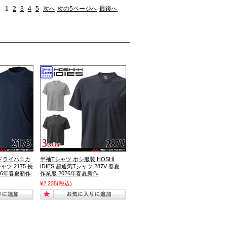
1
2
3
4
5
次へ
次の5ページへ
最後へ
N ドライハニカ
半袖Tシャツ ホシ服装 HOSHI
ツ 2175 長
IDIES 超通気Tシャツ 287V 春夏
026年春夏新作
作業服 2026年春夏新作
¥2,235
(税込)