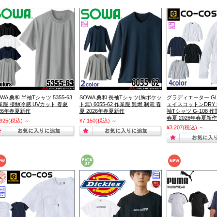
WA 桑和 半袖Tシャツ 5355-63
SOWA 桑和 長袖Tシャツ(胸ポケッ
グラディエーター GLA
業服 接触冷感 UVカット 春夏
ト無) 6055-62 作業服 難燃 制電 春
ェイスコットンDRY
026年春夏新作
夏 2026年春夏新作
袖Tシャツ G-108 作
春夏 2026年春夏新作
,925
(税込)
～
¥7,150
(税込)
～
¥3,207
(税込)
～