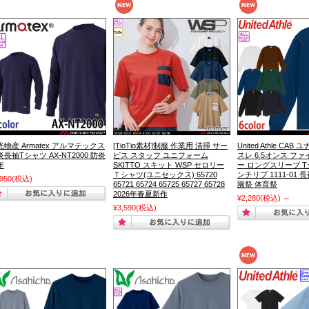
光物産 Armatex アルマテックス
[TioTio素材]制服 作業用 清掃 サー
United Athle CA
炎長袖Tシャツ AX-NT2000 防炎
ビス スタッフ ユニフォーム
スレ 6.5オンス フ
年
SKITTO スキット WSP セロリー
ー ロングスリーブ Tシ
Ｔシャツ(ユニセックス) 65720
ンチリブ 1111-01 長
,950
(税込)
65721 65724 65725 65727 65728
園祭 体育祭
2026年春夏新作
¥2,280
(税込)
～
¥3,590
(税込)