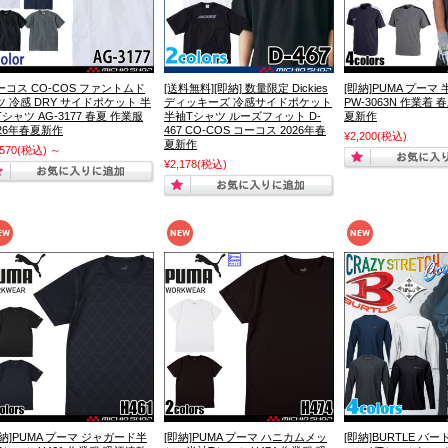
ーコス CO-COS ファントムド
[送料無料][即納] 数量限定 Dickies
[即納]PUMA プーマ
ツ 冷感 DRY サイドポケット 半
ディッキーズ 冷感サイドポケット
PW-3063N 作業着 春
シャツ AG-3177 春夏 作業服
半袖Tシャツ ルーズフィット D-
夏新作
026年春夏新作
467 CO-COS コーコス 2026年春
¥2,200
(税込)
夏新作
,570
(税込)
～
¥2,178
(税込)
即納]PUMA プーマ ジャガード半
[即納]PUMA プーマ ハニカムメッ
[即納]BURTLE バー