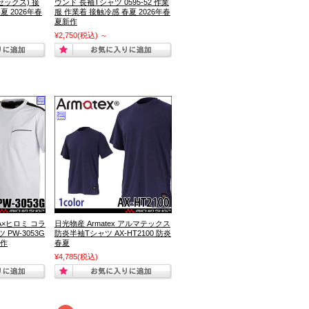
セックス) 接
ウンド 長袖Tシャツ 0595-52 作業
夏 2026年春
服 作業着 接触冷感 春夏 2026年春
夏新作
¥2,750
(税込)
～
A×ヒロミ コラ
日光物産 Armatex アルマテックス
 PW-3053G
防炎半袖Tシャツ AX-HT2100 防炎
新作
春夏
¥4,785
(税込)