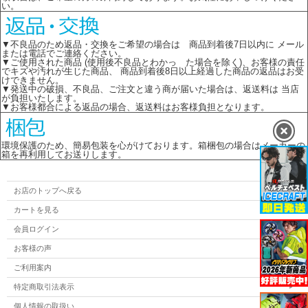
い。
▼不良品のため返品・交換をご希望の場合は 商品到着後7日以内に メール
または電話でご連絡ください。
▼ご使用された商品 (使用後不良品とわかっ た場合を除く)、お客様の責任
でキズや汚れが生じた商品、 商品到着後8日以上経過した商品の返品はお受
けできません。
▼発送中の破損、不良品、ご注文と違う商が届いた場合は、返送料は 当店
が負担いたします。
▼お客様都合による返品の場合、返送料はお客様負担となります。
環境保護のため、簡易包装を心がけております。箱梱包の場合はメーカーの
箱を再利用してお送りします。
お店のトップへ戻る
カートを見る
会員ログイン
お客様の声
ご利用案内
特定商取引法表示
個人情報の取扱い