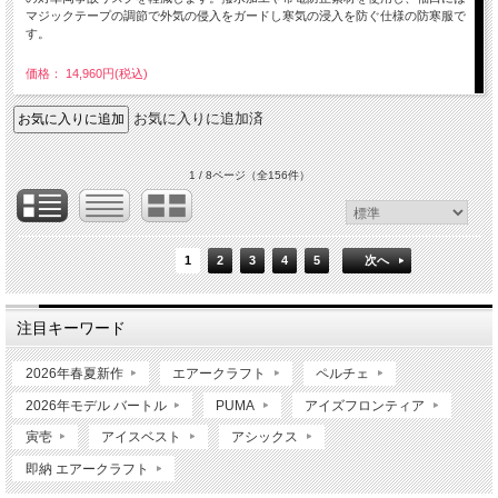
マジックテープの調節で外気の侵入をガードし寒気の浸入を防ぐ仕様の防寒服で
す。
価格： 14,960円(税込)
お気に入りに追加済
1 / 8ページ
（全156件）
1
2
3
4
5
次へ
注目キーワード
2026年春夏新作
エアークラフト
ペルチェ
2026年モデル バートル
PUMA
アイズフロンティア
寅壱
アイスベスト
アシックス
即納 エアークラフト