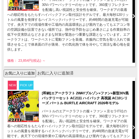
30Vパワーバッテリーのセットです。360度リフレクター
を配備し高い視認性と安全性を確保。ワークギアの装着
への順応性をもたらすハイバックファン取付設計モデルです。最大毎秒120リッ
トルの風量を発揮するハイスペックバッテリーです。約4時間の急速充電が可能
です。炎天下での現場作業や工場内の高温環境および屋内であってもエアコン等
の空調設備が設置できない場所では、熱中症予防をはじめ暑さによる作業効率の
低下や災害防止などさまざまな対策が緊急かつ重要な課題となっています。エア
ークラフトは、ワークベストに電動ファンを装備。衣服内に空気を取り入れて循
環させることで体表面の汗が蒸発、その気化熱で体を冷やして清涼な着心地を提
供します。
価格： 23,854円(税込)
～
お気に入りに追加済
NEW
PICK UP
[即納]エアークラフト 2WAYブルゾン+ファン+新型30V黒
バッテリーセット AC2111 ハイバック 高視認 AC10シリ
ーズ バートル BURTLE AIRCRAFT 2026年モデル
バートルのエアークラフトの服＋ファン＋京セラIT社の
30Vパワーバッテリーのセットです。360度リフレクター
を配備し、高い視認性と安全性を確保。ワークギアの装
着への順応性をもたらすハイバックファン取付設計モデルです。最大毎秒120リ
ットルの風量を発揮するハイスペックバッテリーです。約4時間の急速充電が可
能です。炎天下での現場作業や工場内の高温環境および屋内であってもエアコン