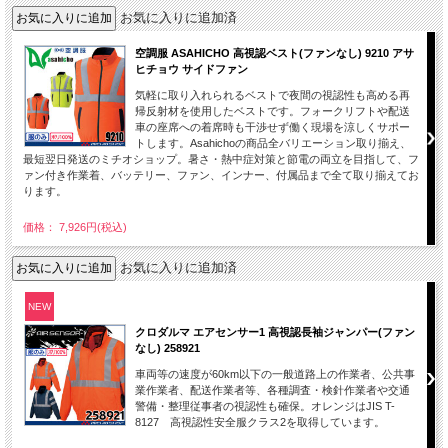
お気に入りに追加済
空調服 ASAHICHO 高視認ベスト(ファンなし) 9210 アサ
ヒチョウ サイドファン
気軽に取り入れられるベストで夜間の視認性も高める再
帰反射材を使用したベストです。フォークリフトや配送
車の座席への着席時も干渉せず働く現場を涼しくサポー
トします。Asahichoの商品全バリエーション取り揃え、
最短翌日発送のミチオショップ。暑さ・熱中症対策と節電の両立を目指して、フ
ァン付き作業着、バッテリー、ファン、インナー、付属品まで全て取り揃えてお
ります。
価格： 7,926円(税込)
お気に入りに追加済
NEW
クロダルマ エアセンサー1 高視認長袖ジャンパー(ファン
なし) 258921
車両等の速度が60km以下の一般道路上の作業者、公共事
業作業者、配送作業者等、各種調査・検針作業者や交通
警備・整理従事者の視認性も確保。オレンジはJIS T-
8127 高視認性安全服クラス2を取得しています。