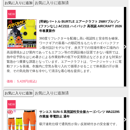
お気に入りに追加済
NEW
[即納]バートル BURTLE エアークラフト 2WAYブルゾン
(ファンなし) AC2111 ハイバック 高視認 AIRCRAFT 2026
年春夏新作
360度リフレクターを配備し高い視認性と安全性を確保。
ワークギアの装着への順応性をもたらすハイバックファ
ン取付設計モデルです。炎天下での現場作業や工場内の
高温環境および屋内であってもエアコン等の空調設備が設置できない場所では、
熱中症予防をはじめ暑さによる作業効率の低下や災害防止などさまざまな対策が
緊急かつ重要な課題となっています。エアークラフトは、ワークジャケットに電
動ファンを装備。衣服内に空気を取り入れて循環させることで体表面の汗が蒸
発、その気化熱で体を冷やして清涼な着心地を提供します。
価格： 5,428円(税込)
お気に入りに追加済
NEW
サンエス SUN-S 高視認性安全服カーゴパンツ WA22295
作業服 帯電防止 通年
吸汗速乾仕様で通気性が良い反射材付きの安全服です。