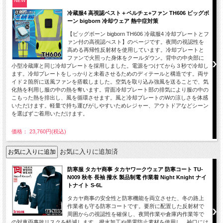
NEW
冷蔵服4 高視認ベスト＋ペルチェ+ファン TH606 ビッグボ
ーン bigborn 冷却ウェア 熱中症対策
【ビッグボーン bigborn TH606 冷蔵服4 冷却プレートとフ
ァン付の高視認べスト】のページです。夜間の視認性を
高める再帰性反射材を使用しています。冷却プレートと
ファンで火照った身体をクールダウン。背中の中央部に
小型冷蔵庫と同じ冷却プレートを採用しました。電源をつけてから３秒で冷却し
ます。冷却プレートをしっかりと未着させるためのディテールと構造です。両サ
イド２箇所に送風ファンを搭載しました。空気を取り込み強風を送ることで、気
化熱を利用し服の中の熱を奪います。背面冷却プレート部の排気により服の中の
こもった熱を排出し、風を循環させます。風と冷却プレートのWの涼しさを体感
いただけます。軽量で持ち運びがしやすいためレジャー、アウトドアなどシーン
を選ばずご着用いただけます。
価格： 23,760円(税込)
お気に入りに追加済
防寒服 タカヤ商事 タカヤワークウェア 防寒コート TU-
N009 秋冬 長袖 撥水 製品制電 作業着 Night Knight ナイ
トナイト S-6L
タカヤ商事の安全性と防寒機能を両立させた、冬の路上
作業者も守る防寒コートです。要所に配置した反射材で
周囲からの視認性を確保し、夜間作業や倉庫内作業等で
の対車両事故リスクを軽減します。撥水加工や帯電防止素材を使用し、袖口には