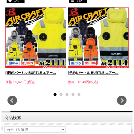
1位
2位
[即納]バートル BURTLE エアー…
[予約]バートル BURTLE エアー…
[
価格：5,428円(税込)
価格：4,549円(税込)
価
商品検索