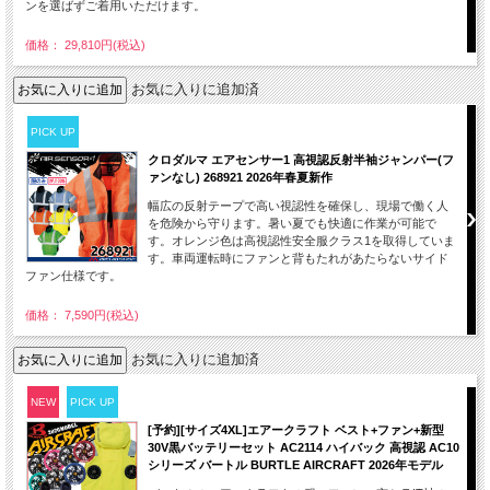
ンを選ばずご着用いただけます。
価格： 29,810円(税込)
お気に入りに追加済
PICK UP
クロダルマ エアセンサー1 高視認反射半袖ジャンパー(フ
ァンなし) 268921 2026年春夏新作
幅広の反射テープで高い視認性を確保し、現場で働く人
を危険から守ります。暑い夏でも快適に作業が可能で
す。オレンジ色は高視認性安全服クラス1を取得していま
す。車両運転時にファンと背もたれがあたらないサイド
ファン仕様です。
価格： 7,590円(税込)
お気に入りに追加済
NEW
PICK UP
[予約][サイズ4XL]エアークラフト ベスト+ファン+新型
30V黒バッテリーセット AC2114 ハイバック 高視認 AC10
シリーズ バートル BURTLE AIRCRAFT 2026年モデル