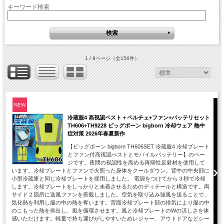
キーワード検索
1 / 8ページ
（全156件）
NEW
冷蔵服4 高視認ベスト＋ペルチェ+ファン+バッテリセット
TH606+TH9228 ビッグボーン bigborn 冷却ウェア 熱中
症対策 2026年春夏新作
【ビッグボーン bigborn TH606SET 冷蔵服4 冷却プレート
とファン付高視認べストとモバイルバッテリー】のペー
ジです。夜間の視認性を高める再帰性反射材を使用して
います。冷却プレートとファンで火照った身体をクールダウン。背中の中央部に
小型冷蔵庫と同じ冷却プレートを採用しました。 電源をつけてから３秒で冷却
します。冷却プレートをしっかりと未着させるためのディテールと構造です。両
サイド２箇所に送風ファンを搭載しました。空気を取り込み強風を送ることで、
気化熱を利用し服の中の熱を奪います。背面冷却プレート部の排気により服の中
のこもった熱を排出し、風を循環させます。風と冷却プレートのWの涼しさを体
感いただけます。軽量で持ち運びがしやすいためレジャー、アウトドアなどシー