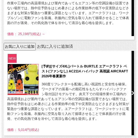
作業や工場内の高温環境および屋内であってもエアコン等の空調設備が設置でき
ない場所では、熱中症予防をはじめ暑さによる作業効率の低下や災害防止などさ
まざまな対策が緊急かつ重要な課題となっています。エアークラフトは、ワーク
ブルゾンに電動ファンを装備。衣服内に空気を取り入れて循環させることで体表
面の汗が蒸発、その気化熱で体を冷やして清涼な着心地を提供します。
価格： 25,198円(税込)
～
お気に入りに追加済
NEW
[予約][サイズ4XL]バートル BURTLE エアークラフト ベ
スト(ファンなし) AC2114 ハイバック 高視認 AIRCRAFT
2026年春夏新作
360度リフレクターを配備し高い視認性と安全性を確保。
ワークギアの装着への順応性をもたらすハイバックファ
ン取付設計モデルです。炎天下での現場作業や工場内の
高温環境および屋内であってもエアコン等の空調設備が設置できない場所では、
熱中症予防をはじめ暑さによる作業効率の低下や災害防止などさまざまな対策が
緊急かつ重要な課題となっています。エアークラフトは、ワークジャケットに電
動ファンを装備。衣服内に空気を取り入れて循環させることで体表面の汗が蒸
発、その気化熱で体を冷やして清涼な着心地を提供します。
価格： 5,014円(税込)