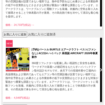
等の空調設備が設置できない場所では、熱中症予防をはじめ暑さによる作業効率
の低下や災害防止などさまざまな対策が緊急かつ重要な課題となっています。エ
アークラフトは、ワークブルゾンに電動ファンを装備。衣服内に空気を取り入れ
て循環させることで体表面の汗が蒸発、その気化熱で体を冷やして清涼な着心地
を提供します。
価格： 24,733円(税込)
～
お気に入りに追加済
NEW
[予約]バートル BURTLE エアークラフト ベスト(ファン
なし) AC2114 ハイバック 高視認 AIRCRAFT 2026年春夏
新作
360度リフレクターを配備し高い視認性と安全性を確保。
ワークギアの装着への順応性をもたらすハイバックファ
ン取付設計モデルです。炎天下での現場作業や工場内の
高温環境および屋内であってもエアコン等の空調設備が設置できない場所では、
熱中症予防をはじめ暑さによる作業効率の低下や災害防止などさまざまな対策が
緊急かつ重要な課題となっています。エアークラフトは、ワークジャケットに電
動ファンを装備。衣服内に空気を取り入れて循環させることで体表面の汗が蒸
発、その気化熱で体を冷やして清涼な着心地を提供します。
価格： 4,549円(税込)