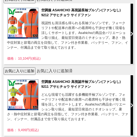
空調服 ASAHICHO 高視認長袖ブルゾン(ファンなし)
9212 アサヒチョウ サイドファン
視認性も清涼感も得られる長袖ブルゾンです。フォーク
リフトや配送車の座席への着席時も干渉せず働く現場を
涼しくサポートします。Asahichoの商品全バリエーショ
ン取り揃え、最短翌日発送のミチオショップ。暑さ・熱
中症対策と節電の両立を目指して、ファン付き作業着、バッテリー、ファン、イ
ンナー、付属品まで全て取り揃えております。
価格： 10,104円(税込)
お気に入りに追加済
空調服 ASAHICHO 高視認半袖ブルゾン(ファンなし)
9211 アサヒチョウ サイドファン
どんな現場でも活躍する多機能半袖ブルゾンです。フォ
ークリフトや配送車の座席への着席時も干渉せず働く現
場を涼しくサポートします。Asahichoの商品全バリエー
ション取り揃え、最短翌日発送のミチオショップ。暑
さ・熱中症対策と節電の両立を目指して、ファン付き作業着、バッテリー、ファ
ン、インナー、付属品まで全て取り揃えております。
価格： 9,499円(税込)