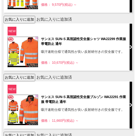
価格： 9,570円(税込)
～
お気に入りに追加済
NEW
サンエス SUN-S 高視認性安全服シャツ WA22299 作業服
帯電防止 通年
吸汗速乾仕様で通気性が良い反射材付きの安全服です。
価格： 10,670円(税込)
～
お気に入りに追加済
NEW
サンエス SUN-S 高視認性安全服ブルゾン WA22291 作業
服 帯電防止 通年
吸汗速乾仕様で通気性が良い反射材付きの安全服です。
価格： 11,660円(税込)
～
お気に入りに追加済