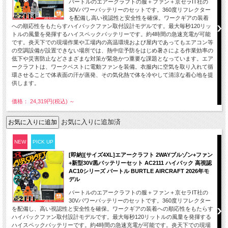
バートルのエアークラフトの服＋ファン＋京セラIT社の
30Vパワーバッテリーのセットです。360度リフレクター
を配備し高い視認性と安全性を確保。ワークギアの装着
への順応性をもたらすハイバックファン取付設計モデルです。最大毎秒120リッ
トルの風量を発揮するハイスペックバッテリーです。約4時間の急速充電が可能
です。炎天下での現場作業や工場内の高温環境および屋内であってもエアコン等
の空調設備が設置できない場所では、熱中症予防をはじめ暑さによる作業効率の
低下や災害防止などさまざまな対策が緊急かつ重要な課題となっています。エア
ークラフトは、ワークベストに電動ファンを装備。衣服内に空気を取り入れて循
環させることで体表面の汗が蒸発、その気化熱で体を冷やして清涼な着心地を提
供します。
価格： 24,319円(税込)
～
お気に入りに追加済
NEW
PICK UP
[即納][サイズ4XL]エアークラフト 2WAYブルゾン+ファン
+新型30V黒バッテリーセット AC2111 ハイバック 高視認
AC10シリーズ バートル BURTLE AIRCRAFT 2026年モ
デル
バートルのエアークラフトの服＋ファン＋京セラIT社の
30Vパワーバッテリーのセットです。360度リフレクター
を配備し、高い視認性と安全性を確保。ワークギアの装着への順応性をもたらす
ハイバックファン取付設計モデルです。最大毎秒120リットルの風量を発揮する
ハイスペックバッテリーです。約4時間の急速充電が可能です。炎天下での現場