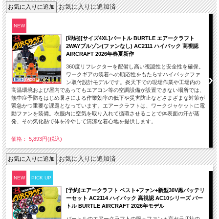
お気に入りに追加済
NEW
[即納][サイズ4XL]バートル BURTLE エアークラフト
2WAYブルゾン(ファンなし) AC2111 ハイバック 高視認
AIRCRAFT 2026年春夏新作
360度リフレクターを配備し高い視認性と安全性を確保。
ワークギアの装着への順応性をもたらすハイバックファ
ン取付設計モデルです。炎天下での現場作業や工場内の
高温環境および屋内であってもエアコン等の空調設備が設置できない場所では、
熱中症予防をはじめ暑さによる作業効率の低下や災害防止などさまざまな対策が
緊急かつ重要な課題となっています。エアークラフトは、ワークジャケットに電
動ファンを装備。衣服内に空気を取り入れて循環させることで体表面の汗が蒸
発、その気化熱で体を冷やして清涼な着心地を提供します。
価格： 5,893円(税込)
お気に入りに追加済
NEW
PICK UP
[予約]エアークラフト ベスト+ファン+新型30V黒バッテリ
ーセット AC2114 ハイバック 高視認 AC10シリーズ バー
トル BURTLE AIRCRAFT 2026年モデル
バートルのエアークラフトの服＋ファン＋京セラIT社の