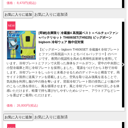
価格： 8,470円(税込)
お気に入りに追加済
NEW
[即納]在庫限り 冷蔵服4 高視認ベスト＋ペルチェ+ファン
+バッテリセット TH606SET(TH9225) ビッグボーン
bigborn 冷却ウェア 熱中症対策
【ビッグボーン bigborn TH606SET 冷蔵服4 冷却プレート
とファン付高視認べストとモバイルバッテリー】のペー
ジです。夜間の視認性を高める再帰性反射材を使用して
います。冷却プレートとファンで火照った身体をクールダウン。背中の中央部に
小型冷蔵庫と同じ冷却プレートを採用しました。 電源をつけてから３秒で冷却
します。冷却プレートをしっかりと未着させるためのディテールと構造です。両
サイド２箇所に送風ファンを搭載しました。空気を取り込み強風を送ることで、
気化熱を利用し服の中の熱を奪います。背面冷却プレート部の排気により服の中
のこもった熱を排出し、風を循環させます。風と冷却プレートのWの涼しさを体
感いただけます。軽量で持ち運びがしやすいためレジャー、アウトドアなどシー
ンを選ばずご着用いただけます。
価格： 26,800円(税込)
お気に入りに追加済