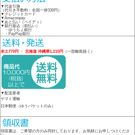
▼代金引換
（代引き手数料：全国一律330円）
▼クレジットカード
▼Amazonpay
▼あと払い（ペイディ）
▼銀行振込（前払い）
・ゆうちょ銀行
・PayPay銀行
本土770円 ・ 北海道 沖縄県1,210円
（一部離島除く）
▼配送業者
ヤマト運輸
日本郵便（ゆうパケットのみ）
領収書は、ご希望の方のみ同封しております。お気軽にお申しつけくださ
い。