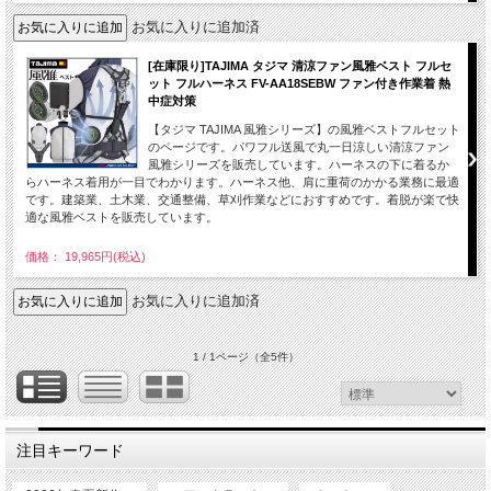
お気に入りに追加済
[在庫限り]TAJIMA タジマ 清涼ファン風雅ベスト フルセ
ット フルハーネス FV-AA18SEBW ファン付き作業着 熱
中症対策
【タジマ TAJIMA 風雅シリーズ】の風雅ベストフルセット
のページです。パワフル送風で丸一日涼しい清涼ファン
風雅シリーズを販売しています。ハーネスの下に着るか
らハーネス着用が一目でわかります。ハーネス他、肩に重荷のかかる業務に最適
です。建築業、土木業、交通整備、草刈作業などにおすすめです。着脱が楽で快
適な風雅ベストを販売しています。
価格： 19,965円(税込)
お気に入りに追加済
1 / 1ページ
（全5件）
注目キーワード