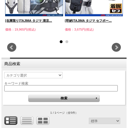
[在庫限り]TAJIMA タジマ 清涼…
[即納]TAJIMA タジマ セフポー…
T
価格：19,965円(税込)
価格：3,675円(税込)
価
商品検索
キーワード検索
1 / 1ページ
（全5件）