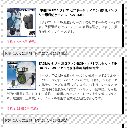
[即納]TAJIMA タジマ セフポーチ ナイロン 腰1段 バッテ
リー用収納ケース SFPCN-1SBT
【タジマ TAJIMA 風雅シリーズ】のセフポーチのページで
す。天面透明窓でバッテリーの表示確認がしやすく、操
作がしやすいケースです。
価格： 3,675円(税込)
お気に入りに追加済
TAJIMA タジマ 清涼ファン風雅ヘッド2 フルセット FH-
BA18SEGW ファン付き作業着 熱中症対策
【タジマ TAJIMA 風雅シリーズ】の風雅ヘッド2 フルセッ
トのページです。パワフル送風で丸一日涼しい清涼ファ
ン風雅シリーズを販売しています。お手持ちのヘルメッ
トに簡単に着脱が可能です。ヘルメット搭載型よりも圧
倒的な風量を得られます。首元にも送風されるので、より快適性を感じられま
す。建築業、土木業、ヘルメットを着用する業種全般にお勧めです。
価格： 16,630円(税込)
お気に入りに追加済