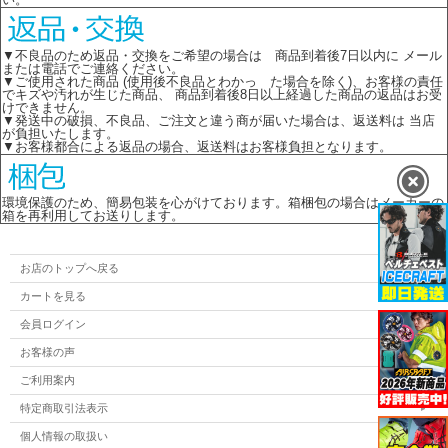
▼不良品のため返品・交換をご希望の場合は 商品到着後7日以内に メール
または電話でご連絡ください。
▼ご使用された商品 (使用後不良品とわかっ た場合を除く)、お客様の責任
でキズや汚れが生じた商品、 商品到着後8日以上経過した商品の返品はお受
けできません。
▼発送中の破損、不良品、ご注文と違う商が届いた場合は、返送料は 当店
が負担いたします。
▼お客様都合による返品の場合、返送料はお客様負担となります。
環境保護のため、簡易包装を心がけております。箱梱包の場合はメーカーの
箱を再利用してお送りします。
お店のトップへ戻る
カートを見る
会員ログイン
お客様の声
ご利用案内
特定商取引法表示
個人情報の取扱い