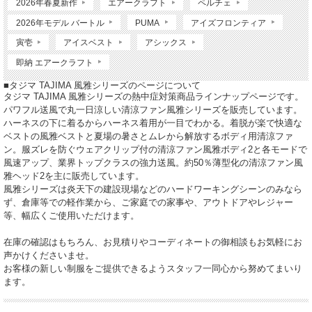
2026年春夏新作
エアークラフト
ペルチェ
2026年モデル バートル
PUMA
アイズフロンティア
寅壱
アイスベスト
アシックス
即納 エアークラフト
■タジマ TAJIMA 風雅シリーズのページについて
タジマ TAJIMA 風雅シリーズの熱中症対策商品ラインナップページです。
パワフル送風で丸一日涼しい清涼ファン風雅シリーズを販売しています。
ハーネスの下に着るからハーネス着用が一目でわかる。着脱が楽で快適な
ベストの風雅ベストと夏場の暑さとムレから解放するボディ用清涼ファ
ン。服ズレを防ぐウェアクリップ付の清涼ファン風雅ボディ2と各モードで
風速アップ、業界トップクラスの強力送風。約50％薄型化の清涼ファン風
雅ヘッド2を主に販売しています。
風雅シリーズは炎天下の建設現場などのハードワーキングシーンのみなら
ず、倉庫等での軽作業から、ご家庭での家事や、アウトドアやレジャー
等、幅広くご使用いただけます。
在庫の確認はもちろん、お見積りやコーディネートの御相談もお気軽にお
声かけくださいませ。
お客様の新しい制服をご提供できるようスタッフ一同心から努めてまいり
ます。