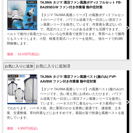
TAJIMA タジマ 清涼ファン風雅ボディ2 フルセット FB-
BA28SEGW ファン付き作業着 熱中症対策
【タジマ TAJIMA 風雅シリーズ】の風雅ボディ2 フルセッ
トのページです。パワフル送風で丸一日涼しい清涼ファ
ン風雅シリーズを販売しています。作業着を選ばないの
で、既定のユニフォームがある企業でも活躍できます。
ベルトで後付け装着だからいろいろな作業着で使用できます。専用ベルトで腰周
りもスッキリします。小型、軽量充電式バッテリーを使用し、強モードで約3時
間稼働します。
価格： 16,630円(税込)
お気に入りに追加済
TAJIMA タジマ 清涼ファン風雅ベスト(服のみ) FVP-
AAVBW ファン付き作業着 熱中症対策
【タジマ TAJIMA 風雅シリーズ】の風雅ベスト(服のみ)の
ページです。洗い替え用にお求めいただけます。パワフ
ル送風で丸一日涼しい清涼ファン風雅シリーズを販売し
ています。ハーネスの下に着るからハーネス着用が一目
でわかります。ハーネス他、肩に重荷のかかる業務に最適です。建築業、土木
業、交通整備、草刈作業などにおすすめです。着脱が楽で快適な風雅ベストを販
売しています。
価格： 4,900円(税込)