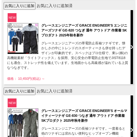
お気に入りに追加済
NEW
グレースエンジニアーズ GRACE ENGINEER'S エンジニ
アーズツナギ GE-820 つなぎ 通年 アウトドア 作業着 SK
プロダクト 2025年秋冬新作
グレースエンジニアーズの帯電防止長袖ツナギです。懐
かしさの中にトレンドのスポーティーさも併せ持ったデ
ザインが印象的です。スペックはプロ仕様で、東レ(株)の
高機能素材「ライトフィックス」を採用、安心安全の帯電防止生地でJIST8118
にも適合、ストレッチ性を備えています。生地面からも高級感が溢れている上質
なつなぎです。
価格： 10,450円(税込)
～
お気に入りに追加済
NEW
グレースエンジニアーズ GRACE ENGINEER'S オールマ
イティーツナギ GE-830 つなぎ 通年 アウトドア 作業着
SKプロダクト 2025年秋冬新作
グレースエンジニアーズの長袖ツナギです。一度着ると
他のツナギには戻れない便利なヒップオープン機能