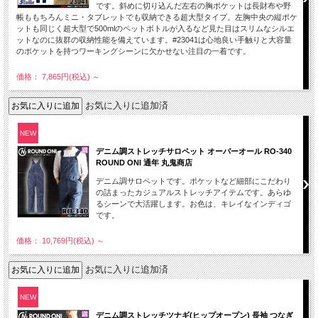
です。斜めに切り込んだ左右の胸ポケットは長財布や野
帳ももちろんミニ・タブレットでも収納できる超大型タイプ。左胸中央の縦ポケ
ットも同じく超大型で500mlのペットボトルが入るなど見た目はスリムなシルエ
ットなのに抜群の収納性能を備えています。#23041は心地良い手触りと大容量
のポケットを持つワーキングシーンに欠かせない注目の一着です。
価格： 7,865円(税込)
～
お気に入りに追加済
NEW
デニム調ストレッチサロペット オーバーオール RO-340
ROUND ONI 通年 丸鬼商店
デニム調サロペットです。ポケットなど細部にこだわり
の詰まったカジュアルストレッチアイテムです。あらゆ
るシーンで大活躍します。お色は、キレイなインディゴ
です。
価格： 10,769円(税込)
～
お気に入りに追加済
NEW
デニム調ストレッチツナギ(ヒップオープン) 長袖 つなぎ