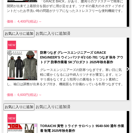
「GRACE BACK」があり、腰周りのファスナーで簡単に
開閉が出来て上着部分を脱がずに用が足せます。ツナギの最大のネガティブポイ
ントだったお手洗い時の問題がクリアになったストレスフリーな便利機能です。
価格： 4,400円(税込)
～
お気に入りに追加済
NEW
防寒つなぎ グレースエンジニアーズ GRACE
ENGINEER'S ウインパツナギ2 GE-781 つなぎ 秋冬 アウ
トドア 防寒作業着 SKプロダクト 2025年秋冬新作
グレースエンジニアーズの防寒つなぎです。寒い日に気
軽に暖かくなるには中綿入りツナギが重宝します。ヒン
ヤリ感をなくすよう頬周りの裏地をトリコット素材に
し、袖口は調整が出来るタブ付き、機能面も十分備わっている冬用つなぎです。
価格： 6,600円(税込)
～
お気に入りに追加済
NEW
TORAICHI 寅壱 トライチ サロペット 9540-500 通年 作業
着 制電 2025年秋冬新作