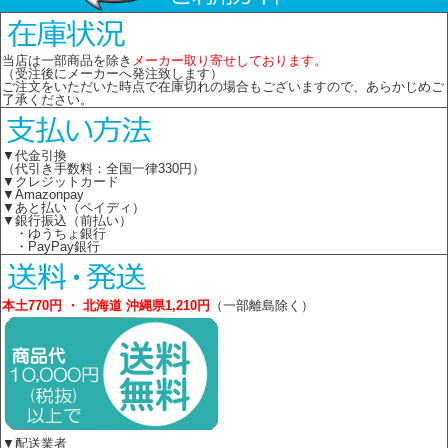
当店は一部商品を除き
メーカー取り寄せしております。
（受注後にメーカーへ発注致します）
ご注文をいただいた時点で在庫切れの場合もございますので、あらかじめご
了承ください。
▼代金引換
（代引き手数料：全国一律330円）
▼クレジットカード
▼Amazonpay
▼あと払い（ペイディ）
▼銀行振込（前払い）
・ゆうちょ銀行
・PayPay銀行
本土770円 ・ 北海道 沖縄県1,210円
（一部離島除く）
▼配送業者