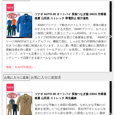
NEW
ツナギ AUTO-BI オートバイ 長袖つなぎ服 24031 作業着
春夏 山田辰 ストレッチ 帯電防止 吸汗速乾
「4WAYプリーツ」で動きのストレスフリー。身体の動き
やすさをサポートする大型の「4WAYプリーツ」をウエス
ト後部に採用した新ユニフォーム#24031。オールシーズ
ンタイプ#24030の好評を受けて春夏物も登場。「4WAYプ
リーツ/WAISTα(ウエストアルファ)」機能で屈む、しゃがむ等の作業時の身体の
引きつり感が大幅に軽減されています。さらに暑い季節に最適な優れた通気性と
接触冷感を持つ素材「シキボウ クールアゼック」を採用し、作業時のクールさ
もアップ。カラーも定番として人気の高い4色のラインアップ。あらゆるワーキ
ングシーンで活躍できる超クールなつなぎ服です。
価格： 8,410円(税込)
～
お気に入りに追加済
NEW
ツナギ AUTO-BI オートバイ 長袖つなぎ服 23041 作業着
春夏 山田辰 ストレッチ 再生繊維
なめらかな手触りと抜群の収納性。なめらかな手触りの
素材を使用したつなぎ服#23041。再生PETボトルから生
まれたポリエステル糸を使用した環境にもやさしい素材