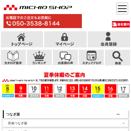
つなぎ服
長袖つなぎ服