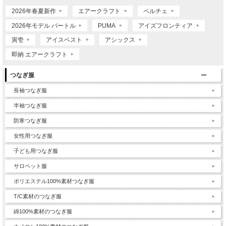
2026年春夏新作
エアークラフト
ペルチェ
2026年モデル バートル
PUMA
アイズフロンティア
寅壱
アイスベスト
アシックス
即納 エアークラフト
つなぎ服
長袖つなぎ服
半袖つなぎ服
防寒つなぎ服
女性用つなぎ服
子ども用つなぎ服
サロペット服
ポリエステル100%素材つなぎ服
T/C素材のつなぎ服
綿100%素材のつなぎ服