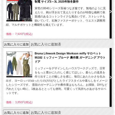
制電 サイズS～3L 2025年秋冬新作
寅壱の9540シリーズ長袖つなぎ服です。無地のように見
えたり、柄が浮き出て見えたりするのが特徴な織柄で表
面感のあるコットンライクな風合いです。ストレッチも
効いていて、右胸ファスナーポケット、ウエスト調整用
紐、マルチポケットと機能性も備えています。
価格： 7,920円(税込)
お気に入りに追加済
Bruna Lifework Design Workson miffy サロペット
95182 ミッフィー ブルーナ 農作業 ガーデニング アウト
ドア
ミッフィーをデザインしたハウスワークグッズで、日常
をもっと豊かにたのしく感じてほしい。暮らしの道具を
作り出すことの愉しさを感じ、毎日にあたたかさを生み
出す、ヨーロッパのゆったりのびのびとしたライフスタイルや暮らしをイメージ
したシリーズです。 普段のガーデニングや農作業はもちろん、お掃除、DIYなど
汚れたくない時に、1枚あるととっても便利。可愛くって気持ちがあがるサロペ
ットです。
価格： 3,850円(税込)
お気に入りに追加済