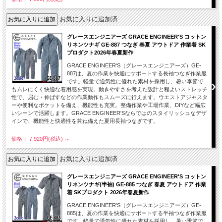
お気に入りに追加済
グレースエンジニアーズ GRACE ENGINEER'S コットン
リネンツナギ GE-887 つなぎ 春夏 アウトドア 作業着 SK
プロダクト2026年春夏新作
GRACE ENGINEER'S（グレースエンジニアーズ）GE-
887は、夏の作業を快適にサポートする長袖つなぎ作業服
です。軽量で通気性に優れた素材を採用し、暑い季節で
もムレにくく快適な着用感を実現。動きやすさを考えた設計と程よいストレッチ
性で、屈む・伸ばすなどの作業動作もスムーズに行えます。ウエストアジャスタ
ーや便利なポケットを備え、機能性も充実。整備作業や工場作業、DIYなど幅広
いシーンで活躍します。GRACE ENGINEER'Sならではのスタイリッシュなデザ
インで、機能性と快適性を兼ね備えた夏用長袖つなぎです。
価格： 7,920円(税込)
～
お気に入りに追加済
グレースエンジニアーズ GRACE ENGINEER'S コットン
リネンツナギ(半袖) GE-885 つなぎ 春夏 アウトドア 作業
着 SKプロダクト 2026年春夏新作
GRACE ENGINEER'S（グレースエンジニアーズ）GE-
885は、夏の作業を快適にサポートする半袖つなぎ作業服
です。軽量で通気性に優れた素材を採用し、暑い季節で