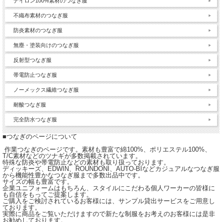
ナイロン100%素材のつなぎ服
不織布素材のつなぎ服
防炎素材のつなぎ服
無塵・塗装向けのつなぎ服
反射型つなぎ服
帯電防止つなぎ服
ノーメックス繊維つなぎ服
耐酸つなぎ服
完全防水つなぎ服
■つなぎのページについて
作業つなぎのページです。素材も豊富で綿100%、ポリエステル100%、
T/C素材などのツナギが多数掲載されています。
特殊な防炎や帯電防止などの素材も取り扱っております。
ディッキーズ、EDWIN、ROUNDONI、AUTO-BIなどカジュアルなつなぎ服
から機能性豊かなつなぎ服まで多数出品中です。
サイズの幅も豊富です。
企業ユニフォームはもちろん、スタイルにこだわる個人ワーカーの皆様に
も自信をもってご提案します。
ご購入をご検討されているお客様には、サンプル貸出サービスをご用意し
ております。
実際に商品をご覧いただけますので新たな制服をお考えのお客様には是非
お勧めしております。