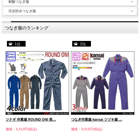
耐酸つなぎ服
完全防水つなぎ服
つなぎ服のランキング
1位
2位
ー
ツナギ 作業服 ROUND ONI 長…
つなぎ作業服 kansai ツヅキ服 …
つ
価格：6,413円(税込)
価格：9,015円(税込)
価