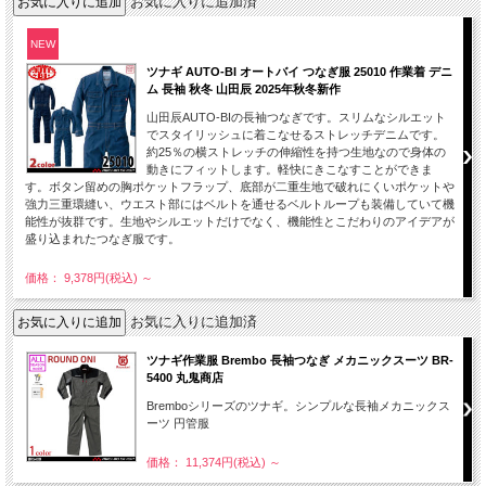
お気に入りに追加済
NEW
ツナギ AUTO-BI オートバイ つなぎ服 25010 作業着 デニ
ム 長袖 秋冬 山田辰 2025年秋冬新作
山田辰AUTO-BIの長袖つなぎです。スリムなシルエット
でスタイリッシュに着こなせるストレッチデニムです。
約25％の横ストレッチの伸縮性を持つ生地なので身体の
動きにフィットします。軽快にきこなすことができま
す。ボタン留めの胸ポケットフラップ、底部が二重生地で破れにくいポケットや
強力三重環縫い、ウエスト部にはベルトを通せるベルトループも装備していて機
能性が抜群です。生地やシルエットだけでなく、機能性とこだわりのアイデアが
盛り込まれたつなぎ服です。
価格： 9,378円(税込)
～
お気に入りに追加済
ツナギ作業服 Brembo 長袖つなぎ メカニックスーツ BR-
5400 丸鬼商店
Bremboシリーズのツナギ。シンプルな長袖メカニックス
ーツ 円管服
価格： 11,374円(税込)
～