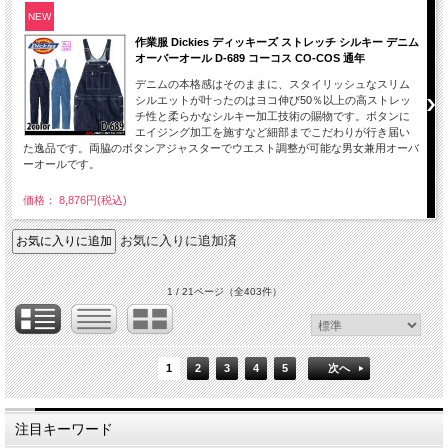
NEW
作業服 Dickies ディッキーズ ストレッチ シルキー デニム
オーバーオール D-689 コーコス CO-COS 通年
デニムの本格感はそのままに、スタイリッシュなスリム
シルエットが叶ったのはヨコ伸び50％以上の高ストレッ
チ性と柔らかなシルキー加工技術の賜物です。ボタンに
エイジング加工を施すなど細部までこだわりが行き届い
た逸品です。両脇のボタンアジャスターでウエスト調整が可能な男女兼用オーバ
ーオールです。
価格： 8,876円(税込)
お気に入りに追加済
1 / 21ページ
（全403件）
1
2
3
4
5
次へ
注目キーワード