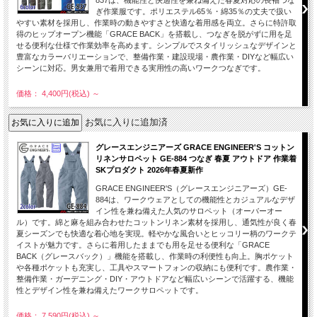
837は、機能性と快適性を兼ね備えた春夏対応の長袖つな
ぎ作業服です。ポリエステル65％・綿35％の丈夫で扱い
やすい素材を採用し、作業時の動きやすさと快適な着用感を両立。さらに特許取
得のヒップオープン機能「GRACE BACK」を搭載し、つなぎを脱がずに用を足
せる便利な仕様で作業効率を高めます。シンプルでスタイリッシュなデザインと
豊富なカラーバリエーションで、整備作業・建設現場・農作業・DIYなど幅広い
シーンに対応。男女兼用で着用できる実用性の高いワークつなぎです。
価格： 4,400円(税込)
～
お気に入りに追加済
グレースエンジニアーズ GRACE ENGINEER'S コットン
リネンサロペット GE-884 つなぎ 春夏 アウトドア 作業着
SKプロダクト 2026年春夏新作
GRACE ENGINEER'S（グレースエンジニアーズ）GE-
884は、ワークウェアとしての機能性とカジュアルなデザ
イン性を兼ね備えた人気のサロペット（オーバーオー
ル）です。綿と麻を組み合わせたコットンリネン素材を採用し、通気性が良く春
夏シーズンでも快適な着心地を実現。軽やかな風合いとヒッコリー柄のワークテ
イストが魅力です。さらに着用したままでも用を足せる便利な「GRACE
BACK（グレースバック）」機能を搭載し、作業時の利便性も向上。胸ポケット
や各種ポケットも充実し、工具やスマートフォンの収納にも便利です。農作業・
整備作業・ガーデニング・DIY・アウトドアなど幅広いシーンで活躍する、機能
性とデザイン性を兼ね備えたワークサロペットです。
価格： 7,590円(税込)
～