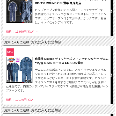
RO-330 ROUND ONI 通年 丸鬼商店
ヒップオープン仕様のデニム調ストレッチツナギです。
多機能でハイスペックなカジュアルストレッチアイテム
です。ヒップオープン付きでお手洗いがラクです。お色
は、キレイなインディゴです。
価格： 11,979円(税込)
～
お気に入りに追加済
NEW
作業服 Dickies ディッキーズ ストレッチ シルキー デニム
つなぎ D-686 コーコス CO-COS 通年
デニムの本格感はそのままに、スタイリッシュなスリム
シルエットが叶ったのはヨコ伸び50％以上の高ストレッ
チ性と柔らかなシルキー加工技術の賜物です。ボタンに
エイジング加工を施すなど細部までこだわりが行き届い
た逸品です。内側のボタンアジャスターでウエスト調整が可能な男女兼用ジャン
プスーツです。
価格： 10,146円(税込)
お気に入りに追加済