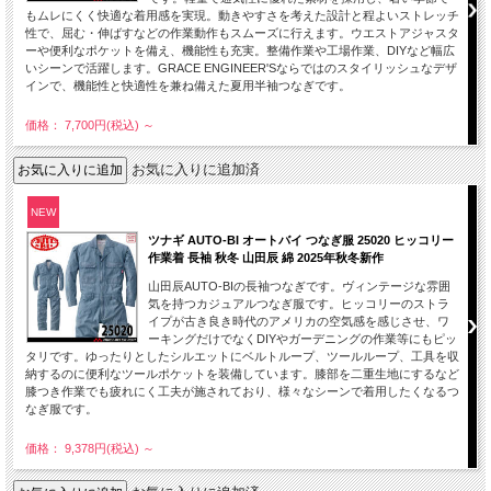
もムレにくく快適な着用感を実現。動きやすさを考えた設計と程よいストレッチ
性で、屈む・伸ばすなどの作業動作もスムーズに行えます。ウエストアジャスタ
ーや便利なポケットを備え、機能性も充実。整備作業や工場作業、DIYなど幅広
いシーンで活躍します。GRACE ENGINEER'Sならではのスタイリッシュなデザ
インで、機能性と快適性を兼ね備えた夏用半袖つなぎです。
価格： 7,700円(税込)
～
お気に入りに追加済
NEW
ツナギ AUTO-BI オートバイ つなぎ服 25020 ヒッコリー
作業着 長袖 秋冬 山田辰 綿 2025年秋冬新作
山田辰AUTO-BIの長袖つなぎです。ヴィンテージな雰囲
気を持つカジュアルつなぎ服です。ヒッコリーのストラ
イプが古き良き時代のアメリカの空気感を感じさせ、ワ
ーキングだけでなくDIYやガーデニングの作業等にもピッ
タリです。ゆったりとしたシルエットにベルトループ、ツールループ、工具を収
納するのに便利なツールポケットを装備しています。膝部を二重生地にするなど
膝つき作業でも疲れにく工夫が施されており、様々なシーンで着用したくなるつ
なぎ服です。
価格： 9,378円(税込)
～