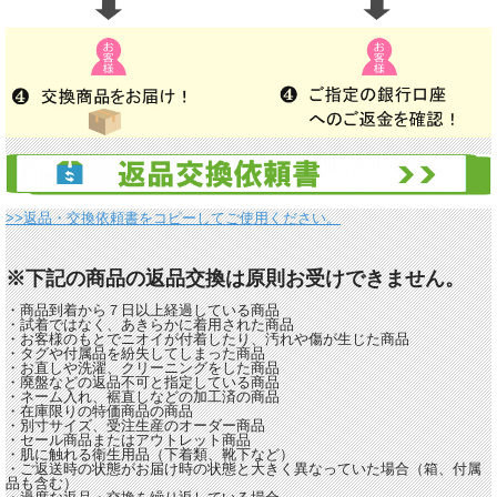
>>返品・交換依頼書をコピーしてご使用ください。
※下記の商品の返品交換は原則お受けできません。
・商品到着から７日以上経過している商品
・試着ではなく、あきらかに着用された商品
・お客様のもとでニオイが付着したり、汚れや傷が生じた商品
・タグや付属品を紛失してしまった商品
・お直しや洗濯、クリーニングをした商品
・廃盤などの返品不可と指定している商品
・ネーム入れ、裾直しなどの加工済の商品
・在庫限りの特価商品の商品
・別寸サイズ、受注生産のオーダー商品
・セール商品またはアウトレット商品
・肌に触れる衛生用品（下着類、靴下など）
・ご返送時の状態がお届け時の状態と大きく異なっていた場合（箱、付属
品も含む）