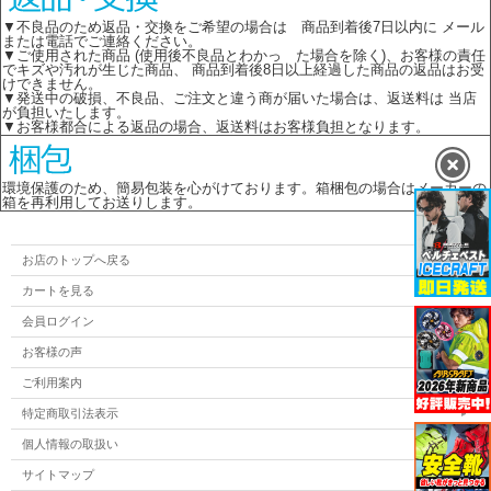
▼不良品のため返品・交換をご希望の場合は 商品到着後7日以内に メール
または電話でご連絡ください。
▼ご使用された商品 (使用後不良品とわかっ た場合を除く)、お客様の責任
でキズや汚れが生じた商品、 商品到着後8日以上経過した商品の返品はお受
けできません。
▼発送中の破損、不良品、ご注文と違う商が届いた場合は、返送料は 当店
が負担いたします。
▼お客様都合による返品の場合、返送料はお客様負担となります。
環境保護のため、簡易包装を心がけております。箱梱包の場合はメーカーの
箱を再利用してお送りします。
お店のトップへ戻る
カートを見る
会員ログイン
お客様の声
ご利用案内
特定商取引法表示
個人情報の取扱い
サイトマップ