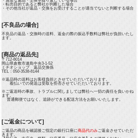
・過度な返品・交換を繰り返している場合
・転売目的であると弊社が判断した場合
・その他当社が返品・交換をお受けすることが適当でないと判断する場合
[不良品の場合]
不良品の返品・交換時の送料、返金の際の振込手数料は弊社が負担いたし
ます。
[商品の返品先]
〒712-8014
岡山県倉敷市連島中央3-1-52
ミチオショップ 返品交換係
TEL：050-3538-8144
※返品時の送料はお客様負担とさせていただいております。
着払いでの発送は受取を拒否させていただいております。
※ご返送時の事故、トラブルに関しましては弊社へ一切の責任を負いかね
ます。
普通郵便ではなく、追跡ができる配送方法をお願いいたします。
[ご返金について]
ご返品の商品を確認後ご指定の銀行口座に
商品代のみ
ご返金させていただ
きます。