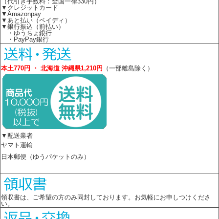
（代引き手数料：全国一律330円）
▼クレジットカード
▼Amazonpay
▼あと払い（ペイディ）
▼銀行振込（前払い）
・ゆうちょ銀行
・PayPay銀行
本土770円 ・ 北海道 沖縄県1,210円
（一部離島除く）
▼配送業者
ヤマト運輸
日本郵便（ゆうパケットのみ）
領収書は、ご希望の方のみ同封しております。お気軽にお申しつけくださ
い。