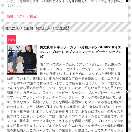
ムとしても活躍します。機能性とスタイルを兼ね備えたこのシャツをぜひお試し
ください。
価格： 3,230円(税込)
お気に入りに追加済
NEW
男女兼用 レギュラーカラー7分袖シャツ GH7022 サイズ
3S～7L ブロード セブンユニフォーム ビーラインセブン
b7
働くすべての人々のためにデザインされた、男女兼用の
レギュラーカラー七分袖シャツです。このシャツは、
日々の仕事を快適にするために、スタイルと機能性を兼
ね備えています。素材には、柔らかく快適なブロードを使用し、ポリエステル
65％と綿35％の混率で作られています。この組み合わせにより、シャツは丈夫
でありながら通気性が良く、シワになりにくいため、忙しい毎日でもお手入れが
簡単です。カラーは、ホワイト、ネイビー、サックス、ブルーグレー、インディ
ゴブルー、ブラン、ベージュ、チャコールグレー、ブラックの9色を揃えていま
す。豊富なカラー展開により、どんな職場の雰囲気にもマッチする色をお選びい
ただけます。また、3Sから7Lまでのサイズ展開で、あらゆる体型の方にフィッ
トする一枚を提供します。サイズ表を参考にして、あなたにぴったりのサイズを
見つけてください。このシャツは、働く人々のユニフォームとして最適です。オ
フィス、接客業、サービス業など、さまざまな職場で活躍し、プロフェッショナ
ルな印象を与えます。シンプルでありながらエレガントなデザインと優れた機能
性を兼ね備えたこのシャツで、毎日の業務をより快適に、そしてスタイリッシュ