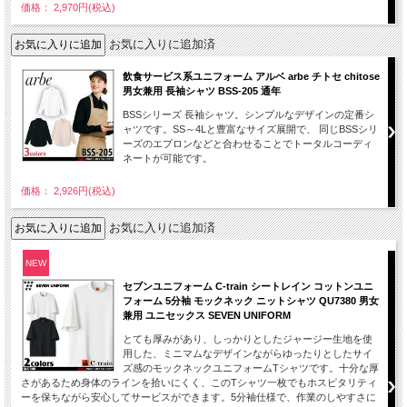
価格： 2,970円(税込)
お気に入りに追加済
飲食サービス系ユニフォーム アルベ arbe チトセ chitose
男女兼用 長袖シャツ BSS-205 通年
BSSシリーズ 長袖シャツ。シンプルなデザインの定番シ
ャツです。SS～4Lと豊富なサイズ展開で、 同じBSSシリ
ーズのエプロンなどと合わせることでトータルコーディ
ネートが可能です。
価格： 2,926円(税込)
お気に入りに追加済
NEW
セブンユニフォーム C-train シートレイン コットンユニ
フォーム 5分袖 モックネック ニットシャツ QU7380 男女
兼用 ユニセックス SEVEN UNIFORM
とても厚みがあり、しっかりとしたジャージー生地を使
用した、ミニマムなデザインながらゆったりとしたサイ
ズ感のモックネックユニフォームTシャツです。十分な厚
さがあるため身体のラインを拾いにくく、このTシャツ一枚でもホスピタリティ
ーを保ちながら安心してサービスができます。5分袖仕様で、作業のしやすさに