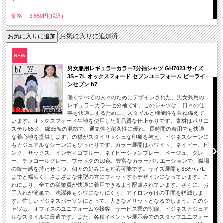
価格： 3,850円(税込)
お気に入りに追加済
NEW
男女兼用レギュラーカラー7分袖シャツ GH7023 サイズ
3S～7L オックスフォード セブンユニフォーム ビーライ
ンセブン b7
働くすべての人々のためにデザインされた、男女兼用の
レギュラーカラー七分袖です。このシャツは、日々の仕
事を快適にするために、スタイルと機能性を兼ね備えて
います。オックスフォード生地を使用した高品質な仕上がりです。素材はポリエ
ステル65％、綿35％の混紡で、通気性と耐久性に優れ、長時間の着用でも快適
な着心地を提供します。の襟がスタイリッシュな印象を与え、ビジネスシーンに
もカジュアルなシーンにもぴったりです。カラー展開はホワイト、ネイビー、ピ
ンク、サックス、インディゴブルー、ネイビーシャンブレー、ベージュ、グレ
ー、チャコールグレー、ブラックの10色。豊富なカラーバリエーションで、職場
の統一感を持たせつつ、個々の好みにも対応可能です。サイズ展開も3Sから7L
までと幅広く、さまざまな体型の方にフィットするデザインになっています。こ
れにより、全ての従業員が快適に着用できるよう配慮されています。さらに、お
手入れが簡単で、洗濯後もシワになりにくく、アイロンがけの手間を軽減しま
す。忙しいビジネスパーソンにとって、大きなメリットとなるでしょう。このシ
ャツは、オフィスのユニフォームや接客、サービス業の制服、ビジネスカジュア
ルなスタイルに最適です。また、各種イベントや展示会でのスタッフユニフォー