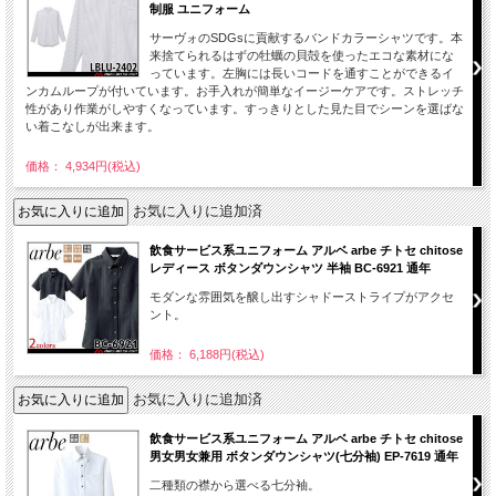
制服 ユニフォーム
サーヴォのSDGsに貢献するバンドカラーシャツです。本
来捨てられるはずの牡蠣の貝殻を使ったエコな素材にな
っています。左胸には長いコードを通すことができるイ
ンカムループが付いています。お手入れが簡単なイージーケアです。ストレッチ
性があり作業がしやすくなっています。すっきりとした見た目でシーンを選ばな
い着こなしが出来ます。
価格： 4,934円(税込)
お気に入りに追加済
飲食サービス系ユニフォーム アルベ arbe チトセ chitose
レディース ボタンダウンシャツ 半袖 BC-6921 通年
モダンな雰囲気を醸し出すシャドーストライプがアクセ
ント。
価格： 6,188円(税込)
お気に入りに追加済
飲食サービス系ユニフォーム アルベ arbe チトセ chitose
男女男女兼用 ボタンダウンシャツ(七分袖) EP-7619 通年
二種類の襟から選べる七分袖。