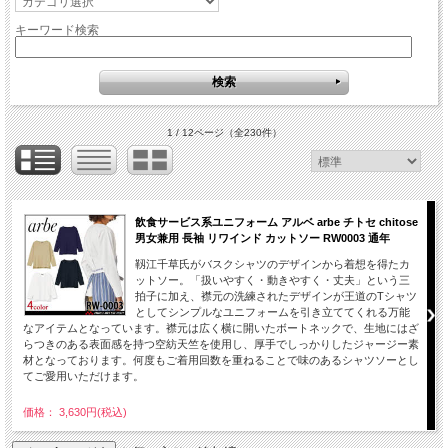
キーワード検索
1 / 12ページ
（全230件）
飲食サービス系ユニフォーム アルベ arbe チトセ chitose
男女兼用 長袖 リワインド カットソー RW0003 通年
靱江千草氏がバスクシャツのデザインから着想を得たカ
ットソー。「扱いやすく・動きやすく・丈夫」という三
拍子に加え、襟元の洗練されたデザインが王道のTシャツ
としてシンプルなユニフォームを引き立ててくれる万能
なアイテムとなっています。襟元は広く横に開いたボートネックで、生地にはざ
らつきのある表面感を持つ空紡天竺を使用し、厚手でしっかりしたジャージー素
材となっております。何度もご着用回数を重ねることで味のあるシャツソーとし
てご愛用いただけます。
価格： 3,630円(税込)