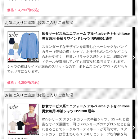
価格： 4,290円(税込)
お気に入りに追加済
飲食サービス系ユニフォーム アルベ arbe チトセ chitose
男女兼用 長袖リワインドシャツ RW0001 通年
スタンダードなデザインを踏襲したベーシックなバンド
カラー（帯状の襟）シャツ。お手持ちのパンツなどにも
合わせやすく、程良いリラックス感とともに、細部のデ
ィテールが気崩していても誠実な印象与えてくれます。
シャツの裾はサイドが深めのスリットなので、ボトムスにイン/アウトのどちら
でもサマになります。
価格： 4,290円(税込)
お気に入りに追加済
飲食サービス系ユニフォーム アルベ arbe チトセ chitose
男女兼用 半袖シャツ BSS208 通年
BSSシリーズ スタンドカラーの半袖シャツ。SS～4Lと豊
富なサイズ展開で、同じBSSシリーズのエプロンなどと合
わせることでトータルコーディネートが可能です。スタ
ンドカラーは首まわりをスッキリとシャープな印象を与