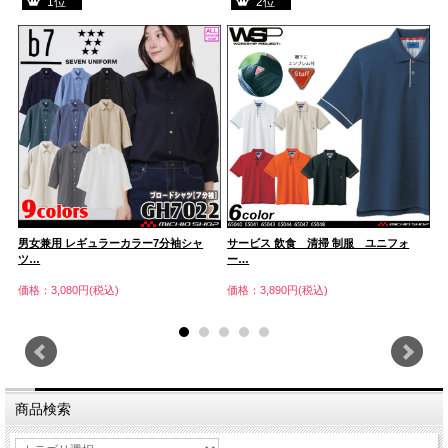
1位
2位
男女兼用 レギュラーカラー7分袖シャ
サービス 飲食 清掃 制服 ユニフォ
T
ツ…
ー…
価
価格：3,080円(税込)
価格：3,890円(税込)
商品検索