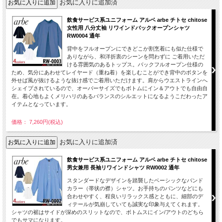
お気に入りに追加済
飲食サービス系ユニフォーム アルベ arbe チトセ chitose
女性用 八分丈袖 リワインドバックオープンシャツ
RW0004 通年
背中をフルオープンにできどこか割烹着にも似た仕様で
ありながら、和洋折衷のシーンを問わずに ご着用いただ
ける雰囲気のあるトップス。バックフルオープン仕様の
ため、気分にあわせてレイヤード（重ね着）を楽しむことができ背中のボタンを
外せば風が抜けるような抜け感でご着用いただけます。肩からウエストラインへ
シェイプされているので、オーバーサイズでもボトムにイン＆アウトでも自由自
在。着心地もよくメリハリのあるバランスのシルエットになるようこだわったア
イテムとなっています。
価格： 7,260円(税込)
お気に入りに追加済
飲食サービス系ユニフォーム アルベ arbe チトセ chitose
男女兼用 長袖リワインドシャツ RW0002 通年
スタンダードなデザインを踏襲したベーシックなバンド
カラー（帯状の襟）シャツ。お手持ちのパンツなどにも
合わせやすく、程良いリラックス感とともに、細部のデ
ィテールが気崩していても誠実な印象与えてくれます。
シャツの裾はサイドが深めのスリットなので、ボトムスにイン/アウトのどちら
でもサマになります。