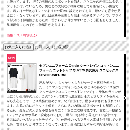
も優れています。見頃の右脇のみにポケットを備え、さらにその内側にはタテポ
ケットが付いているため、鍵などの大切な小物を収納しても落ちにくい構造で
す。着丈は一般的なTシャツよりやや長めに設定されており、動いても背中が見
えにくくなっています。首元は品格を意識した詰まりのあるデザインで、フライ
ス部分には伸縮性があるため、首まわりが伸びやすいという心配もありません。
見頃部分にもわずかに伸縮性があります。
価格： 3,850円(税込)
お気に入りに追加済
NEW
セブンユニフォーム C-train シートレイン コットンユニ
フォーム ニットシャツ QU7379 男女兼用 ユニセックス
SEVEN UNIFORM
厚みがあり、しっかりとしたジャージー素材を使用し
た、ミニマルなデザインながらゆとりのあるサイズ感の
クルーネックユニフォームTシャツです。身体のラインが
出にくい生地厚のため、このTシャツ1枚でも清潔感とホスピタリティを保ちな
がら安心してサービス業務に臨めます。5分袖仕様で、動きやすさにも優れてい
ます。右脇のみにポケットを備え、さらにその内側に縦型ポケットを配置してい
るため、鍵などの大切な小物も落ちにくく安全に収納可能です。着丈は一般的な
Tシャツよりやや長めに設定されており、動作中も背中が見えにくい設計です。
首元は品のある詰まったデザインで、伸縮性のあるフライス素材を使用している
ため、首まわりが伸びにくくなっています。身頃にはわずかな伸縮性がありま
す。