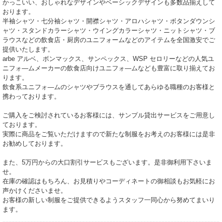
かっこいい、おしゃれなデザインやベーシックデザインも多数品揃えして
おります。
半袖シャツ・七分袖シャツ・開襟シャツ・アロハシャツ・ボタンダウンシ
ャツ・スタンドカラーシャツ・ウイングカラーシャツ・ニットシャツ・ブ
ラウスなどの飲食店・厨房のユニフォームなどのアイテムを全国激安でご
提供いたします。
arbe アルベ、ボンマックス、サンペックス、WSP セロリーなどの人気ユ
ニフォ―ムメーカーの飲食店向けユニフォ―ムなども豊富に取り揃えてお
ります。
飲食系ユニフォ―ムのシャツやブラウスを通してあらゆる職種のお客様と
携わっております。
ご購入をご検討されているお客様には、サンプル貸出サービスをご用意し
ております。
実際に商品をご覧いただけますので新たな制服をお考えのお客様には是非
お勧めしております。
また、5万円からの大口割引サービスもございます。是非御利用下さいま
せ。
在庫の確認はもちろん、お見積りやコーディネートの御相談もお気軽にお
声かけくださいませ。
お客様の新しい制服をご提供できるようスタッフ一同心から努めてまいり
ます。