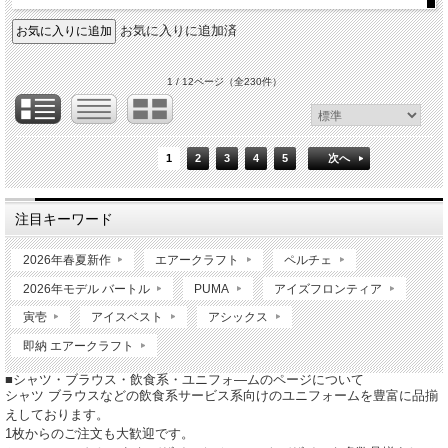
お気に入りに追加済
1 / 12ページ
（全230件）
1
2
3
4
5
次へ
注目キーワード
2026年春夏新作
エアークラフト
ペルチェ
2026年モデル バートル
PUMA
アイズフロンティア
寅壱
アイスベスト
アシックス
即納 エアークラフト
■シャツ・ブラウス・飲食系・ユニフォ―ムのページについて
シャツ ブラウスなどの飲食系サービス系向けのユニフォームを豊富に品揃
えしております。
1枚からのご注文も大歓迎です。