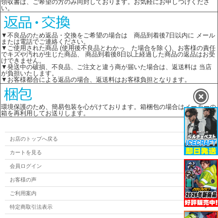
領収書は、ご希望の方のみ同封しております。お気軽にお申しつけくださ
い。
▼不良品のため返品・交換をご希望の場合は 商品到着後7日以内に メール
または電話でご連絡ください。
▼ご使用された商品 (使用後不良品とわかっ た場合を除く)、お客様の責任
でキズや汚れが生じた商品、 商品到着後8日以上経過した商品の返品はお受
けできません。
▼発送中の破損、不良品、ご注文と違う商が届いた場合は、返送料は 当店
が負担いたします。
▼お客様都合による返品の場合、返送料はお客様負担となります。
環境保護のため、簡易包装を心がけております。箱梱包の場合はメーカーの
箱を再利用してお送りします。
お店のトップへ戻る
カートを見る
会員ログイン
お客様の声
ご利用案内
特定商取引法表示