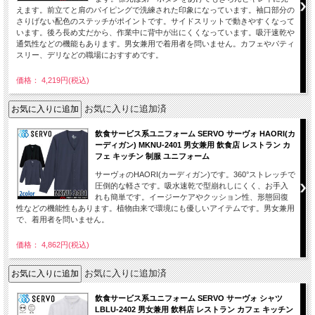
えます。前立てと肩のパイピングで洗練された印象になっています。袖口部分の
さりげない配色のステッチがポイントです。サイドスリットで動きやすくなって
います。後ろ長め丈だから、作業中に背中が出にくくなっています。吸汗速乾や
通気性などの機能もあります。男女兼用で着用者を問いません。カフェやパティ
スリー、デリなどの職場におすすめです。
価格： 4,219円(税込)
お気に入りに追加済
飲食サービス系ユニフォーム SERVO サーヴォ HAORI(カ
ーディガン) MKNU-2401 男女兼用 飲食店 レストラン カ
フェ キッチン 制服 ユニフォーム
サーヴォのHAORI(カーディガン)です。360°ストレッチで
圧倒的な軽さです。吸水速乾で型崩れしにくく、お手入
れも簡単です。イージーケアやクッション性、形態回復
性などの機能性もあります。植物由来で環境にも優しいアイテムです。男女兼用
で、着用者を問いません。
価格： 4,862円(税込)
お気に入りに追加済
飲食サービス系ユニフォーム SERVO サーヴォ シャツ
LBLU-2402 男女兼用 飲料店 レストラン カフェ キッチン