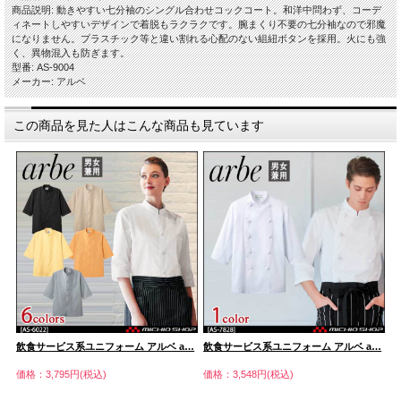
商品説明: 動きやすい七分袖のシングル合わせコックコート。和洋中問わず、コーデ
ィネートしやすいデザインで着脱もラクラクです。腕まくり不要の七分袖なので邪魔
になりません。プラスチック等と違い割れる心配のない組紐ボタンを採用。火にも強
く、異物混入も防ぎます。
型番: AS-9004
メーカー: アルベ
この商品を見た人はこんな商品も見ています
…
飲食サービス系ユニフォーム アルベ a…
飲食サービス系ユニフォーム アルベ a…
飲
価格：3,795円(税込)
価格：3,548円(税込)
価