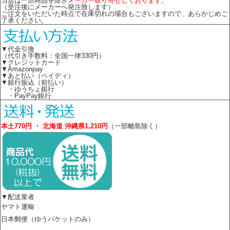
当店は一部商品を除き
メーカー取り寄せしております。
（受注後にメーカーへ発注致します）
ご注文をいただいた時点で在庫切れの場合もございますので、あらかじめご
了承ください。
▼代金引換
（代引き手数料：全国一律330円）
▼クレジットカード
▼Amazonpay
▼あと払い（ペイディ）
▼銀行振込（前払い）
・ゆうちょ銀行
・PayPay銀行
本土770円 ・ 北海道 沖縄県1,210円
（一部離島除く）
▼配送業者
ヤマト運輸
日本郵便（ゆうパケットのみ）