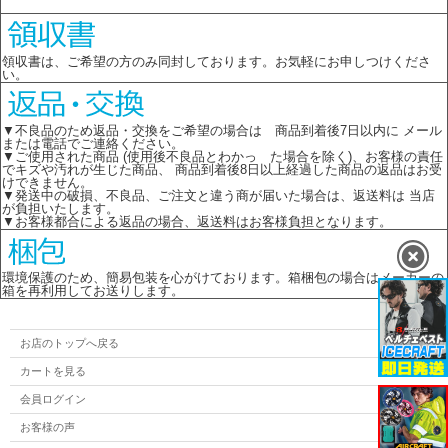
領収書は、ご希望の方のみ同封しております。お気軽にお申しつけくださ
い。
▼不良品のため返品・交換をご希望の場合は 商品到着後7日以内に メール
または電話でご連絡ください。
▼ご使用された商品 (使用後不良品とわかっ た場合を除く)、お客様の責任
でキズや汚れが生じた商品、 商品到着後8日以上経過した商品の返品はお受
けできません。
▼発送中の破損、不良品、ご注文と違う商が届いた場合は、返送料は 当店
が負担いたします。
▼お客様都合による返品の場合、返送料はお客様負担となります。
環境保護のため、簡易包装を心がけております。箱梱包の場合はメーカーの
箱を再利用してお送りします。
お店のトップへ戻る
カートを見る
会員ログイン
お客様の声