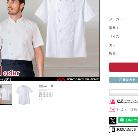
メーカー：
型番：
サイズ：
カラー：
数量:
返品について
レビューはあ