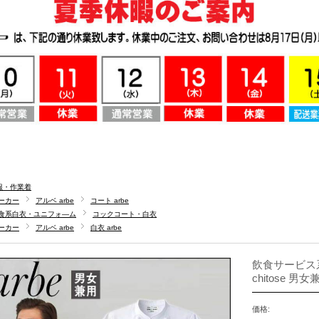
服・作業着
ーカー
アルベ arbe
コート arbe
食系白衣・ユニフォ―ム
コックコート・白衣
ーカー
アルベ arbe
白衣 arbe
飲食サービス系
chitose 男
価格: