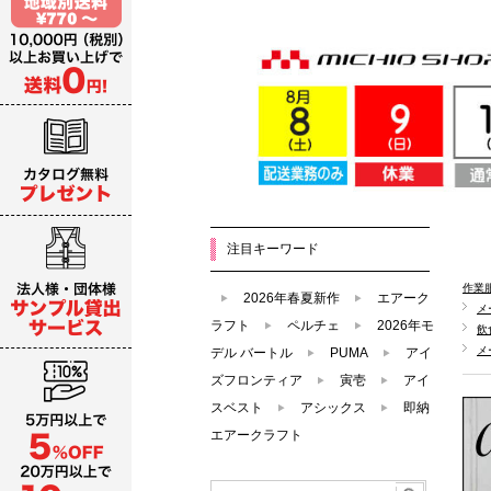
注目キーワード
作業
2026年春夏新作
エアーク
メ
ラフト
ペルチェ
2026年モ
飲
メ
デル バートル
PUMA
アイ
ズフロンティア
寅壱
アイ
スベスト
アシックス
即納
エアークラフト