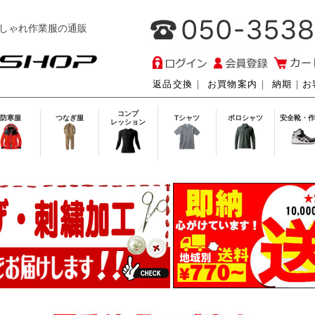
しゃれ作業服の通販
返品交換
｜
お買物案内
｜
納期
｜
お
コンプ
防寒服
つなぎ服
Tシャツ
ポロシャツ
安全靴・作
レッション