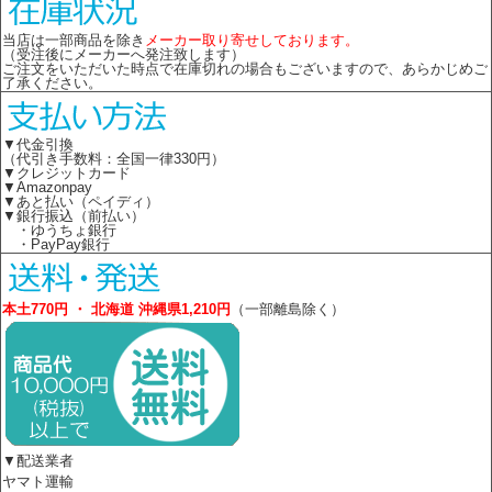
当店は一部商品を除き
メーカー取り寄せしております。
（受注後にメーカーへ発注致します）
ご注文をいただいた時点で在庫切れの場合もございますので、あらかじめご
了承ください。
▼代金引換
（代引き手数料：全国一律330円）
▼クレジットカード
▼Amazonpay
▼あと払い（ペイディ）
▼銀行振込（前払い）
・ゆうちょ銀行
・PayPay銀行
本土770円 ・ 北海道 沖縄県1,210円
（一部離島除く）
▼配送業者
ヤマト運輸