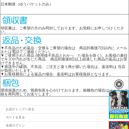
日本郵便（ゆうパケットのみ）
領収書は、ご希望の方のみ同封しております。お気軽にお申しつけくださ
い。
▼不良品のため返品・交換をご希望の場合は 商品到着後7日以内に メール
または電話でご連絡ください。
▼ご使用された商品 (使用後不良品とわかっ た場合を除く)、お客様の責任
でキズや汚れが生じた商品、 商品到着後8日以上経過した商品の返品はお受
けできません。
▼発送中の破損、不良品、ご注文と違う商が届いた場合は、返送料は 当店
が負担いたします。
▼お客様都合による返品の場合、返送料はお客様負担となります。
環境保護のため、簡易包装を心がけております。箱梱包の場合はメーカーの
箱を再利用してお送りします。
お店のトップへ戻る
カートを見る
会員ログイン