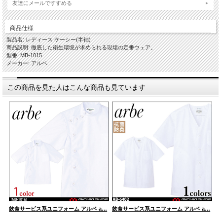
友達にメールですすめる
商品仕様
製品名: レディース ケーシー(半袖)
商品説明: 徹底した衛生環境が求められる現場の定番ウェア。
型番: MB-1015
メーカー: アルベ
この商品を見た人はこんな商品も見ています
…
飲食サービス系ユニフォーム アルベ a…
飲食サービス系ユニフォーム アルベ a…
飲