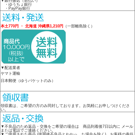
▼銀行振込（前払い）
・ゆうちょ銀行
・PayPay銀行
本土770円 ・ 北海道 沖縄県1,210円
（一部離島除く）
▼配送業者
ヤマト運輸
日本郵便（ゆうパケットのみ）
領収書は、ご希望の方のみ同封しております。お気軽にお申しつけくださ
い。
▼不良品のため返品・交換をご希望の場合は 商品到着後7日以内に メール
または電話でご連絡ください。
▼ご使用された商品 (使用後不良品とわかっ た場合を除く)、お客様の責任