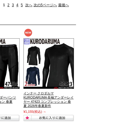
1
2
3
4
5
次へ
次の5ページへ
最後へ
インナー クロダルマ
アンダーパンツ
KURODARUMA 長袖アンダーレイ
ョン 春夏
ヤー 47423 コンプレッション 春
夏 2026年春夏新作
¥1,155
(税込)
～