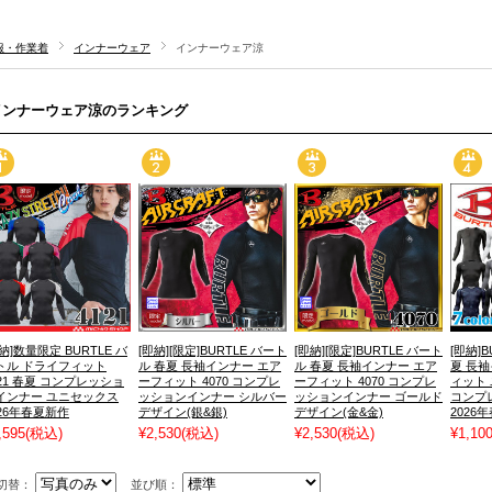
服・作業着
インナーウェア
インナーウェア涼
インナーウェア涼のランキング
納]数量限定 BURTLE バ
[即納][限定]BURTLE バート
[即納][限定]BURTLE バート
[即納]
トル ドライフィット
ル 春夏 長袖インナー エア
ル 春夏 長袖インナー エア
夏 長
121 春夏 コンプレッショ
ーフィット 4070 コンプレ
ーフィット 4070 コンプレ
ィット 
インナー ユニセックス
ッションインナー シルバー
ッションインナー ゴールド
コンプ
026年春夏新作
デザイン(銀&銀)
デザイン(金&金)
2026
,595
(税込)
¥2,530
(税込)
¥2,530
(税込)
¥1,10
切替：
並び順：