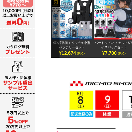
Previ
ous
テリ
アイズフロンティア 32Vバ
保冷剤6個＋ペルチェ小型
バートル ベストセット&
ッテリーセット
バッテリーセット
イスパックセット
¥19,987～
¥12,674
¥7,700
)
(税込)
(税込)
(税込)