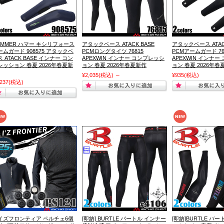
UMMER ハマー キシリフォース
アタックベース ATACK BASE
アタックベース ATAC
ームガード 908575 アタックベ
PCMロングタイツ 76815
PCMアームガード 76
 ATACK BASE インナー コン
APEXWIN インナー コンプレッシ
APEXWIN インナ
レッション 春夏 2026年春夏新
ョン 春夏 2026年春夏新作
ョン 春夏 2026年春
¥2,035
(税込)
～
¥935
(税込)
,237
(税込)
イズフロンティア ペルチェ6個
[即納] BURTLE バートル インナー
[即納]BURTLE バ