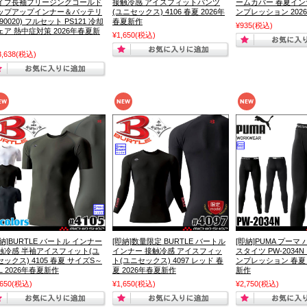
イプ長袖フリージングコールド
接触冷感 アイスフィットパンツ
ームカバー 春夏インナ
ップアップインナー＆バッテリ
(ユニセックス) 4106 春夏 2026年
ンプレッション 202
90020) フルセット PS121 冷却
春夏新作
¥935
(税込)
ェア 熱中症対策 2026年春夏新
¥1,650
(税込)
3,638
(税込)
即納]BURTLE バートル インナー
[即納]数量限定 BURTLE バートル
[即納]PUMA プーマ
触冷感 半袖アイスフィット(ユ
インナー 接触冷感 アイスフィッ
スタイツ PW-2034
セックス) 4105 春夏 サイズS～
ト(ユニセックス) 4097 レッド 春
ンプレッション 春夏 
L 2026年春夏新作
夏 2026年春夏新作
新作
,650
(税込)
¥1,650
(税込)
¥2,750
(税込)