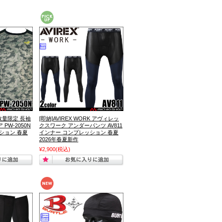
 数量限定 長袖
[即納]AVIREX WORK アヴィレッ
PW-2050N
クスワーク アンダーパンツ AV811
ション 春夏
インナー コンプレッション 春夏
2026年春夏新作
¥2,900
(税込)