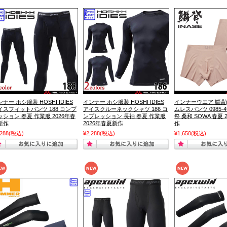
ナー ホシ服装 HOSHI IDIES
インナー ホシ服装 HOSHI IDIES
インナーウエア 鯔背(I
イスフィットパンツ 188 コンプ
アイスクルーネックシャツ 186 コ
ムレスパンツ 0985-
ッション 春夏 作業服 2026年春
ンプレッション 長袖 春夏 作業服
祭 桑和 SOWA 春夏 
新作
2026年春夏新作
作
,288
(税込)
¥2,288
(税込)
¥1,650
(税込)