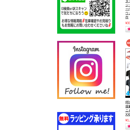
タ
ジ
ー(
ウ
作
¥3
[
接
ニ
XX
¥1