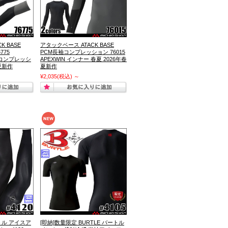
K BASE
アタックベース ATACK BASE
775
PCM長袖コンプレッション 76015
ー コンプレッシ
APEXWIN インナー 春夏 2026年春
夏新作
夏新作
¥2,035
(税込)
～
ートル アイスア
[即納]数量限定 BURTLE バートル