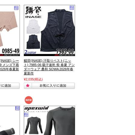
NASE) シー
鯔背(INASE) 汗取りベスト(ニッ
49 メンズ下着
ト) 7985-06 吸汗速乾 祭 春夏 アン
2026年春夏新
ダーウェア 桑和 SOWA 2026年春
夏新作
¥2,035
(税込)