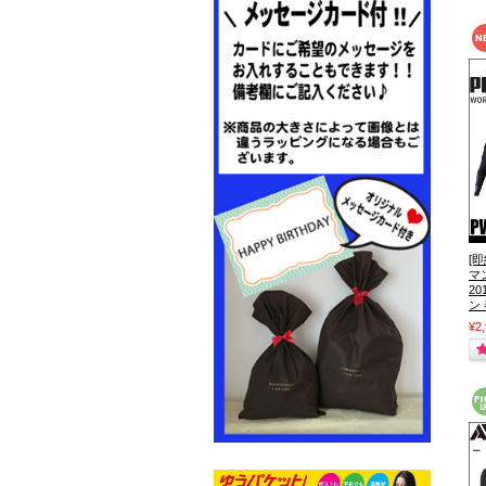
[
マ
2
ン
¥2