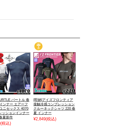
BURTLE バートル 春
[即納]アイズフロンティア
袖インナー エアーフ
接触冷感コンプレッション
ユニセックス 4070
クルーネックシャツ 220 春
レッションインナー
夏 インナー
年春夏新作
¥2,849
(税込)
0
(税込)