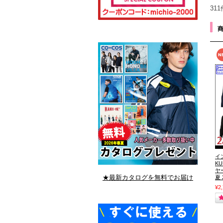
31
イ
K
ヤ
★最新カタログを無料でお届け
夏
¥2