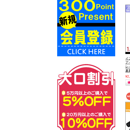
イン
ア
レ
夏
¥2