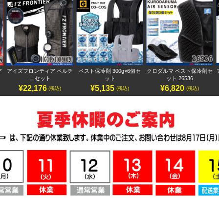
ア
アイズフロンティア ペルチ
ベスト保冷剤 300g×6個セ
クロダルマ ベスト保冷剤セ
ェセット
ット
ット 26536
¥22,176
¥5,135
¥6,820
(税込)
(税込)
(税込)