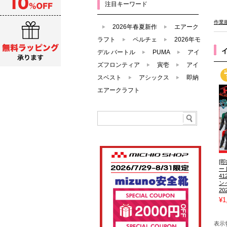
注目キーワード
作業
2026年春夏新作
エアーク
ラフト
ペルチェ
2026年モ
デル バートル
PUMA
アイ
ズフロンティア
寅壱
アイ
スベスト
アシックス
即納
エアークラフト
[即
ー
4
ン
2
¥1
表示