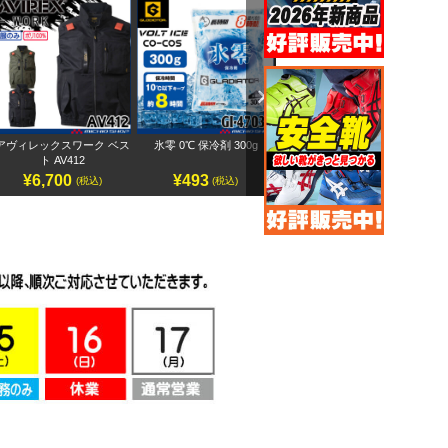
Next
アヴィレックスワーク ベス
氷零 0℃ 保冷剤 300g
アヴィレックスワーク 半袖
ペ
ト AV412
ブルゾン AV413
¥6,700
¥493
¥7,500
(税込)
(税込)
(税込)