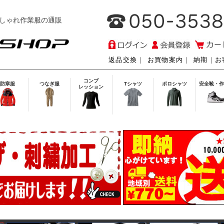
しゃれ作業服の通販
返品交換
｜
お買物案内
｜
納期
｜
お
コンプ
防寒服
つなぎ服
Tシャツ
ポロシャツ
安全靴・作
レッション