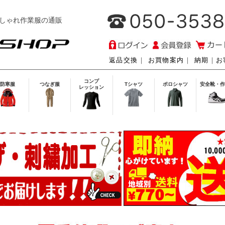
しゃれ作業服の通販
返品交換
｜
お買物案内
｜
納期
｜
お
コンプ
防寒服
つなぎ服
Tシャツ
ポロシャツ
安全靴・作
レッション