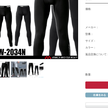
価格:
メーカー：
型番：
サイズ：
カラー：
返品交換について:
数量: