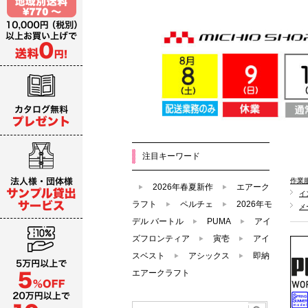
注目キーワード
作業
2026年春夏新作
エアーク
イ
ラフト
ペルチェ
2026年モ
メ
デル バートル
PUMA
アイ
ズフロンティア
寅壱
アイ
スベスト
アシックス
即納
エアークラフト