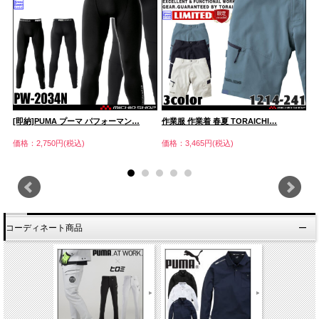
[即納]PUMA プーマ パフォーマン…
作業服 作業着 春夏 TORAICHI…
[
価格：2,750円(税込)
価格：3,465円(税込)
価
コーディネート商品