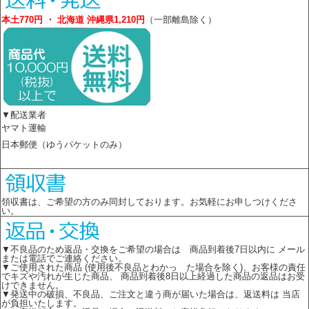
本土770円 ・ 北海道 沖縄県1,210円
（一部離島除く）
▼配送業者
ヤマト運輸
日本郵便（ゆうパケットのみ）
領収書は、ご希望の方のみ同封しております。お気軽にお申しつけくださ
い。
▼不良品のため返品・交換をご希望の場合は 商品到着後7日以内に メール
または電話でご連絡ください。
▼ご使用された商品 (使用後不良品とわかっ た場合を除く)、お客様の責任
でキズや汚れが生じた商品、 商品到着後8日以上経過した商品の返品はお受
けできません。
▼発送中の破損、不良品、ご注文と違う商が届いた場合は、返送料は 当店
が負担いたします。