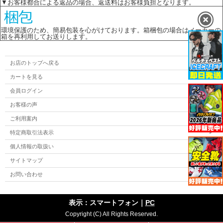
▼お客様都合による返品の場合、返送料はお客様負担となります。
環境保護のため、簡易包装を心がけております。箱梱包の場合はメーカーの
箱を再利用してお送りします。
お店のトップへ戻る
カートを見る
会員ログイン
お客様の声
ご利用案内
特定商取引法表示
個人情報の取扱い
サイトマップ
お問い合わせ
表示：スマートフォン｜
PC
Copyright (C) All Rights Reserved.