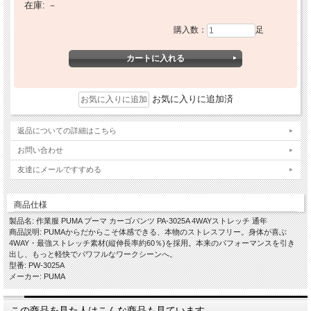
在庫:
－
購入数：
足
お気に入りに追加済
返品についての詳細はこちら
お問い合わせ
友達にメールですすめる
商品仕様
製品名: 作業服 PUMA プーマ カーゴパンツ PA-3025A 4WAYストレッチ 通年
商品説明: PUMAからだからこそ体感できる、本物のストレスフリー。身体が喜ぶ
4WAY・最強ストレッチ素材(縦伸長率約60％)を採用。本来のパフォーマンスを引き
出し、もっと軽快でパワフルなワークシーンへ。
型番: PW-3025A
メーカー: PUMA
この商品を見た人はこんな商品も見ています