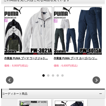
作業服 PUMA プーマ ワークジャケ…
作業服 PUMA プーマ カーゴパンツ…
作
価格：8,800円(税込)
価格：6,600円(税込)
価
コーディネート商品