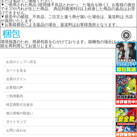
または電話でご連絡ください。
▼ご使用された商品 (使用後不良品とわかっ た場合を除く)、お客様の責任
でキズや汚れが生じた商品、 商品到着後8日以上経過した商品の返品はお受
けできません。
▼発送中の破損、不良品、ご注文と違う商が届いた場合は、返送料は 当店
が負担いたします。
▼お客様都合による返品の場合、返送料はお客様負担となります。
環境保護のため、簡易包装を心がけております。箱梱包の場合はメーカーの
箱を再利用してお送りします。
お店のトップへ戻る
カートを見る
会員ログイン
お客様の声
ご利用案内
特定商取引法表示
個人情報の取扱い
サイトマップ
お問い合わせ