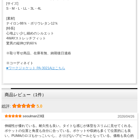
[サイズ]
S・M・L・LL・3L・4L
[素材]
ナイロン88％・ポリウレタン12％
[特長]
心地よい少し細めのシルエット
4WAYストレッチフィット
驚異の縦伸び約60％
※取り寄せ商品、在庫有無、納期後日連絡
※コーディネイト
■ワークジャケット PA-3021Aはこちら
商品レビュー（1件）
総評:
5.0
seoulman23様
2026/04/26
伸縮性が優れている。耐久性も良い。タイトな感じが体型をスリムに見せてくれる。
ポケットの位置と角度も自分に合っている。ポケットや収納も多くて位置的にも良
い。PUMAのロゴもかっこいいし、さりげないアピールとなっている。価格も良心的