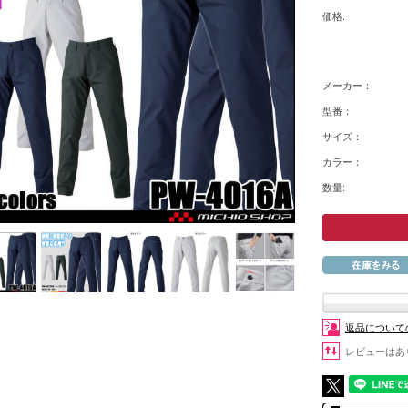
価格:
メーカー：
型番：
サイズ：
カラー：
数量:
返品について
レビューはあ