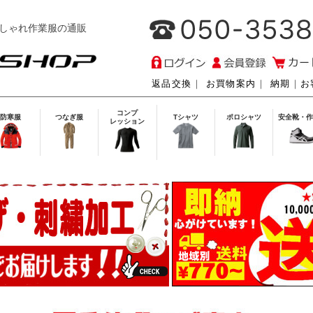
しゃれ作業服の通販
返品交換
｜
お買物案内
｜
納期
｜
お
コンプ
防寒服
つなぎ服
Tシャツ
ポロシャツ
安全靴・作
レッション