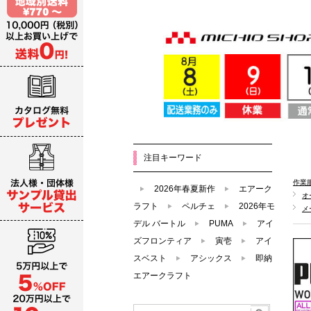
注目キーワード
作業
2026年春夏新作
エアーク
オ
ラフト
ペルチェ
2026年モ
メ
デル バートル
PUMA
アイ
ズフロンティア
寅壱
アイ
スベスト
アシックス
即納
エアークラフト