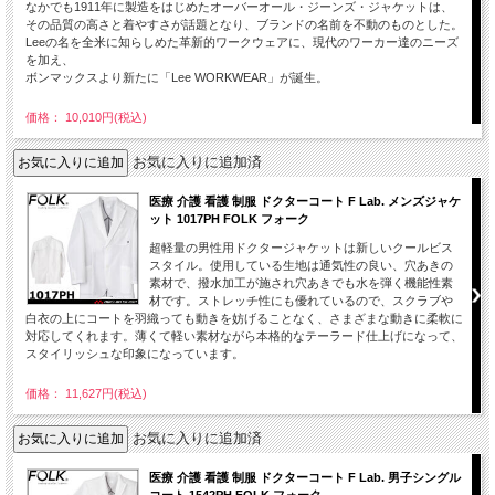
なかでも1911年に製造をはじめたオーバーオール・ジーンズ・ジャケットは、
その品質の高さと着やすさが話題となり、ブランドの名前を不動のものとした。
Leeの名を全米に知らしめた革新的ワークウェアに、現代のワーカー達のニーズ
を加え、
ボンマックスより新たに「Lee WORKWEAR」が誕生。
価格： 10,010円(税込)
お気に入りに追加済
医療 介護 看護 制服 ドクターコート F Lab. メンズジャケ
ット 1017PH FOLK フォーク
超軽量の男性用ドクタージャケットは新しいクールビス
スタイル。使用している生地は通気性の良い、穴あきの
素材で、撥水加工が施され穴あきでも水を弾く機能性素
材です。ストレッチ性にも優れているので、スクラブや
白衣の上にコートを羽織っても動きを妨げることなく、さまざまな動きに柔軟に
対応してくれます。薄くて軽い素材ながら本格的なテーラード仕上げになって、
スタイリッシュな印象になっています。
価格： 11,627円(税込)
お気に入りに追加済
医療 介護 看護 制服 ドクターコート F Lab. 男子シングル