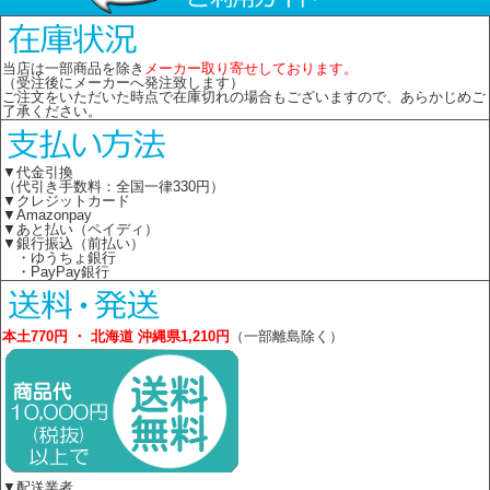
当店は一部商品を除き
メーカー取り寄せしております。
（受注後にメーカーへ発注致します）
ご注文をいただいた時点で在庫切れの場合もございますので、あらかじめご
了承ください。
▼代金引換
（代引き手数料：全国一律330円）
▼クレジットカード
▼Amazonpay
▼あと払い（ペイディ）
▼銀行振込（前払い）
・ゆうちょ銀行
・PayPay銀行
本土770円 ・ 北海道 沖縄県1,210円
（一部離島除く）
▼配送業者