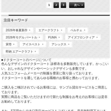
1
2
3
次へ
注目キーワード
2026年春夏新作
エアークラフト
ペルチェ
2026年モデル バートル
PUMA
アイズフロンティア
寅壱
アイスベスト
アシックス
即納 エアークラフト
■ドクターコートのページについて
色んなデザインのドクターコート 診察衣を多数販売しています。かっこい
い、おしゃれなデザインやベーシックデザインも多数です。
人気ユニフォ―ムメーカーの制服を豊富に取り扱っております。
ドクターコートを通してあらゆる職種のお客様と携わっております。
ご購入をご検討されているお客様には、サンプル貸出サービスをご用意し
ております。
実際に商品をご覧いただけますので新たな制服をお考えのお客様には是非
お勧めしております。
また、5万円からの大口割引サービスもございます。是非御利用下さいま