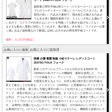
コート 1542PH FOLK フォーク
超軽量の男性半袖LABコート（ドクターコート）はスクラ
ブとのコーディネートで新しいクールビススタイル。通
気性の良い、穴あきの素材で、撥水加工が施され穴あき
でも水を弾く機能性素材です。ストレッチ性にも優れて
いるので、スクラブや白衣の上にコートを羽織っても動きを妨げることなく、さ
まざまな動きに柔軟に対応してくれます。風が通る、水を弾く、ファスナーが重
く感じるほど超軽量なので夏場には特におすすめの男性用半袖コートです。
価格： 11,011円(税込)
お気に入りに追加済
医療 介護 看護 制服 小松マテーレ レディスコート
2537SG FOLK フォーク
数多くのアパレルブランドから注目されるMADE IN
JAPANの小松マテーレの機能性・素材を使用した、フォ
ークの高級ライン「Fシリーズ」。 その日の気分でメイク
や髪形を変えるように、白衣も着心地や見た目の印象を
変えて着ることが出来る、メンズコート（1540SG）と同素材のレディスドクタ
ーコートが登場。 取り外し可能な薄手の肩パッドを付けることで肩回りの印象
アップ。体型や気分によって付け外しが可能。すっきりとした女性らしい小ぶり
な衿は、デコルテから首元の印象を軽やかにしてくれます。裏側まで美しいブル
ーストライプのパイピング仕立てで、他と差のつくオシャレなドクターコートで
す。 診察時に邪魔にならないリターン仕様の袖口、やや深めのパッチポケット
は裏地付きでしっかりとした作りに。デザインはもちろん、機能性も抜群のレデ