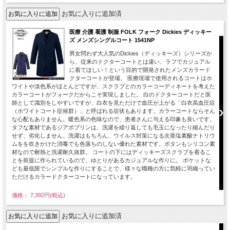
お気に入りに追加済
医療 介護 看護 制服 FOLK フォーク Dickies ディッキー
ズ メンズシングルコート 1541NP
男女問わず大人気のDickies（ディッキーズ）シリーズか
ら、従来のドクターコートとは違い、ラフでカジュアル
に着てほしい！という目的で開発されたメンズカラード
クターコートが登場。 医療現場で使用されるコートはホ
ワイトや淡色系がほとんどですが、スクラブとのカラーコーディネートを考えた
カラーコートがフォークだからこそ実現しました。 白のドクターコートだと医
師として識別をしやすいですが、白衣を見ただけで血圧が上がる「白衣高血圧症
（ホワイトコート症候群）」と呼ばれる症状もあります。カラーコートならそん
な心配もありません。暖色系の色味なので、患者さんに与える印象も良いです。
タフな素材であるジアポプリンは、洗濯を繰り返しても毛玉になったり縮んだり
せず、劣化しません。洗濯はもちろん、ウイルス対策になる次亜塩素酸ナトリウ
ムをを吹きかけた消毒でも色落ちのしない優れた素材です。ボタンもシリコン素
材なので耐熱と洗濯耐久抜群。 コートの下にはディッキーズスクラブを着るこ
とを前提に作られているので、ゆとりがあるカジュアルな作りに。 ポケットな
ども最低限でシンプルな作りにすることで、様々な職種の方に気軽に羽織ってい
ただけるカラードクターコートになっています。
価格： 7,392円(税込)
お気に入りに追加済