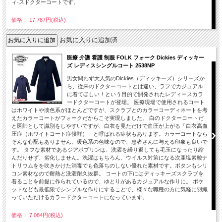
ィ-スドクターコートです。
価格： 17,787円(税込)
お気に入りに追加済
医療 介護 看護 制服 FOLK フォーク Dickies ディッキー
ズ レディスシングルコート 2538NP
男女問わず大人気のDickies（ディッキーズ）シリーズか
ら、従来のドクターコートとは違い、ラフでカジュアル
に着てほしい！という目的で開発されたレディースカラ
ードクターコートが登場。 医療現場で使用されるコート
はホワイトや淡色系がほとんどですが、スクラブとのカラーコーディネートを考
えたカラーコートがフォークだからこそ実現しました。 白のドクターコートだ
と医師として識別をしやすいですが、白衣を見ただけで血圧が上がる「白衣高血
圧症（ホワイトコート症候群）」と呼ばれる症状もあります。カラーコートなら
そんな心配もありません。暖色系の色味なので、患者さんに与える印象も良いで
す。 タフな素材であるジアポプリンは、洗濯を繰り返しても毛玉になったり縮
んだりせず、劣化しません。洗濯はもちろん、ウイルス対策になる次亜塩素酸ナ
トリウムをを吹きかけた消毒でも色落ちのしない優れた素材です。ボタンもシリ
コン素材なので耐熱と洗濯耐久抜群。 コートの下にはディッキーズスクラブを
着ることを前提に作られているので、ゆとりがあるカジュアルな作りに。 ポケ
ットなども最低限でシンプルな作りにすることで、様々な職種の方に気軽に羽織
っていただけるカラードクターコートになっています。
価格： 7,084円(税込)