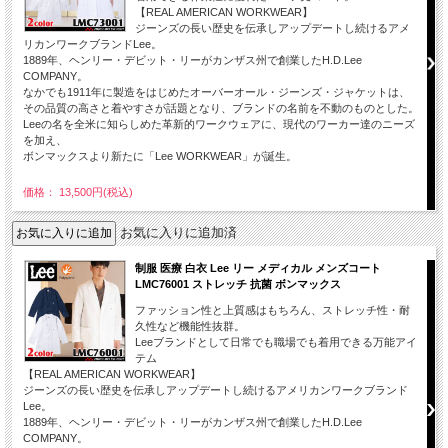
【REAL AMERICAN WORKWEAR】
ジーンズの長い歴史を伝承しアップデートし続けるアメ
リカンワークブランドLee。
1889年、ヘンリー・デビット・リーがカンザス州で創業したH.D.Lee
COMPANY。
なかでも1911年に製造をはじめたオーバーオール・ジーンズ・ジャケットは、
その品質の高さと着やすさが話題となり、ブランドの名前を不動のものとした。
Leeの名を全米に知らしめた革新的ワークウェアに、現代のワーカー達のニーズ
を加え、
ボンマックスより新たに「Lee WORKWEAR」が誕生。
価格： 13,500円(税込)
お気に入りに追加済
制服 医療 白衣 Lee リー メディカル メンズコート
LMC76001 ストレッチ 抗菌 ボンマックス
ファッション性と上質感はもちろん、ストレッチ性・耐
久性など機能性抜群。
Leeブランドとして日常でも職場でも着用できる万能アイ
テム
【REAL AMERICAN WORKWEAR】
ジーンズの長い歴史を伝承しアップデートし続けるアメリカンワークブランド
Lee。
1889年、ヘンリー・デビット・リーがカンザス州で創業したH.D.Lee
COMPANY。