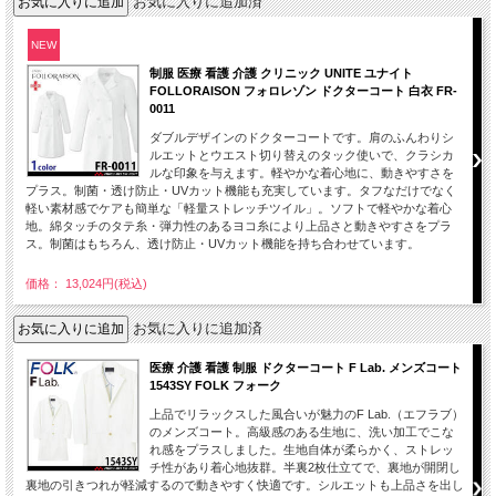
お気に入りに追加済
NEW
制服 医療 看護 介護 クリニック UNITE ユナイト
FOLLORAISON フォロレゾン ドクターコート 白衣 FR-
0011
ダブルデザインのドクターコートです。肩のふんわりシ
ルエットとウエスト切り替えのタック使いで、クラシカ
ルな印象を与えます。軽やかな着心地に、動きやすさを
プラス。制菌・透け防止・UVカット機能も充実しています。タフなだけでなく
軽い素材感でケアも簡単な「軽量ストレッチツイル」。ソフトで軽やかな着心
地。綿タッチのタテ糸・弾力性のあるヨコ糸により上品さと動きやすさをプラ
ス。制菌はもちろん、透け防止・UVカット機能を持ち合わせています。
価格： 13,024円(税込)
お気に入りに追加済
医療 介護 看護 制服 ドクターコート F Lab. メンズコート
1543SY FOLK フォーク
上品でリラックスした風合いが魅力のF Lab.（エフラブ）
のメンズコート。高級感のある生地に、洗い加工でこな
れ感をプラスしました。生地自体が柔らかく、ストレッ
チ性があり着心地抜群。半裏2枚仕立てで、裏地が開閉し
裏地の引きつれが軽減するので動きやすく快適です。シルエットも上品さを出し