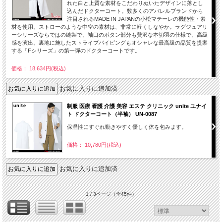
れた白と上質な素材をこだわりぬいたデザインに落とし
込んだドクターコート。数多くのアパレルブランドから
注目されるMADE IN JAPANの小松マテーレの機能性・素
材を使用。ストローのような中空の素材は、非常に軽くしなやか。ラグジュアリ
ーシリーズならではの縫製で、袖口のボタン部分も贅沢な本切羽の仕様で、高級
感を演出。裏地に施したストライプパイピングもオシャレな最高級の品質を提案
する「Fシリーズ」の第一弾のドクターコートです。
価格： 18,634円(税込)
お気に入りに追加済
制服 医療 看護 介護 美容 エステ クリニック unite ユナイ
ト ドクターコート（半袖） UN-0087
保温性にすぐれ動きやすく優しく体を包みます。
価格： 10,780円(税込)
お気に入りに追加済
1 / 3ページ
（全45件）