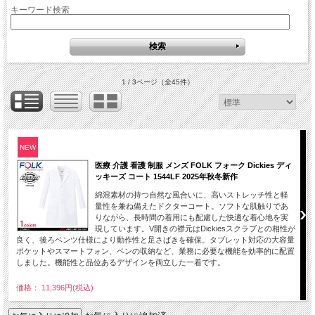
キーワード検索
1 / 3ページ
（全45件）
NEW
医療 介護 看護 制服 メンズ FOLK フォーク Dickies ディ
ッキーズ コート 1544LF 2025年秋冬新作
綿混素材の持つ自然な風合いに、高いストレッチ性と軽
量性を兼ね備えたドクターコート。ソフトな肌触りであ
りながら、長時間の着用にも配慮した快適な着心地を実
現しています。V開きの襟元はDickiesスクラブとの相性が
良く、後ろベンツ仕様により動作性と足さばきを確保。タブレット対応の大容量
ポケットやスマートフォン、ペンの収納など、業務に必要な機能を効率的に配置
しました。機能性と品位あるデザインを両立した一着です。
価格： 11,396円(税込)