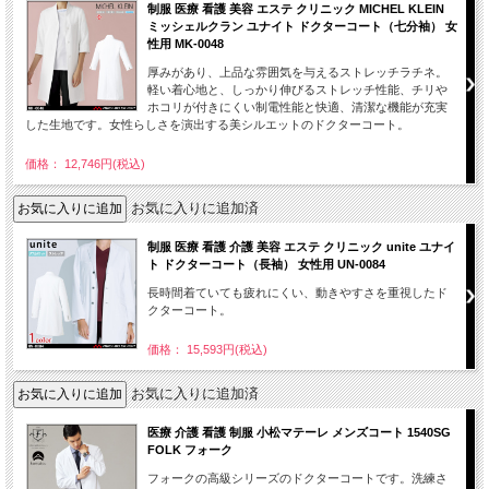
制服 医療 看護 美容 エステ クリニック MICHEL KLEIN
ミッシェルクラン ユナイト ドクターコート（七分袖） 女
性用 MK-0048
厚みがあり、上品な雰囲気を与えるストレッチラチネ。
軽い着心地と、しっかり伸びるストレッチ性能、チリや
ホコリが付きにくい制電性能と快適、清潔な機能が充実
した生地です。女性らしさを演出する美シルエットのドクターコート。
価格： 12,746円(税込)
お気に入りに追加済
制服 医療 看護 介護 美容 エステ クリニック unite ユナイ
ト ドクターコート（長袖） 女性用 UN-0084
長時間着ていても疲れにくい、動きやすさを重視したド
クターコート。
価格： 15,593円(税込)
お気に入りに追加済
医療 介護 看護 制服 小松マテーレ メンズコート 1540SG
FOLK フォーク
フォークの高級シリーズのドクターコートです。洗練さ