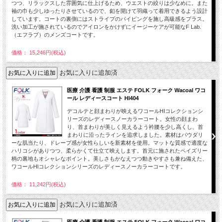
つつ、リラックスした雰囲気に仕上げるため、ウエストの絞りは少なめに。また
袖の巾も少しゆったりさせているので、釦を開けて羽織って着用できるよう設計
しています。コートの裏側にはストライプのパイピングを施し高級感をプラス。
洗い加工が施されているのでアイロンをかけずにイージーケアが可能なF Lab.
（エフラブ）のメンズコートです。
価格： 15,246円(税込)
お気に入りに追加済
医療 介護 看護 制服 エステ FOLK フォーク Wacoal ワコ
ール レディースコート HI404
デコルテと顔まわりが映えるワコールHIコレクションシ
リーズのレディースノーカラーコート。女性の顔まわ
り、首まわりが美しく見えるよう衿腰を少し高くし、首
まわりに沿ったラインを追求しました。素材はパウダリ
ーな肌当たり、ドレープ感が女性らしいを新素材を使用。マットな質感で適度な
ハリコシがありつつ、柔らかくて仕立て映えします。首元に施されたペイズリー
柄の裏地もオシャレなポイント。美しさもかなえつつ動きやすさも兼ね備えた、
ワコールHIコレクションシリーズのレディースノーカラーコートです。
価格： 11,242円(税込)
お気に入りに追加済