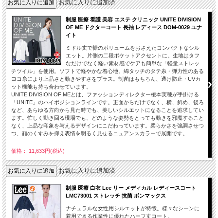
お気に入りに追加済
制服 医療 看護 美容 エステ クリニック UNITE DIVISION
OF ME ドクターコート 長袖 レディース DOM-0029 ユナ
イト
ミドル丈で裾のボリュームをおさえたコンパクトなシル
エット。片側の二段ポケットアクセントに。生地はタフ
なだけでなく軽い素材感でケアも簡単な「軽量ストレッ
チツイル」を使用。ソフトで軽やかな着心地。綿タッチのタテ糸・弾力性のある
ヨコ糸により上品さと動きやすさをプラス。制菌はもちろん、透け防止・UVカ
ット機能も持ち合わせています。
UNITE DIVISION OF MEとは、ファッションディレクター榎本実穂が手掛ける
「UNITE」のハイポジションラインです。正面からだけでなく、横、斜め、後ろ
など、あらゆる方向から見た時でも、美しいシルエットになることを追求してい
ます。忙しく動き回る現場でも、どのような姿勢をとっても動きを邪魔すること
なく、上品な印象を与えるデザインにこだわっています。柔らかさを強調させつ
つ、顔のくすみを抑え表情を明るく見せるニュアンスカラーで展開です。
価格： 11,633円(税込)
お気に入りに追加済
制服 医療 白衣 Lee リー メディカル レディースコート
LMC73001 ストレッチ 抗菌 ボンマックス
ナチュラルな女性用シルエットが特徴。様々なシーンに
着用できる作業性に優れたハーフ丈コート。