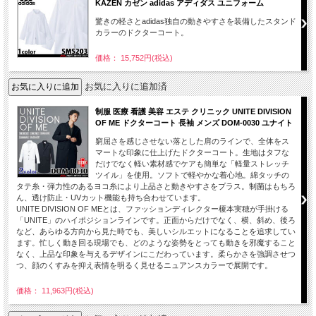
KAZEN カゼン adidas アディダス ユニフォーム
驚きの軽さとadidas独自の動きやすさを装備したスタンド
カラーのドクターコート。
価格： 15,752円(税込)
お気に入りに追加済
制服 医療 看護 美容 エステ クリニック UNITE DIVISION
OF ME ドクターコート 長袖 メンズ DOM-0030 ユナイト
窮屈さを感じさせない落とした肩のラインで、全体をス
マートな印象に仕上げたドクターコート。生地はタフな
だけでなく軽い素材感でケアも簡単な「軽量ストレッチ
ツイル」を使用。ソフトで軽やかな着心地。綿タッチの
タテ糸・弾力性のあるヨコ糸により上品さと動きやすさをプラス。制菌はもちろ
ん、透け防止・UVカット機能も持ち合わせています。
UNITE DIVISION OF MEとは、ファッションディレクター榎本実穂が手掛ける
「UNITE」のハイポジションラインです。正面からだけでなく、横、斜め、後ろ
など、あらゆる方向から見た時でも、美しいシルエットになることを追求してい
ます。忙しく動き回る現場でも、どのような姿勢をとっても動きを邪魔すること
なく、上品な印象を与えるデザインにこだわっています。柔らかさを強調させつ
つ、顔のくすみを抑え表情を明るく見せるニュアンスカラーで展開です。
価格： 11,963円(税込)