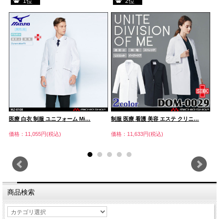
1位
2位
…
医療 白衣 制服 ユニフォーム Mi…
制服 医療 看護 美容 エステ クリニ…
制
価格：11,055円(税込)
価格：11,633円(税込)
価
商品検索