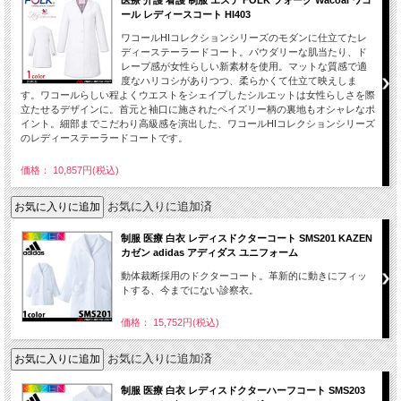
医療 介護 看護 制服 エステ FOLK フォーク Wacoal ワコ
ール レディースコート HI403
ワコールHIコレクションシリーズのモダンに仕立てたレ
ディーステーラードコート。パウダリーな肌当たり、ド
レープ感が女性らしい新素材を使用。マットな質感で適
度なハリコシがありつつ、柔らかくて仕立て映えしま
す。ワコールらしい程よくウエストをシェイプしたシルエットは女性らしさを際
立たせるデザインに。首元と袖口に施されたペイズリー柄の裏地もオシャレなポ
イント。細部までこだわり高級感を演出した、ワコールHIコレクションシリーズ
のレディーステーラードコートです。
価格： 10,857円(税込)
お気に入りに追加済
制服 医療 白衣 レディスドクターコート SMS201 KAZEN
カゼン adidas アディダス ユニフォーム
動体裁断採用のドクターコート。革新的に動きにフィッ
トする、今までにない診察衣。
価格： 15,752円(税込)
お気に入りに追加済
制服 医療 白衣 レディスドクターハーフコート SMS203