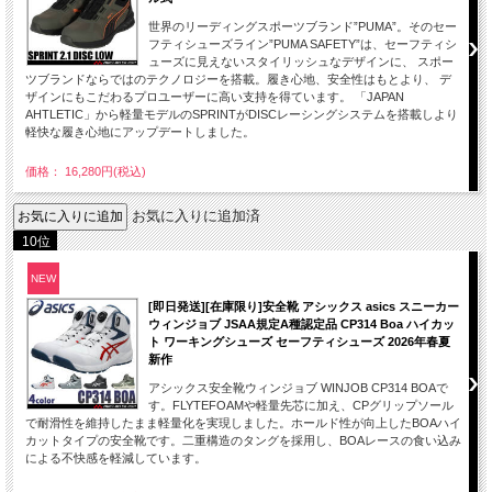
世界のリーディングスポーツブランド”PUMA”。そのセー
フティシューズライン”PUMA SAFETY”は、セーフティシ
ューズに見えないスタイリッシュなデザインに、 スポー
ツブランドならではのテクノロジーを搭載。履き心地、安全性はもとより、 デ
ザインにもこだわるプロユーザーに高い支持を得ています。 「JAPAN
AHTLETIC」から軽量モデルのSPRINTがDISCレーシングシステムを搭載しより
軽快な履き心地にアップデートしました。
価格： 16,280円(税込)
お気に入りに追加済
10位
NEW
[即日発送][在庫限り]安全靴 アシックス asics スニーカー
ウィンジョブ JSAA規定A種認定品 CP314 Boa ハイカッ
ト ワーキングシューズ セーフティシューズ 2026年春夏
新作
アシックス安全靴ウィンジョブ WINJOB CP314 BOAで
す。FLYTEFOAMや軽量先芯に加え、CPグリップソール
で耐滑性を維持したまま軽量化を実現しました。ホールド性が向上したBOAハイ
カットタイプの安全靴です。二重構造のタングを採用し、BOAレースの食い込み
による不快感を軽減しています。