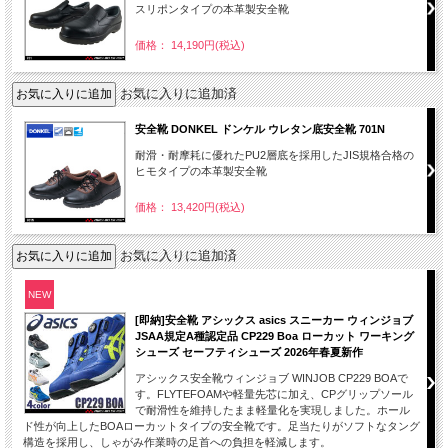
スリポンタイプの本革製安全靴
価格： 14,190円(税込)
お気に入りに追加済
安全靴 DONKEL ドンケル ウレタン底安全靴 701N
耐滑・耐摩耗に優れたPU2層底を採用したJIS規格合格の
ヒモタイプの本革製安全靴
価格： 13,420円(税込)
お気に入りに追加済
NEW
[即納]安全靴 アシックス asics スニーカー ウィンジョブ
JSAA規定A種認定品 CP229 Boa ローカット ワーキング
シューズ セーフティシューズ 2026年春夏新作
アシックス安全靴ウィンジョブ WINJOB CP229 BOAで
す。FLYTEFOAMや軽量先芯に加え、CPグリップソール
で耐滑性を維持したまま軽量化を実現しました。ホール
ド性が向上したBOAローカットタイプの安全靴です。足当たりがソフトなタング
構造を採用し、しゃがみ作業時の足首への負担を軽減します。