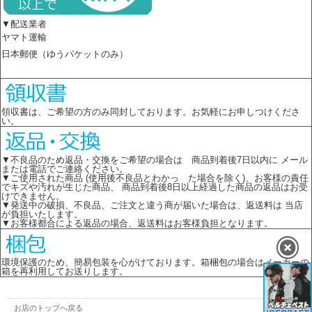
▼配送業者
ヤマト運輸
日本郵便（ゆうパケットのみ）
領収書は、ご希望の方のみ同封しております。お気軽にお申しつけくださ
い。
▼不良品のため返品・交換をご希望の場合は 商品到着後7日以内に メール
または電話でご連絡ください。
▼ご使用された商品 (使用後不良品とわかっ た場合を除く)、お客様の責任
でキズや汚れが生じた商品、 商品到着後8日以上経過した商品の返品はお受
けできません。
▼発送中の破損、不良品、ご注文と違う商が届いた場合は、返送料は 当店
が負担いたします。
▼お客様都合による返品の場合、返送料はお客様負担となります。
環境保護のため、簡易包装を心がけております。箱梱包の場合はメーカーの
箱を再利用してお送りします。
お店のトップへ戻る