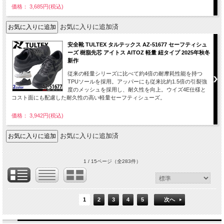
価格： 3,685円(税込)
お気に入りに追加済
安全靴 TULTEX タルテックス AZ-51677 セーフティシュ
ーズ 樹脂先芯 アイトス AITOZ 軽量 紐タイプ 2025年秋冬
新作
従来の軽量シリーズに比べて約4倍の耐摩耗性能を持つ
TPUソールを採用。アッパーにも従来比約1.5倍の引裂強
度のメッシュを採用し、耐久性を向上。ウイズ4E仕様と
コスト面にも配慮した耐久性の高い軽量セーフティシューズ。
価格： 3,942円(税込)
お気に入りに追加済
1 / 15ページ
（全283件）
1
2
3
4
5
次へ