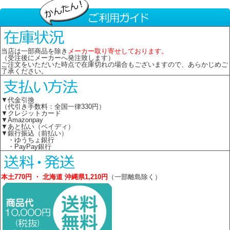
当店は一部商品を除き
メーカー取り寄せしております。
（受注後にメーカーへ発注致します）
ご注文をいただいた時点で在庫切れの場合もございますので、あらかじめご
了承ください。
▼代金引換
（代引き手数料：全国一律330円）
▼クレジットカード
▼Amazonpay
▼あと払い（ペイディ）
▼銀行振込（前払い）
・ゆうちょ銀行
・PayPay銀行
本土770円 ・ 北海道 沖縄県1,210円
（一部離島除く）