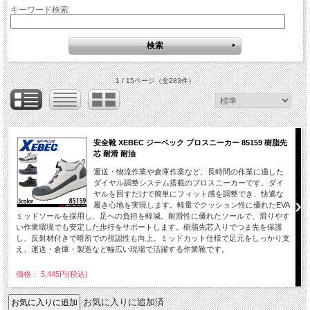
キーワード検索
1 / 15ページ
（全283件）
安全靴 XEBEC ジーベック プロスニーカー 85159 樹脂先
芯 耐滑 耐油
運送・物流作業や倉庫作業など、長時間の作業に適した
ダイヤル調整システム搭載のプロスニーカーです。ダイ
ヤルを回すだけで簡単にフィット感を調整でき、快適な
履き心地を実現します。軽量でクッション性に優れたEVA
ミッドソールを採用し、足への負担を軽減。耐滑性に優れたソールで、滑りやす
い作業環境でも安定した歩行をサポートします。樹脂先芯入りでつま先を保護
し、反射材付きで暗所での視認性も向上。ミッドカット仕様で足元をしっかり支
え、運送・倉庫・製造など幅広い現場で活躍する作業靴です。
価格： 5,445円(税込)
お気に入りに追加済