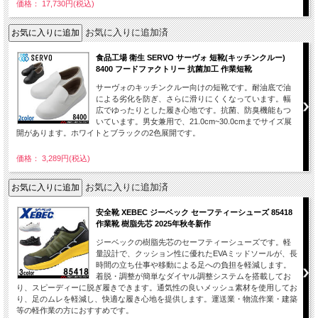
価格： 17,730円(税込)
お気に入りに追加済
食品工場 衛生 SERVO サーヴォ 短靴(キッチンクルー)
8400 フードファクトリー 抗菌加工 作業短靴
サーヴォのキッチンクルー向けの短靴です。耐油底で油
による劣化を防ぎ、さらに滑りにくくなっています。幅
広でゆったりとした履き心地です。抗菌、防臭機能もつ
いています。男女兼用で、21.0cm~30.0cmまでサイズ展
開があります。ホワイトとブラックの2色展開です。
価格： 3,289円(税込)
お気に入りに追加済
安全靴 XEBEC ジーベック セーフティーシューズ 85418
作業靴 樹脂先芯 2025年秋冬新作
ジーベックの樹脂先芯のセーフティーシューズです。軽
量設計で、クッション性に優れたEVAミッドソールが、長
時間の立ち仕事や移動による足への負担を軽減します。
着脱・調整が簡単なダイヤル調整システムを搭載してお
り、スピーディーに脱ぎ履きできます。通気性の良いメッシュ素材を使用してお
り、足のムレを軽減し、快適な履き心地を提供します。運送業・物流作業・建築
等の軽作業の方におすすめです。