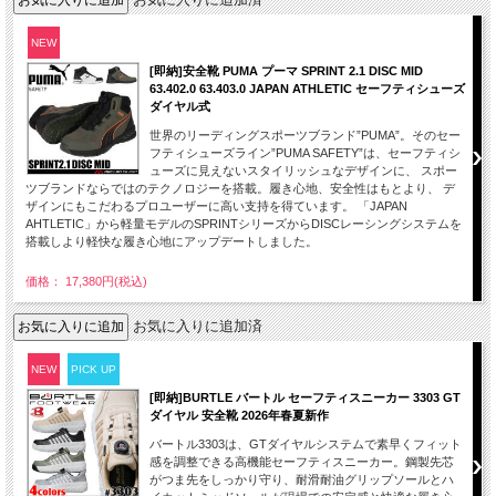
NEW
[即納]安全靴 PUMA プーマ SPRINT 2.1 DISC MID
63.402.0 63.403.0 JAPAN ATHLETIC セーフティシューズ
ダイヤル式
世界のリーディングスポーツブランド”PUMA”。そのセー
フティシューズライン”PUMA SAFETY”は、セーフティシ
ューズに見えないスタイリッシュなデザインに、 スポー
ツブランドならではのテクノロジーを搭載。履き心地、安全性はもとより、 デ
ザインにもこだわるプロユーザーに高い支持を得ています。 「JAPAN
AHTLETIC」から軽量モデルのSPRINTシリーズからDISCレーシングシステムを
搭載しより軽快な履き心地にアップデートしました。
価格： 17,380円(税込)
お気に入りに追加済
NEW
PICK UP
[即納]BURTLE バートル セーフティスニーカー 3303 GT
ダイヤル 安全靴 2026年春夏新作
バートル3303は、GTダイヤルシステムで素早くフィット
感を調整できる高機能セーフティスニーカー。鋼製先芯
がつま先をしっかり守り、耐滑耐油グリップソールとハ