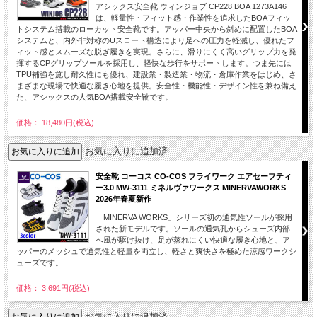
アシックス安全靴 ウィンジョブ CP228 BOA 1273A146
は、軽量性・フィット感・作業性を追求したBOAフィッ
トシステム搭載のローカット安全靴です。アッパー中央から斜めに配置したBOA
システムと、内外非対称のUスロート構造により足への圧力を軽減し、優れたフ
ィット感とスムーズな脱ぎ履きを実現。さらに、滑りにくく高いグリップ力を発
揮するCPグリップソールを採用し、軽快な歩行をサポートします。つま先には
TPU補強を施し耐久性にも優れ、建設業・製造業・物流・倉庫作業をはじめ、さ
まざまな現場で快適な履き心地を提供。安全性・機能性・デザイン性を兼ね備え
た、アシックスの人気BOA搭載安全靴です。
価格： 18,480円(税込)
お気に入りに追加済
安全靴 コーコス CO-COS フライワーク エアセーフティ
ー3.0 MW-3111 ミネルヴァワークス MINERVAWORKS
2026年春夏新作
「MINERVA WORKS」シリーズ初の通気性ソールが採用
された新モデルです。ソールの通気孔からシューズ内部
へ風が駆け抜け、足が蒸れにくい快適な履き心地と、ア
ッパーのメッシュで通気性と軽量を両立し、軽さと爽快さを極めた涼感ワークシ
ューズです。
価格： 3,691円(税込)
お気に入りに追加済