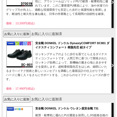
性に、アウトソールはソリッドPUで耐滑・耐摩耗性に優
れています。この二重密度PU構造により、油や水場での
グリップ力が向上し、過酷な現場環境でも安定した歩行と保護性能を発揮しま
す。耐油性と耐久性を兼ね備え、日常の作業靴として長期間の信頼性を確保。
価格： 13,200円(税込)
お気に入りに追加済
安全靴 DONKEL ドンケル DynastyCOMFORT DC801 ダ
イナスティコンフォート 樹脂先芯 紐タイプ
ロッキングチェアのように歩行を面でとらえるダイナス
ティコンフォートです。人間工学に基づいて開発された
ロッキング効果によって、新機軸の履き心地と歩きやす
さを提供します。超軽量樹脂先芯をはじめ、細部にいた
るまでハイテク技術と新しいコンセプトを満載した最新設計の仕上がりです。
ハードに働く人々をさらにサポートする、これからのセイフティシューズの形で
す。
価格： 17,490円(税込)
お気に入りに追加済
安全靴 DONKEL ドンケル ウレタン底安全靴 731
耐滑・耐摩耗に優れたPU2層底を採用したJIS規格合格の