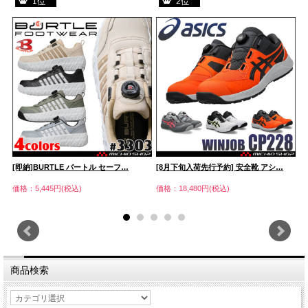
1位
2位
[即納]BURTLE バートル セーフ…
[8月下旬入荷先行予約] 安全靴 アシ…
[
価格：5,445円(税込)
価格：18,480円(税込)
価
商品検索