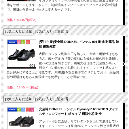
イカットミッドソールが現場での安定感と快適な履き心
地をサポートします。さらに、制菌消臭インソールやユニセックス対応の設計
で、毎日の作業をより快適に支える一足です。
価格： 5,445円(税込)
お気に入りに追加済
[受注生産]安全靴 DONKEL ドンケル 901 耐油 耐薬品 短
靴 鋼製先芯
表面にウレタン樹脂加工を施して、耐水・耐油性はもち
ろん、酸やアルカリ等の薬品にも優れた耐久性を発揮し
靴への浸透を防ぎます。鋼製先芯仕様で安全性が高い。
紐タイプの靴なので脱着もしやすく、フィット感をより
自分好みにすることが可能です。JIS規格を安全基準でクリアしており、薬品関
係の現場はもちろん他現場でも使用することが可能です。
価格： 11,550円(税込)
お気に入りに追加済
安全靴 DONKEL ドンケル DynastyPU2 D7001N ダイナ
スティコンフォート 紐タイプ 樹脂先芯 耐滑
アッパー部分に直接ポリウレタンを射出して成形してい
ます。ミッドソールは発砲PUでクッション性と衝撃吸収