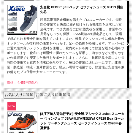
安全靴 XEBEC ジーベック セフティシューズ 85113 樹脂
先芯
静電気帯電防止機能を備えたプロスニーカーです。長時
間の作業でも快適に履き続けられる機能性を追求した安
全靴です。つま先部分には樹脂先芯を採用し、作業中の
足元をしっかり保護。JSAA規格A種認定品として、現場
で求められる安全性能を備えています。また、軽量でクッション性に優れたEVA
ミッドソールが歩行時の衝撃をやわらげ、足への負担を軽減します。アッパーに
は通気性の良いメッシュ素材を使用し、靴内のムレを抑えて快適な履き心地をサ
ポートします。靴底には耐滑性に優れたソールを採用し、油や水などで滑りやす
い作業環境でも安定した歩行をサポートします。さらに、抗菌防臭中底により長
時間の使用でも靴内を清潔に保ちやすく、毎日の作業に適した一足です。建設
業・製造業・物流・倉庫作業など、幅広い現場で活躍する、快適性と安全性を兼
ね備えたプロ仕様の安全スニーカーです。
価格： 4,455円(税込)
お気に入りに追加済
NEW
[8月下旬入荷先行予約] 安全靴 アシックス asics スニーカ
ー ウィンジョブ JSAA規定A種認定品 CP228 Boa ローカ
ット ワーキングシューズ セーフティシューズ 2026年春
夏新作