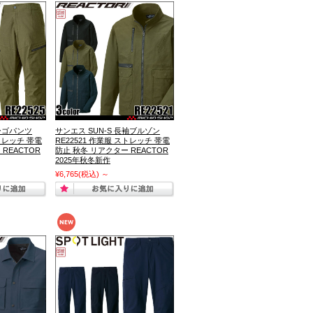
カーゴパンツ
サンエス SUN-S 長袖ブルゾン
ストレッチ 帯電
RE22521 作業服 ストレッチ 帯電
REACTOR
防止 秋冬 リアクター REACTOR
2025年秋冬新作
¥6,765
(税込)
～