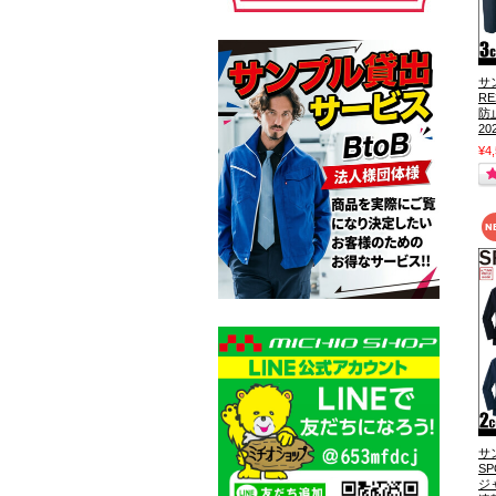
サ
R
防
2
¥4
サ
S
ジ