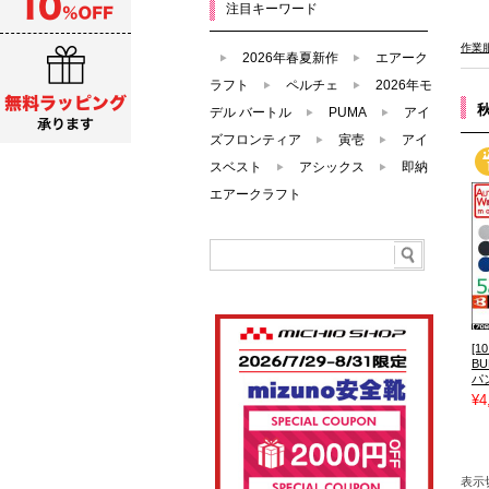
注目キーワード
作業
2026年春夏新作
エアーク
ラフト
ペルチェ
2026年モ
デル バートル
PUMA
アイ
ズフロンティア
寅壱
アイ
スベスト
アシックス
即納
エアークラフト
[
B
パン
¥4
表示