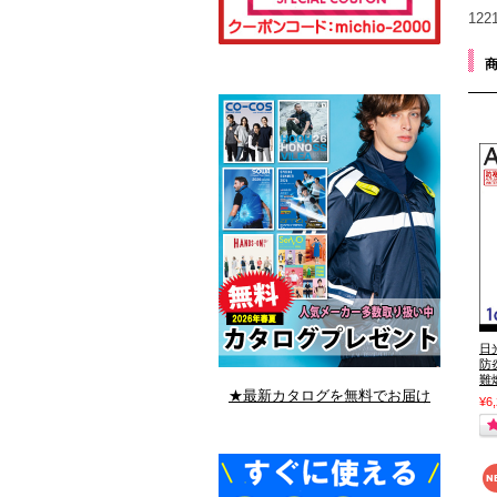
12
日
防
難
★最新カタログを無料でお届け
¥6