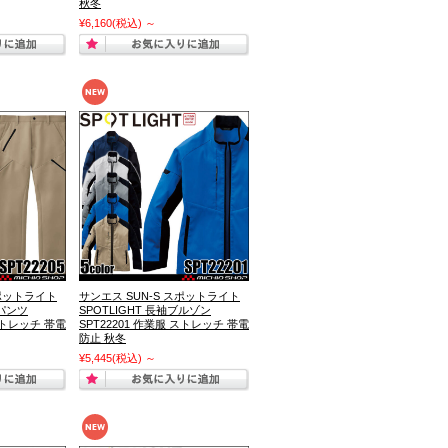
秋冬
¥6,160
(税込)
～
スポットライト
サンエス SUN-S スポットライト
ゴパンツ
SPOTLIGHT 長袖ブルゾン
 ストレッチ 帯電
SPT22201 作業服 ストレッチ 帯電
防止 秋冬
¥5,445
(税込)
～