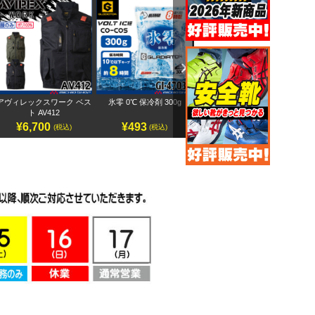
Next
アヴィレックスワーク ベス
氷零 0℃ 保冷剤 300g
アヴィレックスワーク 半袖
ペ
ト AV412
ブルゾン AV413
¥6,700
¥493
¥7,500
(税込)
(税込)
(税込)