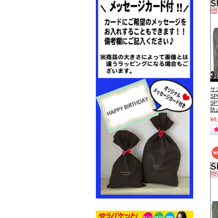
サ
S
S
防
¥4