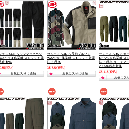
ンエス SUN-S ワンタックパン
サンエス SUN-S 長袖ブルゾン
サンエス SUN-S 
 WA21804 作業服 ストレッチ 帯
WA21801 作業服 ストレッチ 帯電
RE22525 作業服 
防止 秋冬
防止 秋冬
防止 秋冬 リアクター 
2025年秋冬新作
,235
(税込)
～
¥5,720
(税込)
～
¥5,115
(税込)
～