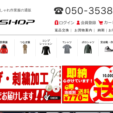
しゃれ作業服の通販
返品交換
｜
お買物案内
｜
納期
｜
お
コンプ
防寒服
つなぎ服
Tシャツ
ポロシャツ
安全靴・作
レッション