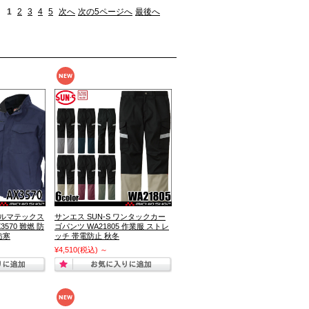
1
2
3
4
5
次へ
次の5ページへ
最後へ
 アルマテックス
サンエス SUN-S ワンタックカー
570 難燃 防
ゴパンツ WA21805 作業服 ストレ
防寒
ッチ 帯電防止 秋冬
¥4,510
(税込)
～