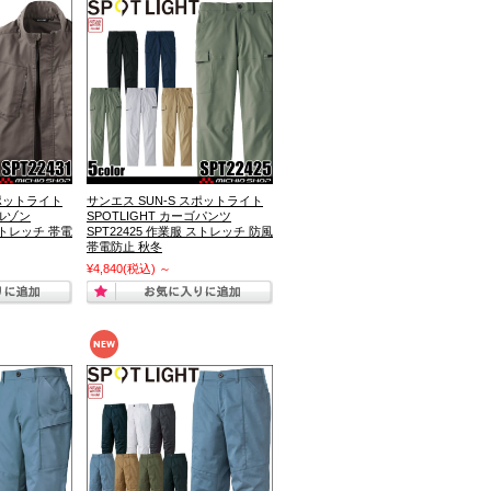
スポットライト
サンエス SUN-S スポットライト
ブルゾン
SPOTLIGHT カーゴパンツ
 ストレッチ 帯電
SPT22425 作業服 ストレッチ 防風
帯電防止 秋冬
¥4,840
(税込)
～