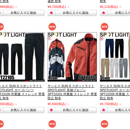
乾 秋冬
速乾 秋冬
秋冬
,490
(税込)
～
¥6,720
(税込)
～
¥5,115
(税込)
～
ンエス SUN-S スポットライト
サンエス SUN-S スポットライト
サンエス SUN-S 
POTLIGHT カーゴパンツ
SPOTLIGHT 長袖ブルゾン
SPOTLIGHT カー
PT22105 作業服 ストレッチ 帯電
SPT22101 作業服 ストレッチ 帯電
SPT22205 作業服
止 秋冬
防止 秋冬
防止 秋冬
,565
(税込)
～
¥5,500
(税込)
～
¥4,730
(税込)
～