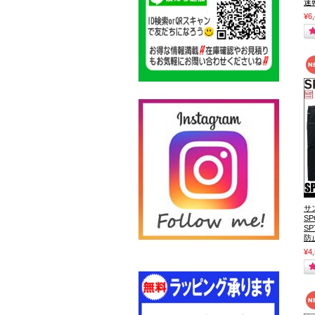
速
¥6
サ
S
S
防
¥4