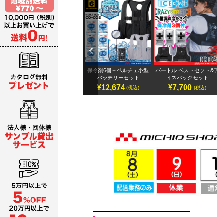
Previ
ous
テリ
アイズフロンティア 32Vバ
保冷剤6個＋ペルチェ小型
バートル ベストセット&
ッテリーセット
バッテリーセット
イスパックセット
¥19,987～
¥12,674
¥7,700
)
(税込)
(税込)
(税込)