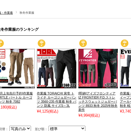
服・作業着
秋冬作業服
秋冬作業服のランキング
10月上旬先行予約]作業服
作業服 TORAICHI 寅壱 ト
[即納]アイズフロンティア
作業服 
URTLE バートル カーゴ
ライチ カーゴジョガーパン
IZ FRONTIER P.D.ストレ
イーブ
ツ 秋冬 7082
ツ 3560-235 作業着 秋冬 パ
ッチスウェットジョガーパ
アーカー
ンツ 防風 サイズS～3L
ンツ 8933 秋冬 2025年秋冬
秋冬 軽
,180
(税込)
新作
¥4,125
(税込)
¥3,74
¥4,994
(税込)
切替：
並び順：