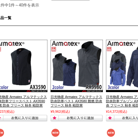
21件中1件～40件を表示
商品一覧
光物産 Armatex アルマテックス
日光物産 Armatex アルマテックス
日光物産 Armatex
炎防寒フリースベスト AX3590
防炎防寒ベスト AX3580 難燃 防炎
防炎防寒ブルゾン AX3
燃 防炎 フリース 秋冬 軽防寒
フリース 秋冬 軽防寒
炎 フリース 秋冬 軽
,237
(税込)
¥9,962
(税込)
¥14,372
(税込)