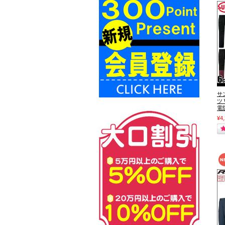
サ
ツ
電
¥4