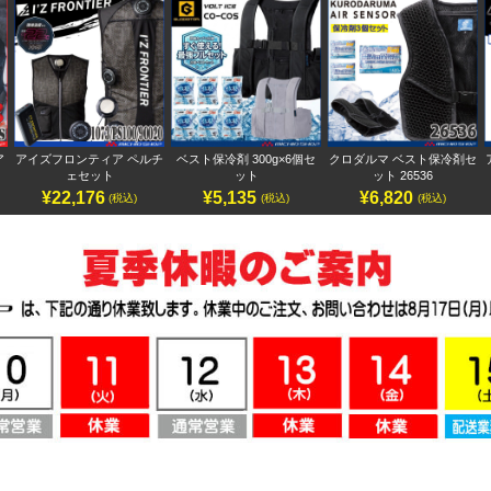
ア
アイズフロンティア ペルチ
ベスト保冷剤 300g×6個セ
クロダルマ ベスト保冷剤セ
ェセット
ット
ット 26536
¥22,176
¥5,135
¥6,820
(税込)
(税込)
(税込)