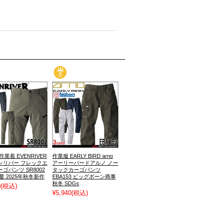
作業着 EVENRIVER
作業服 EARLY BIRD arno
ンリバー フレックエ
アーリーバードアルノ ノー
ゴパンツ SR8002
タックカーゴパンツ
量 2025年秋冬新作
EBA153 ビッグボーン商事
秋冬 SDGs
0
(税込)
¥5,940
(税込)