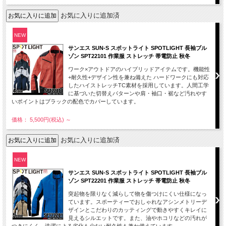
お気に入りに追加済
NEW
サンエス SUN-S スポットライト SPOTLIGHT 長袖ブル
ゾン SPT22101 作業服 ストレッチ 帯電防止 秋冬
ワーク×アウトドアのハイブリッドアイテムです。機能性
+耐久性+デザイン性を兼ね備えた ハードワークにも対応
したハイストレッチTC素材を採用しています。人間工学
に基づいた切替えパターンや肩・袖口・裾など汚れやす
いポイントはブラックの配色でカバーしています。
価格： 5,500円(税込)
～
お気に入りに追加済
NEW
サンエス SUN-S スポットライト SPOTLIGHT 長袖ブル
ゾン SPT22201 作業服 ストレッチ 帯電防止 秋冬
突起物を限りなく減らして物を傷つけにくい仕様になっ
ています。スポーティーでおしゃれなアシンメトリーデ
ザインとこだわりのカッティングで動きやすくキレイに
見えるシルエットです。また、油やホコリなどの汚れが