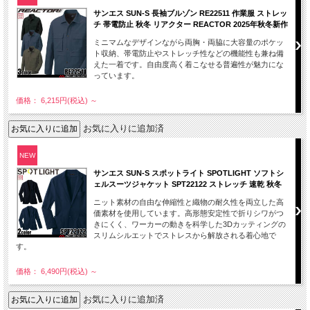
サンエス SUN-S 長袖ブルゾン RE22511 作業服 ストレッ
チ 帯電防止 秋冬 リアクター REACTOR 2025年秋冬新作
ミニマムなデザインながら両胸・両脇に大容量のポケッ
ト収納、帯電防止やストレッチ性などの機能性も兼ね備
えた一着です。自由度高く着こなせる普遍性が魅力にな
っています。
価格： 6,215円(税込)
～
お気に入りに追加済
NEW
サンエス SUN-S スポットライト SPOTLIGHT ソフトシ
ェルスーツジャケット SPT22122 ストレッチ 速乾 秋冬
ニット素材の自由な伸縮性と織物の耐久性を両立した高
価素材を使用しています。高形態安定性で折りシワがつ
きにくく、ワーカーの動きを科学した3Dカッティングの
スリムシルエットでストレスから解放される着心地で
す。
価格： 6,490円(税込)
～
お気に入りに追加済