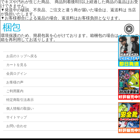
でキズや汚れが生じた商品、 商品到着後8日以上経過した商品の返品はお受
けできません。
▼発送中の破損、不良品、ご注文と違う商が届いた場合は、返送料は 当店
が負担いたします。
▼お客様都合による返品の場合、返送料はお客様負担となります。
環境保護のため、簡易包装を心がけております。箱梱包の場合はメーカーの
箱を再利用してお送りします。
お店のトップへ戻る
カートを見る
会員ログイン
お客様の声
ご利用案内
特定商取引法表示
個人情報の取扱い
サイトマップ
お問い合わせ