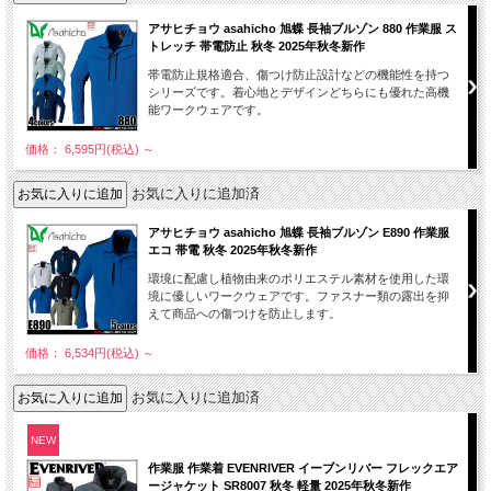
アサヒチョウ asahicho 旭蝶 長袖ブルゾン 880 作業服 ス
トレッチ 帯電防止 秋冬 2025年秋冬新作
帯電防止規格適合、傷つけ防止設計などの機能性を持つ
シリーズです。着心地とデザインどちらにも優れた高機
能ワークウェアです。
価格： 6,595円(税込)
～
お気に入りに追加済
アサヒチョウ asahicho 旭蝶 長袖ブルゾン E890 作業服
エコ 帯電 秋冬 2025年秋冬新作
環境に配慮し植物由来のポリエステル素材を使用した環
境に優しいワークウェアです。ファスナー類の露出を抑
えて商品への傷つけを防止します。
価格： 6,534円(税込)
～
お気に入りに追加済
NEW
作業服 作業着 EVENRIVER イーブンリバー フレックエア
ージャケット SR8007 秋冬 軽量 2025年秋冬新作