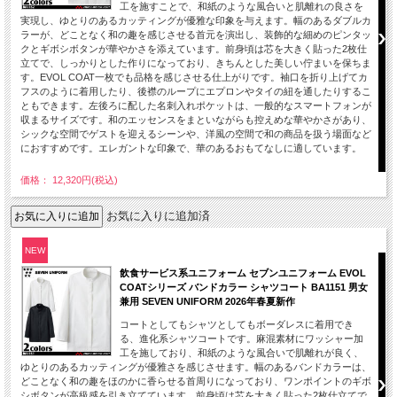
工を施すことで、和紙のような風合いと肌離れの良さを
実現し、ゆとりのあるカッティングが優雅な印象を与えます。幅のあるダブルカ
ラーが、どことなく和の趣を感じさせる首元を演出し、装飾的な細めのピンタッ
クとギボシボタンが華やかさを添えています。前身頃は芯を大きく貼った2枚仕
立てで、しっかりとした作りになっており、きちんとした美しい佇まいを保ちま
す。EVOL COAT一枚でも品格を感じさせる仕上がりです。袖口を折り上げてカ
フスのように着用したり、後襟のループにエプロンやタイの紐を通したりするこ
ともできます。左後ろに配した名刺入れポケットは、一般的なスマートフォンが
収まるサイズです。和のエッセンスをまといながらも控えめな華やかさがあり、
シックな空間でゲストを迎えるシーンや、洋風の空間で和の商品を扱う場面など
におすすめです。エレガントな印象で、華のあるおもてなしに適しています。
価格： 12,320円(税込)
お気に入りに追加済
NEW
飲食サービス系ユニフォーム セブンユニフォーム EVOL
COATシリーズ バンドカラー シャツコート BA1151 男女
兼用 SEVEN UNIFORM 2026年春夏新作
コートとしてもシャツとしてもボーダレスに着用でき
る、進化系シャツコートです。麻混素材にワッシャー加
工を施しており、和紙のような風合いで肌離れが良く、
ゆとりのあるカッティングが優雅さを感じさせます。幅のあるバンドカラーは、
どことなく和の趣をほのかに香らせる首周りになっており、ワンポイントのギボ
シボタンが高級感を引き立てています。前身頃は芯を大きく貼った2枚仕立てで