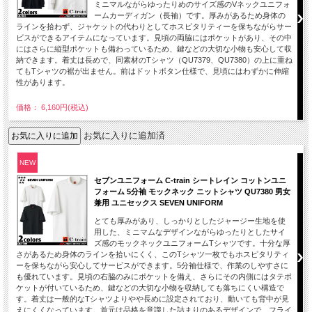
ミニマルながらゆったりめのサイズ感のVネックユニフォ
ームカーディガン（長袖）です。厚みがあるため身体の
ラインを拾わず、ジャケットの代わりとしてホスピタリティーを保ちながらサー
ビスができるアイテムになっています。見頃の両脇にはポケットがあり、その中
にはさらに縦型ポケットも備わっているため、鍵などの大切な小物も安心して収
納できます。着丈は長めで、同素材のTシャツ（QU7379、QU7380）の上に重ね
てもTシャツの裾が出ません。前はドットボタン仕様で、見頃にはわずかに伸縮
性があります。
価格： 6,160円(税込)
お気に入りに追加済
NEW
セブンユニフォーム C-train シートレイン コットンユニ
フォーム 5分袖 モックネック ニットシャツ QU7380 男女
兼用 ユニセックス SEVEN UNIFORM
とても厚みがあり、しっかりとしたジャージー生地を使
用した、ミニマムなデザインながらゆったりとしたサイ
ズ感のモックネックユニフォームTシャツです。十分な厚
さがあるため身体のラインを拾いにくく、このTシャツ一枚でもホスピタリティ
ーを保ちながら安心してサービスができます。5分袖仕様で、作業のしやすさに
も優れています。見頃の右脇のみにポケットを備え、さらにその内側にはタテポ
ケットが付いているため、鍵などの大切な小物を収納しても落ちにくい構造で
す。着丈は一般的なTシャツよりやや長めに設定されており、動いても背中が見
えにくくなっています。首元は品格を意識した詰まりのあるデザインで、フライ