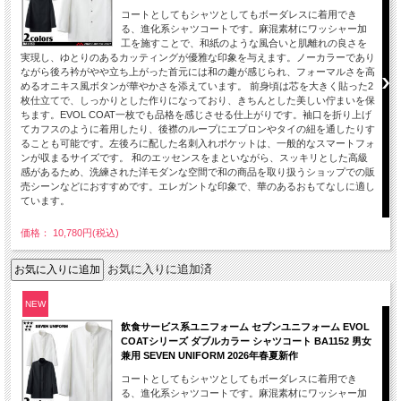
コートとしてもシャツとしてもボーダレスに着用でき
る、進化系シャツコートです。麻混素材にワッシャー加
工を施すことで、和紙のような風合いと肌離れの良さを
実現し、ゆとりのあるカッティングが優雅な印象を与えます。ノーカラーであり
ながら後ろ衿がやや立ち上がった首元には和の趣が感じられ、フォーマルさを高
めるオニキス風ボタンが華やかさを添えています。 前身頃は芯を大きく貼った2
枚仕立てで、しっかりとした作りになっており、きちんとした美しい佇まいを保
ちます。EVOL COAT一枚でも品格を感じさせる仕上がりです。袖口を折り上げ
てカフスのように着用したり、後襟のループにエプロンやタイの紐を通したりす
ることも可能です。左後ろに配した名刺入れポケットは、一般的なスマートフォ
ンが収まるサイズです。 和のエッセンスをまといながら、スッキリとした高級
感があるため、洗練された洋モダンな空間で和の商品を取り扱うショップでの販
売シーンなどにおすすめです。エレガントな印象で、華のあるおもてなしに適し
ています。
価格： 10,780円(税込)
お気に入りに追加済
NEW
飲食サービス系ユニフォーム セブンユニフォーム EVOL
COATシリーズ ダブルカラー シャツコート BA1152 男女
兼用 SEVEN UNIFORM 2026年春夏新作
コートとしてもシャツとしてもボーダレスに着用でき
る、進化系シャツコートです。麻混素材にワッシャー加