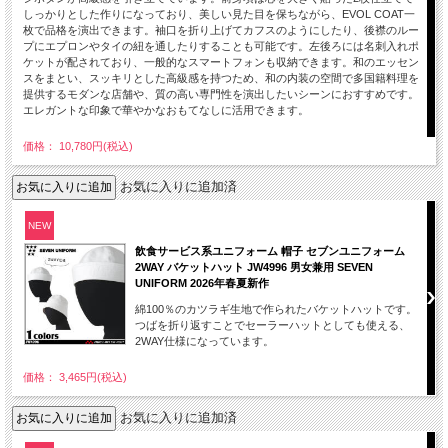
しっかりとした作りになっており、美しい見た目を保ちながら、EVOL COAT一
枚で品格を演出できます。袖口を折り上げてカフスのようにしたり、後襟のルー
プにエプロンやタイの紐を通したりすることも可能です。左後ろには名刺入れポ
ケットが配されており、一般的なスマートフォンも収納できます。和のエッセン
スをまとい、スッキリとした高級感を持つため、和の内装の空間で多国籍料理を
提供するモダンな店舗や、質の高い専門性を演出したいシーンにおすすめです。
エレガントな印象で華やかなおもてなしに活用できます。
価格： 10,780円(税込)
お気に入りに追加済
NEW
飲食サービス系ユニフォーム 帽子 セブンユニフォーム
2WAY バケットハット JW4996 男女兼用 SEVEN
UNIFORM 2026年春夏新作
綿100％のカツラギ生地で作られたバケットハットです。
つばを折り返すことでセーラーハットとしても使える、
2WAY仕様になっています。
価格： 3,465円(税込)
お気に入りに追加済