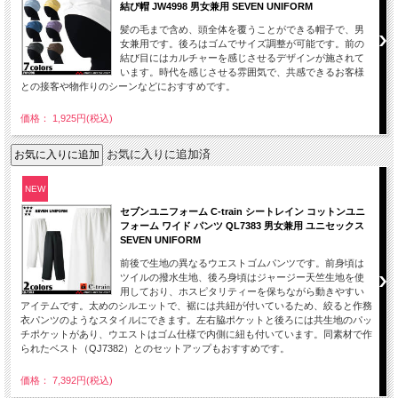
結び帽 JW4998 男女兼用 SEVEN UNIFORM
髪の毛まで含め、頭全体を覆うことができる帽子で、男
女兼用です。後ろはゴムでサイズ調整が可能です。前の
結び目にはカルチャーを感じさせるデザインが施されて
います。時代を感じさせる雰囲気で、共感できるお客様
との接客や物作りのシーンなどにおすすめです。
価格： 1,925円(税込)
お気に入りに追加済
NEW
セブンユニフォーム C-train シートレイン コットンユニ
フォーム ワイド パンツ QL7383 男女兼用 ユニセックス
SEVEN UNIFORM
前後で生地の異なるウエストゴムパンツです。前身頃は
ツイルの撥水生地、後ろ身頃はジャージー天竺生地を使
用しており、ホスピタリティーを保ちながら動きやすい
アイテムです。太めのシルエットで、裾には共紐が付いているため、絞ると作務
衣パンツのようなスタイルにできます。左右脇ポケットと後ろには共生地のパッ
チポケットがあり、ウエストはゴム仕様で内側に紐も付いています。同素材で作
られたベスト（QJ7382）とのセットアップもおすすめです。
価格： 7,392円(税込)