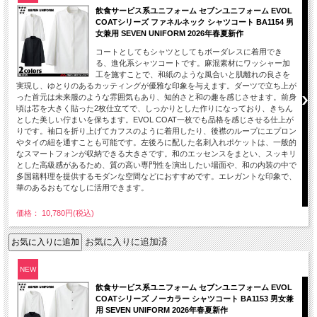
飲食サービス系ユニフォーム セブンユニフォーム EVOL
COATシリーズ ファネルネック シャツコート BA1154 男
女兼用 SEVEN UNIFORM 2026年春夏新作
コートとしてもシャツとしてもボーダレスに着用でき
る、進化系シャツコートです。麻混素材にワッシャー加
工を施すことで、和紙のような風合いと肌離れの良さを
実現し、ゆとりのあるカッティングが優雅な印象を与えます。ダーツで立ち上が
った首元は未来服のような雰囲気もあり、知的さと和の趣を感じさせます。前身
頃は芯を大きく貼った2枚仕立てで、しっかりとした作りになっており、きちん
とした美しい佇まいを保ちます。EVOL COAT一枚でも品格を感じさせる仕上が
りです。袖口を折り上げてカフスのように着用したり、後襟のループにエプロン
やタイの紐を通すことも可能です。左後ろに配した名刺入れポケットは、一般的
なスマートフォンが収納できる大きさです。和のエッセンスをまとい、スッキリ
とした高級感があるため、質の高い専門性を演出したい場面や、和の内装の中で
多国籍料理を提供するモダンな空間などにおすすめです。エレガントな印象で、
華のあるおもてなしに活用できます。
価格： 10,780円(税込)
お気に入りに追加済
NEW
飲食サービス系ユニフォーム セブンユニフォーム EVOL
COATシリーズ ノーカラー シャツコート BA1153 男女兼
用 SEVEN UNIFORM 2026年春夏新作