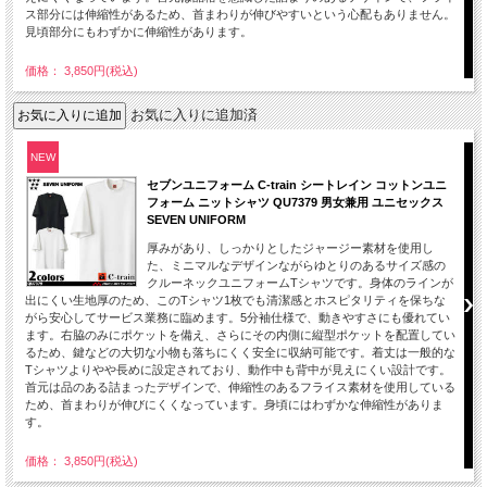
ス部分には伸縮性があるため、首まわりが伸びやすいという心配もありません。
見頃部分にもわずかに伸縮性があります。
価格： 3,850円(税込)
お気に入りに追加済
NEW
セブンユニフォーム C-train シートレイン コットンユニ
フォーム ニットシャツ QU7379 男女兼用 ユニセックス
SEVEN UNIFORM
厚みがあり、しっかりとしたジャージー素材を使用し
た、ミニマルなデザインながらゆとりのあるサイズ感の
クルーネックユニフォームTシャツです。身体のラインが
出にくい生地厚のため、このTシャツ1枚でも清潔感とホスピタリティを保ちな
がら安心してサービス業務に臨めます。5分袖仕様で、動きやすさにも優れてい
ます。右脇のみにポケットを備え、さらにその内側に縦型ポケットを配置してい
るため、鍵などの大切な小物も落ちにくく安全に収納可能です。着丈は一般的な
Tシャツよりやや長めに設定されており、動作中も背中が見えにくい設計です。
首元は品のある詰まったデザインで、伸縮性のあるフライス素材を使用している
ため、首まわりが伸びにくくなっています。身頃にはわずかな伸縮性がありま
す。
価格： 3,850円(税込)