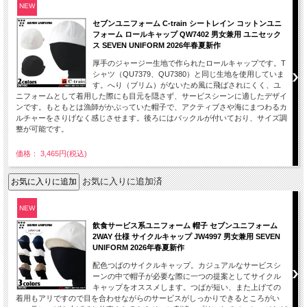
NEW
セブンユニフォーム C-train シートレイン コットンユニ
フォーム ロールキャップ QW7402 男女兼用 ユニセック
ス SEVEN UNIFORM 2026年春夏新作
厚手のジャージー生地で作られたロールキャップです。T
シャツ（QU7379、QU7380）と同じ生地を使用していま
す。へり（ブリム）がないため風に飛ばされにくく、ユ
ニフォームとして着用した際にも目元を隠さず、サービスシーンに適したデザイ
ンです。もともとは漁師がかぶっていた帽子で、アクティブさや海にまつわるカ
ルチャーをさりげなく感じさせます。後ろにはバックルが付いており、サイズ調
整が可能です。
価格： 3,465円(税込)
お気に入りに追加済
NEW
飲食サービス系ユニフォーム 帽子 セブンユニフォーム
2WAY 仕様 サイクルキャップ JW4997 男女兼用 SEVEN
UNIFORM 2026年春夏新作
配色つばのサイクルキャップ。カジュアルなサービスシ
ーンの中で帽子が必要な際に一つの提案としてサイクル
キャップをオススメします。つばが短い、また上げての
着用もアリですので目を合わせながらのサービスがしっかりできるところがい