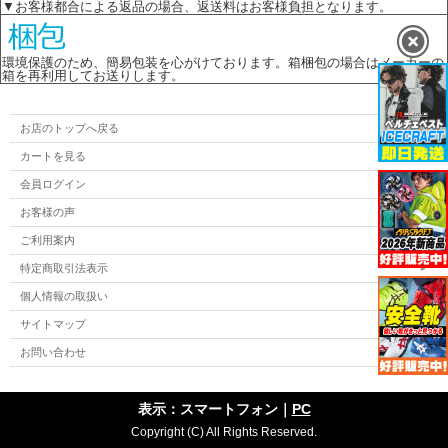
▼お客様都合による返品の場合、返送料はお客様負担となります。
環境保護のため、簡易包装を心がけております。箱梱包の場合はメーカーの
箱を再利用してお送りします。
お店のトップへ戻る
カートを見る
会員ログイン
お客様の声
ご利用案内
特定商取引法表示
個人情報の取扱い
サイトマップ
お問い合わせ
表示：スマートフォン｜
PC
Copyright (C) All Rights Reserved.