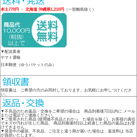
本土770円 ・ 北海道 沖縄県1,210円
（一部離島除く）
▼配送業者
ヤマト運輸
日本郵便（ゆうパケットのみ）
領収書は、ご希望の方のみ同封しております。お気軽にお申しつけくださ
い。
▼不良品のため返品・交換をご希望の場合は 商品到着後7日以内に メール
または電話でご連絡ください。
▼ご使用された商品 (使用後不良品とわかっ た場合を除く)、お客様の責任
でキズや汚れが生じた商品、 商品到着後8日以上経過した商品の返品はお受
けできません。
▼発送中の破損、不良品、ご注文と違う商が届いた場合は、返送料は 当店
が負担いたします。