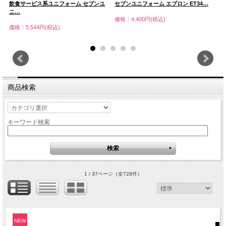
飲食サービス系ユニフォーム セブンユ
セブンユニフォーム エプロン ET34…
男
ニ…
ツ
価格：4,400円(税込)
価格：5,544円(税込)
価
商品検索
キーワード検索
1 / 37ページ
（全728件）
NEW