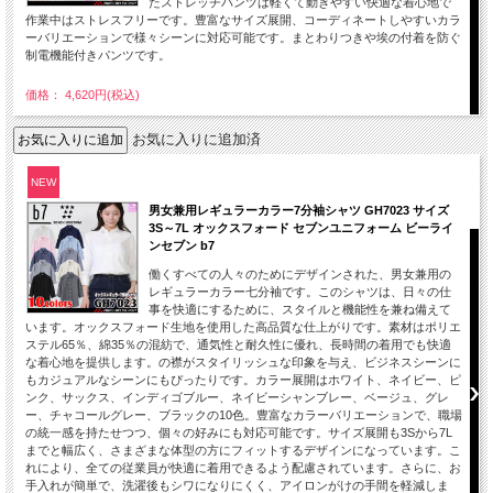
たストレッチパンツは軽くて動きやすい快適な着心地で
作業中はストレスフリーです。豊富なサイズ展開、コーディネートしやすいカラ
ーバリエーションで様々シーンに対応可能です。まとわりつきや埃の付着を防ぐ
制電機能付きパンツです。
価格： 4,620円(税込)
お気に入りに追加済
NEW
男女兼用レギュラーカラー7分袖シャツ GH7023 サイズ
3S～7L オックスフォード セブンユニフォーム ビーライ
ンセブン b7
働くすべての人々のためにデザインされた、男女兼用の
レギュラーカラー七分袖です。このシャツは、日々の仕
事を快適にするために、スタイルと機能性を兼ね備えて
います。オックスフォード生地を使用した高品質な仕上がりです。素材はポリエ
ステル65％、綿35％の混紡で、通気性と耐久性に優れ、長時間の着用でも快適
な着心地を提供します。の襟がスタイリッシュな印象を与え、ビジネスシーンに
もカジュアルなシーンにもぴったりです。カラー展開はホワイト、ネイビー、ピ
ンク、サックス、インディゴブルー、ネイビーシャンブレー、ベージュ、グレ
ー、チャコールグレー、ブラックの10色。豊富なカラーバリエーションで、職場
の統一感を持たせつつ、個々の好みにも対応可能です。サイズ展開も3Sから7L
までと幅広く、さまざまな体型の方にフィットするデザインになっています。こ
れにより、全ての従業員が快適に着用できるよう配慮されています。さらに、お
手入れが簡単で、洗濯後もシワになりにくく、アイロンがけの手間を軽減しま