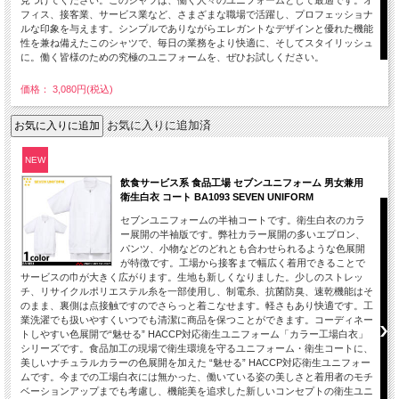
見つけてください。このシャツは、働く人々のユニフォームとして最適です。オ
フィス、接客業、サービス業など、さまざまな職場で活躍し、プロフェッショナ
ルな印象を与えます。シンプルでありながらエレガントなデザインと優れた機能
性を兼ね備えたこのシャツで、毎日の業務をより快適に、そしてスタイリッシュ
に。働く皆様のための究極のユニフォームを、ぜひお試しください。
価格： 3,080円(税込)
お気に入りに追加済
NEW
飲食サービス系 食品工場 セブンユニフォーム 男女兼用
衛生白衣 コート BA1093 SEVEN UNIFORM
セブンユニフォームの半袖コートです。衛生白衣のカラ
ー展開の半袖版です。弊社カラー展開の多いエプロン、
パンツ、小物などのどれとも合わせられるような色展開
が特徴です。工場から接客まで幅広く着用できることで
サービスの巾が大きく広がります。生地も新しくなりました。少しのストレッ
チ、リサイクルポリエステル糸を一部使用し、制電糸、抗菌防臭、速乾機能はそ
のまま、裏側は点接触ですのでさらっと着こなせます。軽さもあり快適です。工
業洗濯でも扱いやすくいつでも清潔に商品を保つことができます。コーディネー
トしやすい色展開で“魅せる” HACCP対応衛生ユニフォーム「カラー工場白衣」
シリーズです。食品加工の現場で衛生環境を守るユニフォーム・衛生コートに、
美しいナチュラルカラーの色展開を加えた “魅せる” HACCP対応衛生ユニフォー
ムです。今までの工場白衣には無かった、働いている姿の美しさと着用者のモチ
ベーションアップまでも考慮し、機能美を追求した新しいコンセプトの衛生ユニ