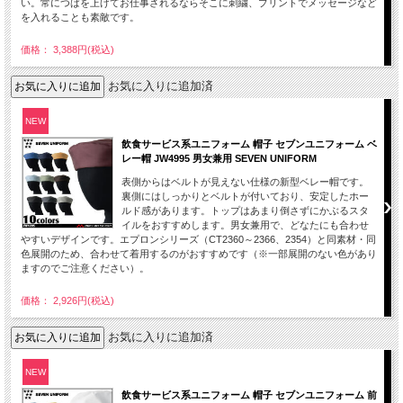
い。常につばを上げてお仕事されるならそこに刺繍、プリントでメッセージなど
を入れることも素敵です。
価格： 3,388円(税込)
お気に入りに追加済
NEW
飲食サービス系ユニフォーム 帽子 セブンユニフォーム ベ
レー帽 JW4995 男女兼用 SEVEN UNIFORM
表側からはベルトが見えない仕様の新型ベレー帽です。
裏側にはしっかりとベルトが付いており、安定したホー
ルド感があります。トップはあまり倒さずにかぶるスタ
イルをおすすめします。男女兼用で、どなたにも合わせ
やすいデザインです。エプロンシリーズ（CT2360～2366、2354）と同素材・同
色展開のため、合わせて着用するのがおすすめです（※一部展開のない色があり
ますのでご注意ください）。
価格： 2,926円(税込)
お気に入りに追加済
NEW
飲食サービス系ユニフォーム 帽子 セブンユニフォーム 前