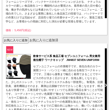
フォームシリーズです。バックヤードのモチベーションが上がる、 ナチュラル
カラーの新しい食品衛生コート 機能性のみが重視され、着用者の見た目や着心
地、働き手の気持ちなどは考慮されていなかったファクトリーユニフォーム・工
場白衣でした。さまざまな業態に進化した食品加工の現場では、バックヤードで
の作業だけでは完結せず、店頭売り場での作業やオープンキッチン、製造工場見
学など、お客様からの視線に対応した演出が必要な現場も登場しています。
価格： 5,456円(税込)
お気に入りに追加済
NEW
飲食サービス系 食品工場 セブンユニフォーム 男女兼用
衛生帽子 ワークキャップ JW4837 SEVEN UNIFORM
セブンユニフォームの作業帽子です。衛生白衣のカラー
展開コート・パンツと一緒に合わせる衛生ワークキャッ
プです。工場から接客まで幅広く着用できることでサー
ビスの巾が大きく広がります。生地も新しくなりまし
た。少しのストレッチ、リサイクルポリエステル糸を一部使用し、制電糸、抗菌
防臭、速乾機能はそのまま、裏側は点接触ですのでさらっと着こなせます、軽さ
もあり快適です。工業洗濯でも扱いやすくいつでも清潔に商品を保つことが可能
です。 コーディネートしやすい色展開で“魅せる” HACCP対応衛生ユニフォーム
「カラー工場白衣」シリーズです。食品加工の現場で衛生環境を守るユニフォー
ム・衛生コートに、美しいナチュラルカラーの色展開を加えた “魅せる” HACCP
対応衛生ユニフォームです。今までの工場白衣には無かった、働いている姿の美
しさと着用者のモチベーションアップまでも考慮し、機能美を追求した新しいコ