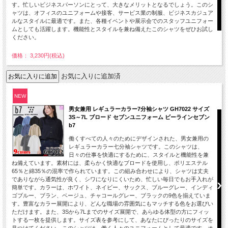
す。忙しいビジネスパーソンにとって、大きなメリットとなるでしょう。このシ
ャツは、オフィスのユニフォームや接客、サービス業の制服、ビジネスカジュア
ルなスタイルに最適です。また、各種イベントや展示会でのスタッフユニフォー
ムとしても活躍します。機能性とスタイルを兼ね備えたこのシャツをぜひお試し
ください。
価格： 3,230円(税込)
お気に入りに追加済
NEW
男女兼用 レギュラーカラー7分袖シャツ GH7022 サイズ
3S～7L ブロード セブンユニフォーム ビーラインセブン
b7
働くすべての人々のためにデザインされた、男女兼用の
レギュラーカラー七分袖シャツです。このシャツは、
日々の仕事を快適にするために、スタイルと機能性を兼
ね備えています。素材には、柔らかく快適なブロードを使用し、ポリエステル
65％と綿35％の混率で作られています。この組み合わせにより、シャツは丈夫
でありながら通気性が良く、シワになりにくいため、忙しい毎日でもお手入れが
簡単です。カラーは、ホワイト、ネイビー、サックス、ブルーグレー、インディ
ゴブルー、ブラン、ベージュ、チャコールグレー、ブラックの9色を揃えていま
す。豊富なカラー展開により、どんな職場の雰囲気にもマッチする色をお選びい
ただけます。また、3Sから7Lまでのサイズ展開で、あらゆる体型の方にフィッ
トする一枚を提供します。サイズ表を参考にして、あなたにぴったりのサイズを