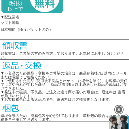
▼配送業者
ヤマト運輸
日本郵便（ゆうパケットのみ）
領収書は、ご希望の方のみ同封しております。お気軽にお申しつけくださ
い。
▼不良品のため返品・交換をご希望の場合は 商品到着後7日以内に メール
または電話でご連絡ください。
▼ご使用された商品 (使用後不良品とわかっ た場合を除く)、お客様の責任
でキズや汚れが生じた商品、 商品到着後8日以上経過した商品の返品はお受
けできません。
▼発送中の破損、不良品、ご注文と違う商が届いた場合は、返送料は 当店
が負担いたします。
▼お客様都合による返品の場合、返送料はお客様負担となります。
環境保護のため、簡易包装を心がけております。箱梱包の場合はメーカーの
箱を再利用してお送りします。