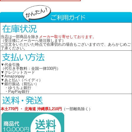
当店は一部商品を除き
メーカー取り寄せしております。
（受注後にメーカーへ発注致します）
ご注文をいただいた時点で在庫切れの場合もございますので、あらかじめご
了承ください。
▼代金引換
（代引き手数料：全国一律330円）
▼クレジットカード
▼Amazonpay
▼あと払い（ペイディ）
▼銀行振込（前払い）
・ゆうちょ銀行
・PayPay銀行
本土770円 ・ 北海道 沖縄県1,210円
（一部離島除く）