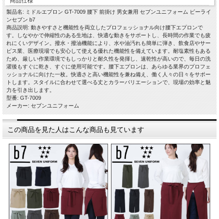
商品仕様
製品名: ミドルエプロン GT-7009 腰下 前掛け 男女兼用 セブンユニフォーム ビーライ
ンセブン b7
商品説明: 動きやすさと機能性を両立したプロフェッショナル向け腰下エプロンで
す。しなやかで伸縮性のある生地は、快適な動きをサポートし、長時間の作業でも疲
れにくいデザイン。撥水・撥油機能により、水や油汚れも簡単に弾き、飲食店やサー
ビス業、医療現場でも安心して使える優れた機能性を備えています。耐塩素性もある
ため、厳しい作業環境でもしっかりと耐久性を発揮し、速乾性が高いので、毎日の洗
濯後もすぐに乾き、すぐに使用可能です。腰下エプロンは、あらゆる業界のプロフェ
ッショナルに向けた一枚。快適さと高い機能性を兼ね備え、働く人々の日々をサポー
トします。スタイルに合わせて選べる丈とカラーバリエーションで、現場の効率と魅
力を引き出します。
型番: GT-7009
メーカー: セブンユニフォーム
この商品を見た人はこんな商品も見ています