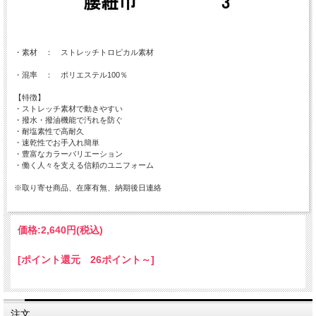
・素材 ： ストレッチトロピカル素材
・混率 ： ポリエステル100％
【特徴】
・ストレッチ素材で動きやすい
・撥水・撥油機能で汚れを防ぐ
・耐塩素性で高耐久
・速乾性でお手入れ簡単
・豊富なカラーバリエーション
・働く人々を支える信頼のユニフォーム
※取り寄せ商品、在庫有無、納期後日連絡
価格:
2,640円
(税込)
[ポイント還元 26ポイント～]
注文