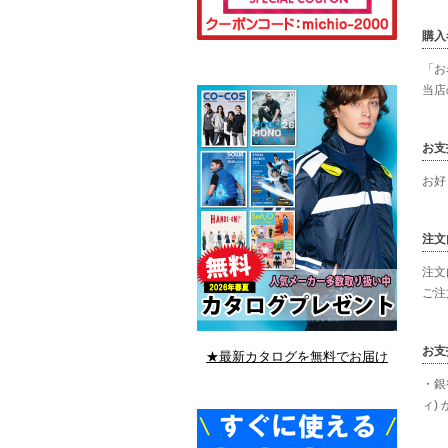
購入
「お
当店
お支
お好
注文
注文
ご注
お支
★最新カタログを無料でお届け
・銀
ィ)