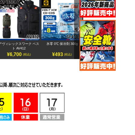
Next
アヴィレックスワーク ベス
氷零 0℃ 保冷剤 300g
アヴィレックスワーク 半袖
ペ
ト AV412
ブルゾン AV413
¥6,700
¥493
¥7,500
(税込)
(税込)
(税込)