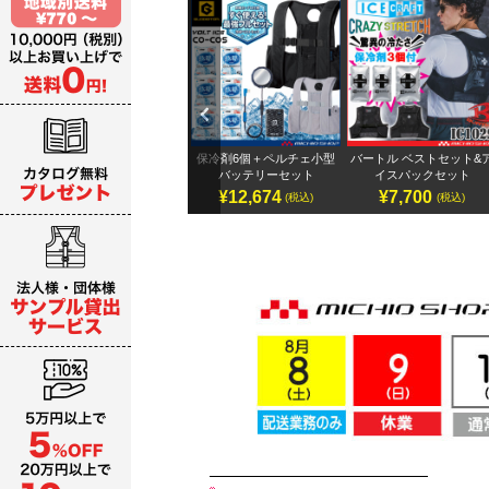
Previ
ous
テリ
アイズフロンティア 32Vバ
保冷剤6個＋ペルチェ小型
バートル ベストセット&
ッテリーセット
バッテリーセット
イスパックセット
¥19,987～
¥12,674
¥7,700
)
(税込)
(税込)
(税込)