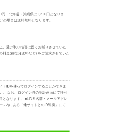
円・北海道・沖縄県は1,210円となりま
い上げの場合は送料無料となります。
止、受け取り拒否は固くお断りさせていた
料金(往復分送料など) をご請求させていた
サイトIDを使ってログインすることができま
い。 なお、ログイン時の認証画面にて許可
なります。 ■LINE 名前・メールアドレ
ページ内にある「他サイトとのID連携」にて