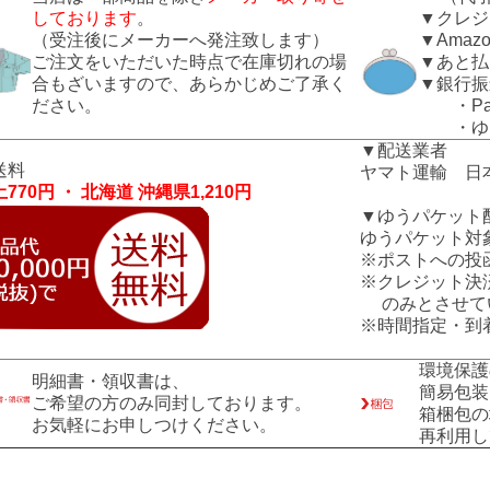
しております
。
▼クレジ
（受注後にメーカーへ発注致します）
▼Amazo
ご注文をいただいた時点で在庫切れの場
▼あと払
合もざいますので、あらかじめご了承く
▼銀行振
ださい。
・Pay
・ゆう
▼配送業者
送料
ヤマト運輸 日
770円 ・ 北海道 沖縄県1,210円
▼ゆうパケット
ゆうパケット対
※ポストへの投
※クレジット決
のみとさせて
※時間指定・到
環境保護
明細書・領収書は、
簡易包装
ご希望の方のみ同封しております。
箱梱包の
お気軽にお申しつけください。
再利用し