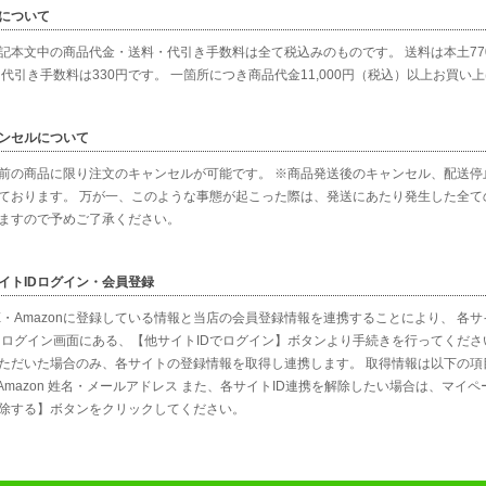
について
記本文中の商品代金・送料・代引き手数料は全て税込みのものです。 送料は本土770
 代引き手数料は330円です。 一箇所につき商品代金11,000円（税込）以上お買
ンセルについて
前の商品に限り注文のキャンセルが可能です。 ※商品発送後のキャンセル、配送停
ております。 万が一、このような事態が起こった際は、発送にあたり発生した全ての
ますので予めご了承ください。
イトIDログイン・会員登録
NE・Amazonに登録している情報と当店の会員登録情報を連携することにより、 各
 ログイン画面にある、【他サイトIDでログイン】ボタンより手続きを行ってくださ
ただいた場合のみ、各サイトの登録情報を取得し連携します。 取得情報は以下の項目と
■Amazon 姓名・メールアドレス また、各サイトID連携を解除したい場合は、マイ
除する】ボタンをクリックしてください。