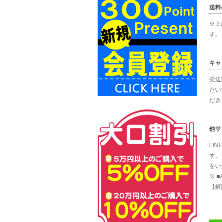
送料
※上
す。
キャ
発送
だい
だき
他サ
LI
す。
をい
ス 
【解