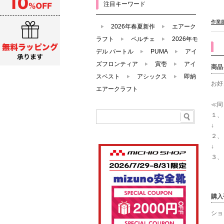
注目キーワード
作業
2026年春夏新作
エアーク
ラフト
ペルチェ
2026年モ
デル バートル
PUMA
アイ
ズフロンティア
寅壱
アイ
商品
スベスト
アシックス
即納
お好
エアークラフト
≪同
１、
↓
２、
↓
３、
再び
購入
ショ