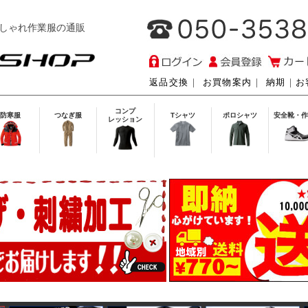
しゃれ作業服の通販
返品交換
｜
お買物案内
｜
納期
｜
お
コンプ
防寒服
つなぎ服
Tシャツ
ポロシャツ
安全靴・作
レッション