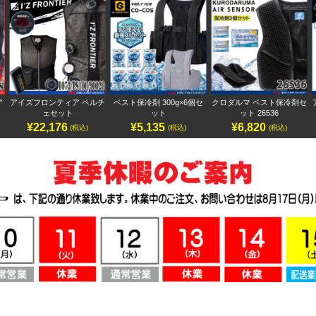
ア
アイズフロンティア ペルチ
ベスト保冷剤 300g×6個セ
クロダルマ ベスト保冷剤セ
ェセット
ット
ット 26536
¥22,176
¥5,135
¥6,820
(税込)
(税込)
(税込)