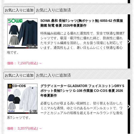
お気に入りに追加済
SOWA 桑和 長袖Tシャツ(胸ポケット無) 6055-62 作業服
難燃 制電 春夏 2026年春夏新作
特殊編み組織による優れた通気性で、安全で快適な難燃T
シャツです。吸湿・吸汗性に優れた綿と、防炎性に優れ
たモダクリル繊維を混紡し、火を扱う現場にも対応して
います。通気性もよく、暑い日もムレにくく快適な着心
地です。
価格： 7,150円(税込)
～
お気に入りに追加済
グラディエーター GLADIATOR フェイスコットンDRY 5
ポケット長袖Tシャツ G-108 作業服 CO-COS 春夏 2026
年春夏新作
必要なものが収まる高い収納性と、切り替えを活かした
ミニマルな表情。ゆとりのあるルーズシルエットで、ワ
ークとカジュアルの垣根を超えるオールラウンドな進化
系Tシャツです。
価格： 3,207円(税込)
～