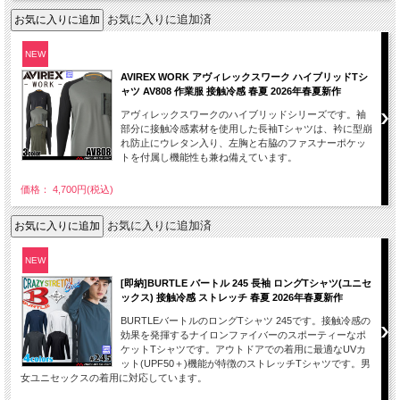
お気に入りに追加済
NEW
AVIREX WORK アヴィレックスワーク ハイブリッドTシ
ャツ AV808 作業服 接触冷感 春夏 2026年春夏新作
アヴィレックスワークのハイブリッドシリーズです。袖
部分に接触冷感素材を使用した長袖Tシャツは、衿に型崩
れ防止にウレタン入り、左胸と右脇のファスナーポケッ
トを付属し機能性も兼ね備えています。
価格： 4,700円(税込)
お気に入りに追加済
NEW
[即納]BURTLE バートル 245 長袖 ロングTシャツ(ユニセ
ックス) 接触冷感 ストレッチ 春夏 2026年春夏新作
BURTLEバートルのロングTシャツ 245です。接触冷感の
効果を発揮するナイロンファイバーのスポーティーなポ
ケットTシャツです。アウトドアでの着用に最適なUVカ
ット(UPF50＋)機能が特徴のストレッチTシャツです。男
女ユニセックスの着用に対応しています。