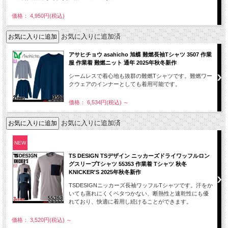
価格： 4,950円(税込)
お気に入りに追加済
アサヒチョウ asahicho 旭蝶 難燃長袖Tシャツ 3507 作業
服 作業着 難燃ニット 通年 2025年秋冬新作
シームレスで着心地も抜群の難燃Tシャツです。難燃ワー
クウェアのインナーとしても着用可能です。
価格： 6,534円(税込)
～
お気に入りに追加済
NEW
TS DESIGN TSデザイン ニッカーズドライワッフルロン
グスリーブTシャツ 55353 作業着 Tシャツ 秋冬
KNICKER'S 2025年秋冬新作
TSDESIGNニッカーズ長袖ワッフルTシャツです。汗をか
いても蒸れにくくベタつかない、断熱性と速乾性にも優
れており、快適に着用し続けることができます。
価格： 3,520円(税込)
～