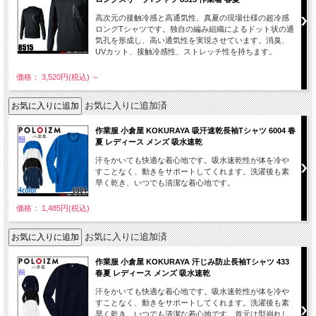
高次元の接触冷感と高通気性、真夏の現場仕様の超冷感
ロングTシャツです。独自の編み組織によるドット状の通
気孔を形成し、高い通気性を実現させています。消臭、
UVカット、接触冷感性、ストレッチ性を持ちます。
価格： 3,520円(税込)
～
お気に入りに追加済
作業服 小倉屋 KOKURAYA 吸汗速乾長袖Tシャツ 6004 春
夏 レディース メンズ 吸水速乾
汗をかいても快適な着心地です。吸水速乾性が体を冷や
すことなく、動きをサポートしてくれます。洗濯後も素
早く乾き、いつでも清潔な着心地です。
価格： 1,485円(税込)
お気に入りに追加済
作業服 小倉屋 KOKURAYA 汗じみ防止長袖Tシャツ 433
春夏 レディース メンズ 吸水速乾
汗をかいても快適な着心地です。吸水速乾性が体を冷や
すことなく、動きをサポートしてくれます。洗濯後も素
早く乾き、いつでも清潔な着心地です。首元は型崩れし