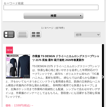
キーワード検索
1 / 4ページ
（全76件）
NEW
作業服 TS DESIGN ドライハニカムロングスリーブTシャ
ツ 2175 長袖 通年 吸汗速乾 2026年春夏新作
TS DESIGN 2175 ドライハニカムロングスリーブTシャツ
は、快適な着心地と使いやすさを追求した年間対応のワ
ークTシャツです。綿70％・ポリエステル30％の「T/C裏
ハニカム」素材を採用し、綿ならではの柔らかな肌触り
と、汗をかいてもベタつきにくいドライな着用感を両立。肌側の立体的なハニカ
ム構造が衣服内の不快な蒸れを軽減し、長時間の着用でも快適さをキープしま
す。左胸ポケット付きで作業時の収納性にも配慮。シンプルで合わせやすいデザ
インは、作業服のインナーとしてはもちろん、普段使いにも活躍する万能な長袖
Tシャツです。
価格： 2,530円(税込)
～