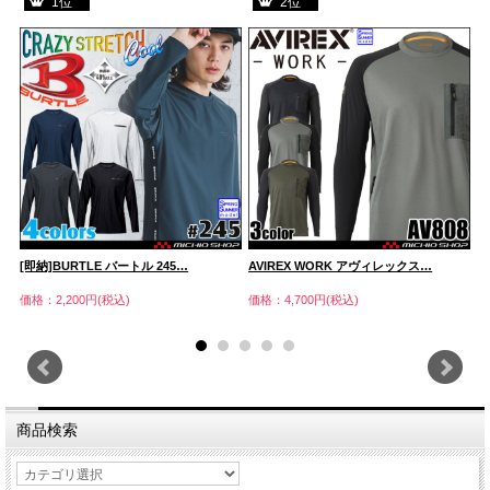
1位
2位
[即納]BURTLE バートル 245…
AVIREX WORK アヴィレックス…
[
価格：2,200円(税込)
価格：4,700円(税込)
価
商品検索