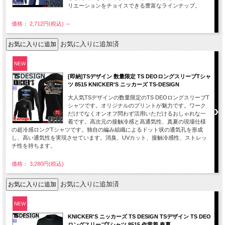
リエーションをチョイスできる豊富なラインナップ。
価格： 2,712円(税込)
～
お気に入りに追加済
NEW
[即納]TSデザイン 数量限定 TS DEOロングスリーブTシャ
ツ 8515 KNICKER'S ニッカーズ TS-DESIGN
大人気TSデザインの数量限定のTS DEOロングスリーブT
シャツです。オリジナルのプリントが魅力です。ワーク
だけでなくオンオフ問わず活用いただけるおしゃれな一
着です。高次元の接触冷感と高通気性、真夏の現場仕様
の超冷感ロングTシャツです。独自の編み組織によるドット状の通気孔を形成
し、高い通気性を実現させています。消臭、UVカット、接触冷感性、ストレッ
チ性を持ちます。
価格： 3,280円(税込)
お気に入りに追加済
NEW
KNICKER'S ニッカーズ TS DESIGN TSデザイン TS DEO
ロングスリーブTシャツ 8515 作業着 春夏