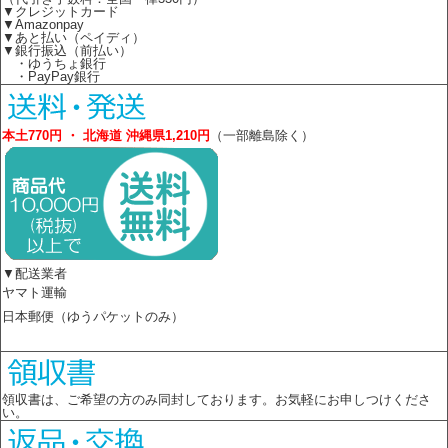
▼クレジットカード
▼Amazonpay
▼あと払い（ペイディ）
▼銀行振込（前払い）
・ゆうちょ銀行
・PayPay銀行
本土770円 ・ 北海道 沖縄県1,210円
（一部離島除く）
▼配送業者
ヤマト運輸
日本郵便（ゆうパケットのみ）
領収書は、ご希望の方のみ同封しております。お気軽にお申しつけくださ
い。