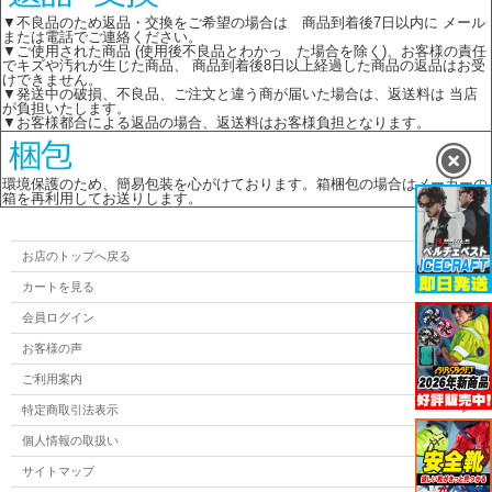
▼不良品のため返品・交換をご希望の場合は 商品到着後7日以内に メール
または電話でご連絡ください。
▼ご使用された商品 (使用後不良品とわかっ た場合を除く)、お客様の責任
でキズや汚れが生じた商品、 商品到着後8日以上経過した商品の返品はお受
けできません。
▼発送中の破損、不良品、ご注文と違う商が届いた場合は、返送料は 当店
が負担いたします。
▼お客様都合による返品の場合、返送料はお客様負担となります。
環境保護のため、簡易包装を心がけております。箱梱包の場合はメーカーの
箱を再利用してお送りします。
お店のトップへ戻る
カートを見る
会員ログイン
お客様の声
ご利用案内
特定商取引法表示
個人情報の取扱い
サイトマップ