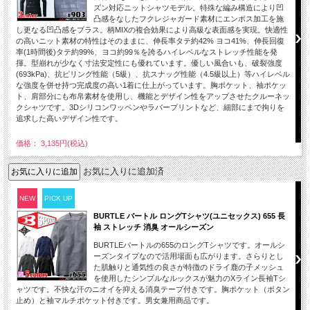
ズン対応ニットシャツモデル。特殊な編み構造により凹
凸感をなしたフクレジャガード素材にエンボス加工を施
し更なる凹凸感をプラス。柄MIXの複合効果により高級な表面感を実現。快適性
の高いニット素材の特性はそのままに、伸長率タテ約42% ヨコ41%、伸長回復
率(1時間後)タテ約99%、ヨコ約99％を誇るハイレベルなストレッチ性能を発
揮。型崩れが少なく寸法安定性にも優れています。優しい風合いも、破裂強度
(693kPa)、抗ピリング性能（5級）、抗スナッグ性能（4.5級以上）等ハイレベル
な強度を併せ持つ完成度の高い1着に仕上がっています。胸ポケット、袖ポケッ
ト、肩部分にも布帛素材を使用し、機能とデザイン性をアップさせたクルーネッ
クシャツです。3Dシリコンワッペンやラバープリントなど、細部にまで拘りを
追求した高いデザイン性です。
価格： 3,135円(税込)
お気に入りに追加済
NEW
PICK UP
BURTLE バートル ロングTシャツ(ユニセックス) 655 長
袖 ストレッチ 消臭 オールシーズン
BURTLEバートルの655のロングTシャツです。オールシ
ーズンタイプなので活用場面も広がります。さらりとし
た肌触りと通気性の良さが特徴のドライ鹿の子メッシュ
を使用したシンプルなルックスが魅力のXライン長袖Tシ
ャツです。不快な汗のニオイを抑える消臭テープ付きです。胸ポケット（ボタン
止め）と袖マルチポケット付きです。男女兼用商品です。