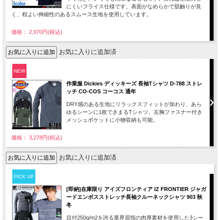
にくいフライス仕様です。表面がなめらかで肌触りが良
く、程よい伸縮性のあるスムース生地を使用しています。
価格： 2,970円(税込)
お気に入りに追加済
NEW
作業服 Dickies ディッキーズ 長袖Tシャツ D-788 ストレ
ッチ CO-COS コーコス 通年
DRY感のある生地にリラックスフィットが加わり、あら
ゆるシーンに1枚できまるTシャツ。左胸ファスナー付き
メッシュポケットに小物収納も可能。
価格： 3,278円(税込)
お気に入りに追加済
PICK UP
[即納]在庫限り アイズフロンティア IZ FRONTIER ジャガ
ードエンボスストレッチ長袖クルーネックシャツ 903 秋
冬
目付250g/m2を誇る業界屈指の肉厚素材を使用した3シー