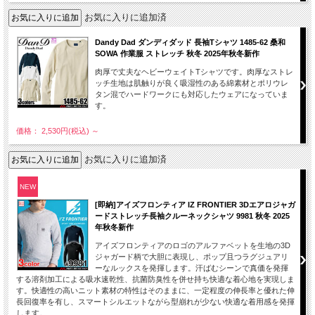
お気に入りに追加済
Dandy Dad ダンディダッド 長袖Tシャツ 1485-62 桑和
SOWA 作業服 ストレッチ 秋冬 2025年秋冬新作
肉厚で丈夫なヘビーウェイトTシャツです。肉厚なストレ
ッチ生地は肌触りが良く吸湿性のある綿素材とポリウレ
タン混でハードワークにも対応したウェアになっていま
す。
価格： 2,530円(税込)
～
お気に入りに追加済
NEW
[即納]アイズフロンティア IZ FRONTIER 3Dエアロジャガ
ードストレッチ長袖クルーネックシャツ 9981 秋冬 2025
年秋冬新作
アイズフロンティアのロゴのアルファベットを生地の3D
ジャガード柄で大胆に表現し、ポップ且つラグジュアリ
ーなルックスを発揮します。汗ばむシーンで真価を発揮
する溶剤加工による吸水速乾性、抗菌防臭性を併せ持ち快適な着心地を実現しま
す。快適性の高いニット素材の特性はそのままに、一定程度の伸長率と優れた伸
長回復率を有し、スマートシルエットながら型崩れが少ない快適な着用感を発揮
します。