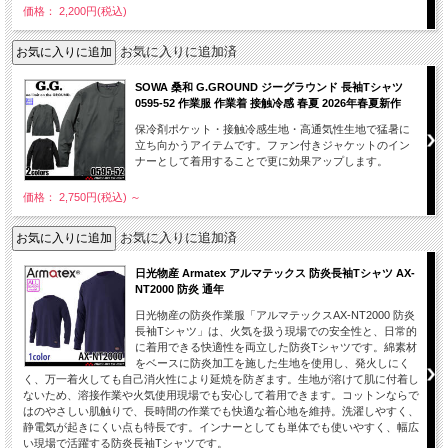
価格： 2,200円(税込)
お気に入りに追加済
SOWA 桑和 G.GROUND ジーグラウンド 長袖Tシャツ
0595-52 作業服 作業着 接触冷感 春夏 2026年春夏新作
保冷剤ポケット・接触冷感生地・高通気性生地で猛暑に
立ち向かうアイテムです。ファン付きジャケットのイン
ナーとして着用することで更に効果アップします。
価格： 2,750円(税込)
～
お気に入りに追加済
日光物産 Armatex アルマテックス 防炎長袖Tシャツ AX-
NT2000 防炎 通年
日光物産の防炎作業服「アルマテックスAX-NT2000 防炎
長袖Tシャツ」は、火気を扱う現場での安全性と、日常的
に着用できる快適性を両立した防炎Tシャツです。綿素材
をベースに防炎加工を施した生地を使用し、発火しにく
く、万一着火しても自己消火性により延焼を防ぎます。生地が溶けて肌に付着し
ないため、溶接作業や火気使用現場でも安心して着用できます。コットンならで
はのやさしい肌触りで、長時間の作業でも快適な着心地を維持。洗濯しやすく、
静電気が起きにくい点も特長です。インナーとしても単体でも使いやすく、幅広
い現場で活躍する防炎長袖Tシャツです。