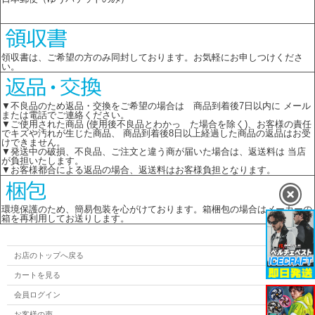
領収書は、ご希望の方のみ同封しております。お気軽にお申しつけくださ
い。
▼不良品のため返品・交換をご希望の場合は 商品到着後7日以内に メール
または電話でご連絡ください。
▼ご使用された商品 (使用後不良品とわかっ た場合を除く)、お客様の責任
でキズや汚れが生じた商品、 商品到着後8日以上経過した商品の返品はお受
けできません。
▼発送中の破損、不良品、ご注文と違う商が届いた場合は、返送料は 当店
が負担いたします。
▼お客様都合による返品の場合、返送料はお客様負担となります。
環境保護のため、簡易包装を心がけております。箱梱包の場合はメーカーの
箱を再利用してお送りします。
お店のトップへ戻る
カートを見る
会員ログイン
お客様の声