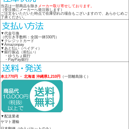
当店は一部商品を除き
メーカー取り寄せしております。
（受注後にメーカーへ発注致します）
ご注文をいただいた時点で在庫切れの場合もございますので、あらかじめご
了承ください。
▼代金引換
（代引き手数料：全国一律330円）
▼クレジットカード
▼Amazonpay
▼あと払い（ペイディ）
▼銀行振込（前払い）
・ゆうちょ銀行
・PayPay銀行
本土770円 ・ 北海道 沖縄県1,210円
（一部離島除く）
▼配送業者
ヤマト運輸
日本郵便（ゆうパケットのみ）