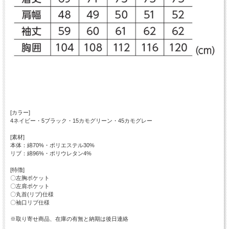
[カラー]
4ネイビー・5ブラック・15カモグリーン・45カモグレー
[素材]
本体：綿70%・ポリエステル30%
リブ：綿96%・ポリウレタン4%
[特徴]
〇左胸ポケット
〇左肩ポケット
〇丸首(リブ)仕様
〇袖口リブ仕様
※取り寄せ商品、在庫の有無と納期は後日連絡