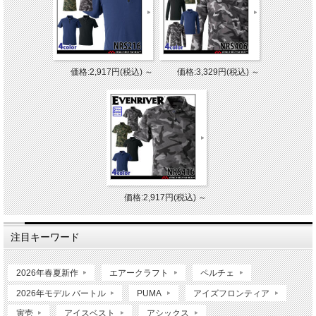
価格:2,917円(税込)
～
価格:3,329円(税込)
～
価格:2,917円(税込)
～
注目キーワード
2026年春夏新作
エアークラフト
ペルチェ
2026年モデル バートル
PUMA
アイズフロンティア
寅壱
アイスベスト
アシックス