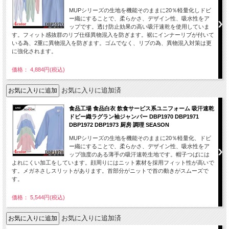
MUPシリーズの生地を機能そのままに20％軽量化しドビ
ー織にすることで、柔らかさ、デザイン性、吸水性をア
ップです。透け防止効果の高い吸汗速乾を使用していま
す。フィット感抜群のリブ仕様異物混入を防ぎます。裾にインナーリブが付いて
いる為、2重に異物混入を防ぎます。ゴムでなく、リブの為、異物混入対策は更
に強化されます。
価格： 4,884円(税込)
お気に入りに追加済
食品工場 食品白衣 飲食サービス系ユニフォーム 吸汗速乾
ドビー織ラグラン袖ジャンパー DBP1970 DBP1971
DBP1972 DBP1973 厨房 調理 SEASON
MUPシリーズの生地を機能そのままに20％軽量化、ドビ
ー織にすることで、柔らかさ、デザイン性、吸水性をア
ップ強度のある薄手の吸汗速乾生地です。帽子つばには
よれにくい加工をしています。顔周りにはニット素材を採用フィット性が高いで
す。メガネさしスリットがあります。首部分がニットで首の動きがスムーズで
す。
価格： 5,544円(税込)
お気に入りに追加済