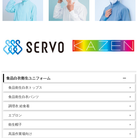
食品白衣衛生ユニフォ―ム
食品衛生白衣トップス
食品衛生白衣パンツ
調理衣 給食着
エプロン
衛生帽子
高温作業場向け