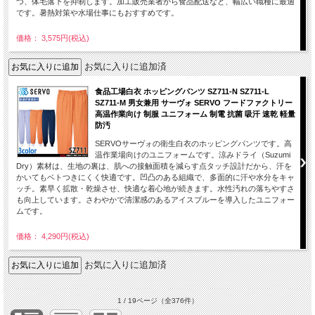
つ、体毛落下を抑制します。加工販売業者から食品配送など、幅広い職種に最適
です。暑熱対策や水場仕事にもおすすめです。
価格： 3,575円(税込)
お気に入りに追加済
食品工場白衣 ホッピングパンツ SZ711-N SZ711-L
SZ711-M 男女兼用 サーヴォ SERVO フードファクトリー
高温作業向け 制服 ユニフォーム 制電 抗菌 吸汗 速乾 軽量
防汚
SERVOサーヴォの衛生白衣のホッピングパンツです。高
温作業場向けのユニフォームです。涼みドライ（Suzumi
Dry）素材は、生地の裏は、肌への接触面積を減らす点タッチ設計だから、汗を
かいてもベトつきにくく快適です。凹凸のある組織で、多面的に汗や水分をキャ
ッチ。素早く拡散・乾燥させ、快適な着心地が続きます。水性汚れの落ちやすさ
も向上しています。さわやかで清潔感のあるアイスブルーを導入したユニフォー
ムです。
価格： 4,290円(税込)
お気に入りに追加済
1 / 19ページ
（全376件）