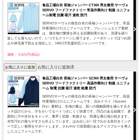
食品工場白衣 長袖ジャンパー CT360 男女兼用 サーヴォ
SERVO フードファクトリー 常温作業向け 制服 ユニフォ
ーム制電 抗菌 吸汗 速乾 防汚
SERVOサーヴォの衛生白衣の長袖ジャンパーです。常温
作業場向けのユニフォームです。フレッシュエリア素材
は、微生物の繁殖を抑える抗菌効果があり、洗濯を繰り
返しても落ちないので、いつでもクリーンに保てます。ノーポケットでほつれ防
止や体毛落下防止を強化した、HACCP支援対応ジャンパーです。
価格： 5,621円(税込)
お気に入りに追加済
食品工場白衣 長袖ジャンパー SZ360 男女兼用 サーヴォ
SERVO フードファクトリー 高温作業向け 制服 ユニフォ
ーム 制電 抗菌 吸汗 速乾 軽量 防汚
SERVOサーヴォの衛生白衣の長袖ジャンパーです。高温
作業場向けのユニフォームです。涼みドライ（Suzumi
Dry）素材は、生地の裏は、肌への接触面積を減らす点タ
ッチ設計だから、汗をかいてもベトつきにくく快適です。凹凸のある組織で、多
面的に汗や水分をキャッチ。素早く拡散・乾燥させ、快適な着心地が続きます。
水性汚れの落ちやすさも向上しています。はみ出しが一目でわかる色付きインナ
ーで正しい着用をサポートします。さわやかで清潔感のあるアイスブルーを導入
したユニフォームです。