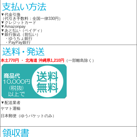
▼代金引換
（代引き手数料：全国一律330円）
▼クレジットカード
▼Amazonpay
▼あと払い（ペイディ）
▼銀行振込（前払い）
・ゆうちょ銀行
・PayPay銀行
本土770円 ・ 北海道 沖縄県1,210円
（一部離島除く）
▼配送業者
ヤマト運輸
日本郵便（ゆうパケットのみ）