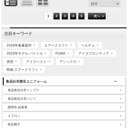
1
2
3
4
5
次へ
注目キーワード
2026年春夏新作
エアークラフト
ペルチェ
2026年モデル バートル
PUMA
アイズフロンティア
寅壱
アイスベスト
アシックス
即納 エアークラフト
食品白衣衛生ユニフォ―ム
食品衛生白衣トップス
食品衛生白衣パンツ
調理衣 給食着
エプロン
衛生帽子