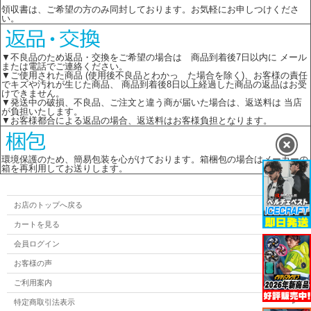
領収書は、ご希望の方のみ同封しております。お気軽にお申しつけくださ
い。
▼不良品のため返品・交換をご希望の場合は 商品到着後7日以内に メール
または電話でご連絡ください。
▼ご使用された商品 (使用後不良品とわかっ た場合を除く)、お客様の責任
でキズや汚れが生じた商品、 商品到着後8日以上経過した商品の返品はお受
けできません。
▼発送中の破損、不良品、ご注文と違う商が届いた場合は、返送料は 当店
が負担いたします。
▼お客様都合による返品の場合、返送料はお客様負担となります。
環境保護のため、簡易包装を心がけております。箱梱包の場合はメーカーの
箱を再利用してお送りします。
お店のトップへ戻る
カートを見る
会員ログイン
お客様の声
ご利用案内
特定商取引法表示