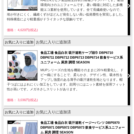
KAZENカゼン食品衛生白衣の長袖ジャンパーです。暑熱
環境向けのユニフォームです。暑い職場に対応した多機
能エコ素材を使用しています。全て長繊維使いなので、
埃が付きにくく、繊維くずがほどんど発生しない高い低発塵性を実現しました。
特殊構造により軽量感がドライタッチな肌触りです。
価格： 4,620円(税込)
お気に入りに追加済
食品工場 食品白衣 吸汗速乾ケープ頭巾 DBP6710
DBP6711 DBP6712 DBP6713 DBP6714 飲食サービス系
ユニフォーム 厨房 調理 SEASON
MUPシリーズの生地を機能そのままに20％軽量化し、ド
ビー織にすることで、柔らかさ、デザイン性、吸水性を
アップし強度のある薄手の吸汗速乾生地となります。帽
子つばにはよれにくい加工をしています。顔周りにはニット素材を採用フィット
性が高いです。メガネさしスリットがあります。
価格： 3,036円(税込)
お気に入りに追加済
食品工場 食品白衣 吸汗速乾イージーパンツ DBP5970
DBP5971 DBP5972 DBP5973 飲食サービス系ユニフォー
ム 厨房 調理 SEASON