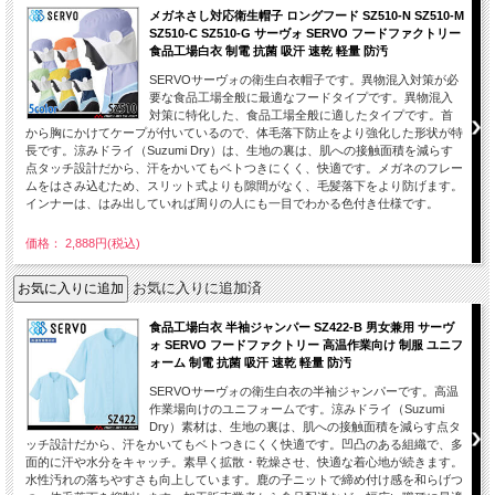
メガネさし対応衛生帽子 ロングフード SZ510-N SZ510-M
SZ510-C SZ510-G サーヴォ SERVO フードファクトリー
食品工場白衣 制電 抗菌 吸汗 速乾 軽量 防汚
SERVOサーヴォの衛生白衣帽子です。異物混入対策が必
要な食品工場全般に最適なフードタイプです。異物混入
対策に特化した、食品工場全般に適したタイプです。首
から胸にかけてケープが付いているので、体毛落下防止をより強化した形状が特
長です。涼みドライ（Suzumi Dry）は、生地の裏は、肌への接触面積を減らす
点タッチ設計だから、汗をかいてもベトつきにくく、快適です。メガネのフレー
ムをはさみ込むため、スリット式よりも隙間がなく、毛髪落下をより防げます。
インナーは、はみ出していれば周りの人にも一目でわかる色付き仕様です。
価格： 2,888円(税込)
お気に入りに追加済
食品工場白衣 半袖ジャンパー SZ422-B 男女兼用 サーヴ
ォ SERVO フードファクトリー 高温作業向け 制服 ユニフ
ォーム 制電 抗菌 吸汗 速乾 軽量 防汚
SERVOサーヴォの衛生白衣の半袖ジャンパーです。高温
作業場向けのユニフォームです。涼みドライ（Suzumi
Dry）素材は、生地の裏は、肌への接触面積を減らす点タ
ッチ設計だから、汗をかいてもベトつきにくく快適です。凹凸のある組織で、多
面的に汗や水分をキャッチ。素早く拡散・乾燥させ、快適な着心地が続きます。
水性汚れの落ちやすさも向上しています。鹿の子ニットで締め付け感を和らげつ