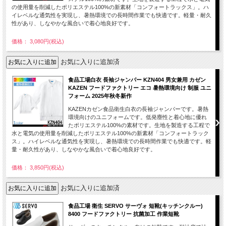
の使用量を削減したポリエステル100%の新素材「コンフォートラックス」。ハ
イレベルな通気性を実現し、暑熱環境での長時間作業でも快適です。軽量・耐久
性があり、しなやかな風合いで着心地良好です。
価格： 3,080円(税込)
お気に入りに追加済
食品工場白衣 長袖ジャンパー KZN404 男女兼用 カゼン
KAZEN フードファクトリー エコ 暑熱環境向け 制服 ユニ
フォーム 2025年秋冬新作
KAZENカゼン食品衛生白衣の長袖ジャンパーです。暑熱
環境向けのユニフォームです。低発塵性と着心地に優れ
たポリエステル100%の素材です。生地を製造する工程で
水と電気の使用量を削減したポリエステル100%の新素材「コンフォートラック
ス」。ハイレベルな通気性を実現し、暑熱環境での長時間作業でも快適です。軽
量・耐久性があり、しなやかな風合いで着心地良好です。
価格： 3,850円(税込)
お気に入りに追加済
食品工場 衛生 SERVO サーヴォ 短靴(キッチンクルー)
8400 フードファクトリー 抗菌加工 作業短靴