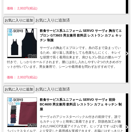
価格： 2,002円(税込)
お気に入りに追加済
飲食サービス系ユニフォーム SERVO サーヴォ 胸当てエ
プロン GT3603 男女兼用 飲料店 レストラン カフェ キッ
チン 制服
サーヴォの胸あてエプロンです。糸の芯まで染まってい
るため、繰り返し洗濯をしても色落ちしにくく、キレイ
な状態で長く着用出来ます。肩ひもズレ防止の腰ループ
付きで、しっかりホールドされます。腰には出し入れしやすい2つの大きめポケ
ットが付いています。男女兼用で、シーンや着用者を問わずおすすめです。
価格： 2,002円(税込)
お気に入りに追加済
飲食サービス系ユニフォーム SERVO サーヴォ 前掛
BC4600 男女兼用 飲料店 レストラン カフェ キッチン 制
服
サーヴォのアジャスターバックル付きの前掛です。誰で
もカチッとサッと簡単に装着できます。防脱色加工が施
されたHACCP支援アイテムです。ヒップまですっぽり覆
うバックスタイルで、より安定した着用感を実感できます。右脇にはすっきりと