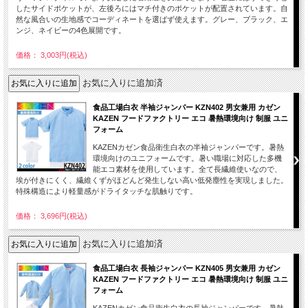
したサイドポケットが、左後ろにはマチ付きのポケットが配置されています。自
然な風合いの生地感でコーディネートを選ばず使えます。グレー、ブラック、エ
ンジ、ネイビーの4色展開です。
価格： 3,003円(税込)
お気に入りに追加済
食品工場白衣 半袖ジャンパー KZN402 男女兼用 カゼン
KAZEN フードファクトリー エコ 暑熱環境向け 制服 ユニ
フォーム
KAZENカゼン食品衛生白衣の半袖ジャンパーです。暑熱
環境向けのユニフォームです。暑い職場に対応した多機
能エコ素材を使用しています。全て長繊維使いなので、
埃が付きにくく、繊維くずがほどんど発生しない高い低発塵性を実現しました。
特殊構造により軽量感がドライタッチな肌触りです。
価格： 3,696円(税込)
お気に入りに追加済
食品工場白衣 長袖ジャンパー KZN405 男女兼用 カゼン
KAZEN フードファクトリー エコ 暑熱環境向け 制服 ユニ
フォーム