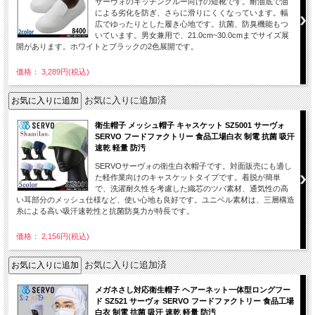
サーヴォのキッチンクルー向けの短靴です。耐油底で油
による劣化を防ぎ、さらに滑りにくくなっています。幅
広でゆったりとした履き心地です。抗菌、防臭機能もつ
いています。男女兼用で、21.0cm~30.0cmまでサイズ展
開があります。ホワイトとブラックの2色展開です。
価格： 3,289円(税込)
お気に入りに追加済
衛生帽子 メッシュ帽子 キャスケット SZ5001 サーヴォ
SERVO フードファクトリー 食品工場白衣 制電 抗菌 吸汗
速乾 軽量 防汚
SERVOサーヴォの衛生白衣帽子です。対面販売にも適し
た軽作業向けのキャスケットタイプです。着脱が簡単
で、洗濯耐久性を考慮した織芯のツバ素材、通気性の高
い耳部分のメッシュ仕様など、使い心地も良好です。ユニベル素材は、三層構造
糸による高い吸汗速乾性と抗菌防臭力が特長です。
価格： 2,156円(税込)
お気に入りに追加済
メガネさし対応衛生帽子 ヘアーネット一体型ロングフー
ド SZ521 サーヴォ SERVO フードファクトリー 食品工場
白衣 制電 抗菌 吸汗 速乾 軽量 防汚