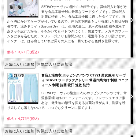
SERVOサーヴォの衛生白衣帽子です。異物混入対策が必
要な食品工場全般に最適なフードタイプです。異物混入
対策に特化した、食品工場全般に適したタイプです。首
から胸にかけてケープが付いているので、体毛落下防止をより強化した形状が特
長です。涼みドライ（Suzumi Dry）は、生地の裏は、肌への接触面積を減らす
点タッチ設計だから、汗をかいてもベトつきにくく、快適です。メガネのフレー
ムをはさみ込むため、スリット式よりも隙間がなく、毛髪落下をより防げます。
インナーは、はみ出していれば周りの人にも一目でわかる色付き仕様です。
価格： 3,696円(税込)
お気に入りに追加済
食品工場白衣 ホッピングパンツ CT721 男女兼用 サーヴ
ォ SERVO フードファクトリー 常温作業向け 制服 ユニフ
ォーム 制電 抗菌 吸汗 速乾 防汚
SERVOサーヴォの衛生白衣のホッピングパンツです。常
温作業場向けのユニフォームです。フレッシュエリア素
材は、微生物の繁殖を抑える抗菌効果があり、洗濯を繰
り返しても落ちないので、いつでもクリーンに保てます。
価格： 4,774円(税込)
お気に入りに追加済