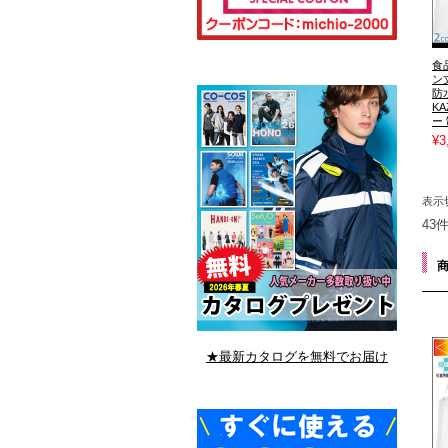
食
ン丈
防
K
ー
¥3
表示
43
★最新カタログを無料でお届け