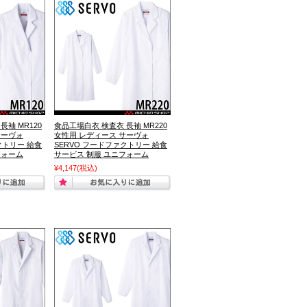
長袖 MR120
食品工場白衣 検査衣 長袖 MR220
サーヴォ
女性用 レディース サーヴォ
クトリー 給食
SERVO フードファクトリー 給食
フォーム
サービス 制服 ユニフォーム
¥4,147
(税込)