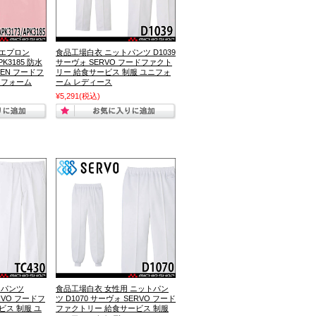
てエプロン
食品工場白衣 ニットパンツ D1039
APK3185 防水
サーヴォ SERVO フードファクト
ZEN フードフ
リー 給食サービス 制服 ユニフォ
ニフォーム
ーム レディース
¥5,291
(税込)
 パンツ
食品工場白衣 女性用 ニットパン
RVO フードフ
ツ D1070 サーヴォ SERVO フード
ビス 制服 ユ
ファクトリー 給食サービス 制服