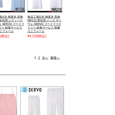
場白衣 検査衣 長袖
食品工場白衣 検査衣 長袖
6 女性用 レディース
MR210 男性用 メンズ サー
 SERVO フードフ
ヴォ SERVO フードファク
リー 給食サービス
トリー 給食サービス 制服
ユニフォーム
ユニフォーム
1
(税込)
¥4,219
(税込)
1
2
次へ
最後へ