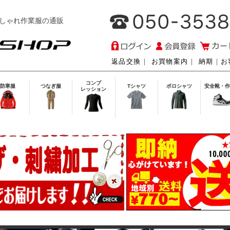
しゃれ作業服の通販
返品交換
｜
お買物案内
｜
納期
｜
お
コンプ
防寒服
つなぎ服
Tシャツ
ポロシャツ
安全靴・作
レッション