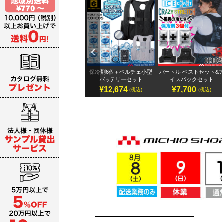
Previ
ous
32Vバ
保冷剤6個＋ペルチェ小型
バートル ベストセット&ア
アイズフロンティア ペ
ト
バッテリーセット
イスパックセット
ェセット
¥12,674
¥7,700
¥22,176
税込)
(税込)
(税込)
(税込)