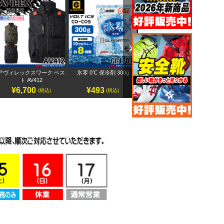
Next
氷零 0℃ 保冷剤 300g
アヴィレックスワーク 半袖
ペルチェベストセット
ス
ブルゾン AV413
IC101S
¥493
¥7,500
¥14,800
(税込)
(税込)
(税込)