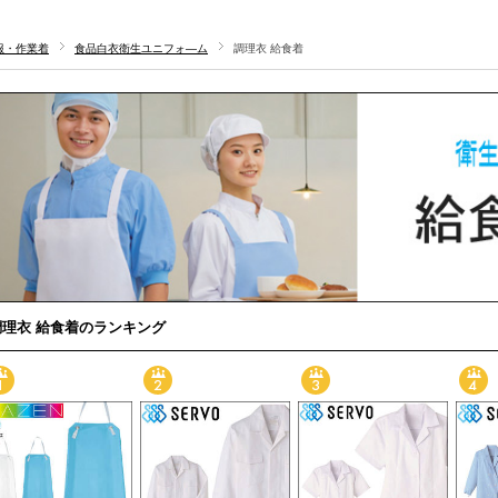
服・作業着
食品白衣衛生ユニフォ―ム
調理衣 給食着
調理衣 給食着のランキング