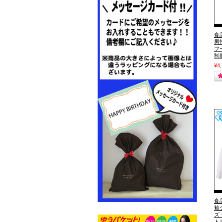
食
男
フ
制
¥4
食
袖
ズ
ト