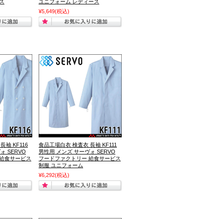
ス
ユニフォーム レディース
¥5,649
(税込)
袖 KF116
食品工場白衣 検査衣 長袖 KF111
ォ SERVO
男性用 メンズ サーヴォ SERVO
 給食サービス
フードファクトリー 給食サービス
制服 ユニフォーム
¥6,292
(税込)