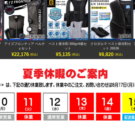
ルチ
ベスト保冷剤 300g×6個セ
クロダルマ ベスト保冷剤セ
アヴィレックスワーク ベス
ット
ット 26536
ト AV412
¥5,135
¥6,820
¥6,700
(税込)
(税込)
(税込)