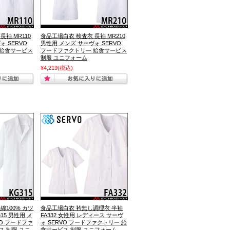
袖 MR110
食品工場白衣 検査衣 長袖 MR210
ォ SERVO
男性用 メンズ サーヴォ SERVO
 給食サービス
フードファクトリー 給食サービス
制服 ユニフォーム
¥4,219
(税込)
綿100% カツ
食品工場白衣 衿無し調理衣 半袖
15 男性用 メ
FA332 女性用 レディース サーヴ
VO フードファ
ォ SERVO フードファクトリー 給
ス 制服 ユニ
食サービス 制服 ユニフォーム