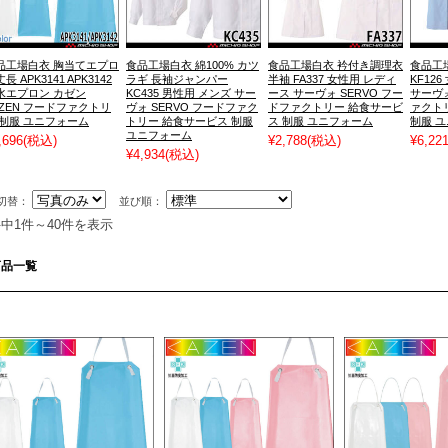
品工場白衣 胸当てエプロ
食品工場白衣 綿100% カツ
食品工場白衣 衿付き調理衣
食品工
長 APK3141 APK3142
ラギ 長袖ジャンパー
半袖 FA337 女性用 レディ
KF12
水エプロン カゼン
KC435 男性用 メンズ サー
ース サーヴォ SERVO フー
サーヴォ
AZEN フードファクトリ
ヴォ SERVO フードファク
ドファクトリー 給食サービ
ァクト
 制服 ユニフォーム
トリー 給食サービス 制服
ス 制服 ユニフォーム
制服 
ユニフォーム
,696
(税込)
¥2,788
(税込)
¥6,22
¥4,934
(税込)
切替：
並び順：
件中1件～40件を表示
商品一覧