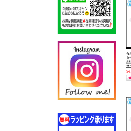
食
女
S
サ
¥4