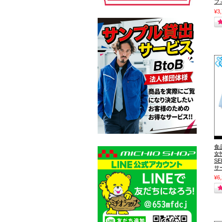
フ
¥3
食
女
S
サ
¥6