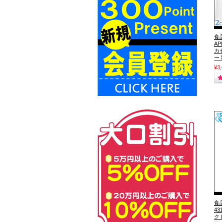
食
AP
カ
ー
¥3
食
4
ク