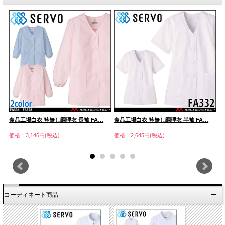
食品工場白衣 衿無し調理衣 長袖 FA…
食品工場白衣 衿無し調理衣 半袖 FA…
食
価格：3,146円(税込)
価格：2,645円(税込)
価
コーディネート商品