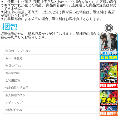
▼ご使用された商品 (使用後不良品とわかっ た場合を除く)、お客様の責任
でキズや汚れが生じた商品、 商品到着後8日以上経過した商品の返品はお受
けできません。
▼発送中の破損、不良品、ご注文と違う商が届いた場合は、返送料は 当店
が負担いたします。
▼お客様都合による返品の場合、返送料はお客様負担となります。
環境保護のため、簡易包装を心がけております。箱梱包の場合はメーカーの
箱を再利用してお送りします。
お店のトップへ戻る
カートを見る
会員ログイン
お客様の声
ご利用案内
特定商取引法表示
個人情報の取扱い
サイトマップ
お問い合わせ