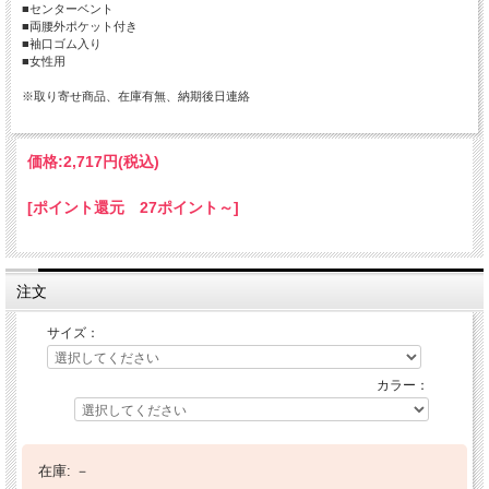
■センターベント
■両腰外ポケット付き
■袖口ゴム入り
■女性用
※取り寄せ商品、在庫有無、納期後日連絡
価格:
2,717円
(税込)
[ポイント還元 27ポイント～]
注文
サイズ：
カラー：
在庫:
－