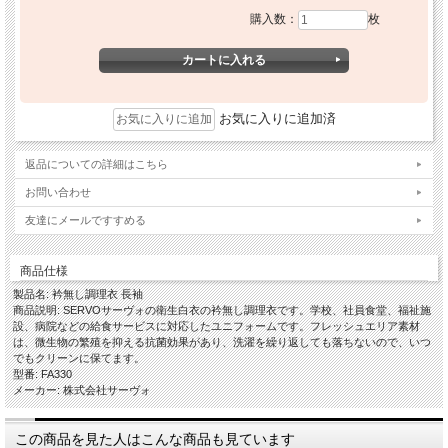
購入数：
枚
お気に入りに追加済
返品についての詳細はこちら
お問い合わせ
友達にメールですすめる
商品仕様
製品名: 衿無し調理衣 長袖
商品説明: SERVOサーヴォの衛生白衣の衿無し調理衣です。学校、社員食堂、福祉施
設、病院などの給食サービスに対応したユニフォームです。フレッシュエリア素材
は、微生物の繁殖を抑える抗菌効果があり、洗濯を繰り返しても落ちないので、いつ
でもクリーンに保てます。
型番: FA330
メーカー: 株式会社サーヴォ
この商品を見た人はこんな商品も見ています