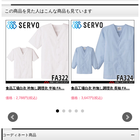
この商品を見た人はこんな商品も見ています
食品工場白衣 衿無し調理衣 半袖 FA…
食品工場白衣 衿無し調理衣 長袖 FA…
食
価格：2,788円(税込)
価格：3,647円(税込)
価
コーディネート商品