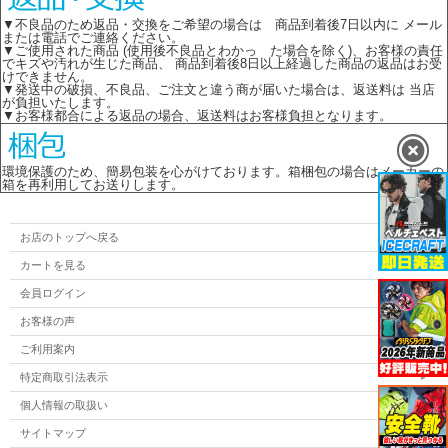
▼不良品のため返品・交換をご希望の場合は 商品到着後7日以内に メール
または電話でご連絡ください。
▼ご使用された商品 (使用後不良品とわかっ た場合を除く)、お客様の責任
でキズや汚れが生じた商品、 商品到着後8日以上経過した商品の返品はお受
けできません。
▼発送中の破損、不良品、ご注文と違う商が届いた場合は、返送料は 当店
が負担いたします。
▼お客様都合による返品の場合、返送料はお客様負担となります。
環境保護のため、簡易包装を心がけております。箱梱包の場合はメーカーの
箱を再利用してお送りします。
お店のトップへ戻る
カートを見る
会員ログイン
お客様の声
ご利用案内
特定商取引法表示
個人情報の取扱い
サイトマップ