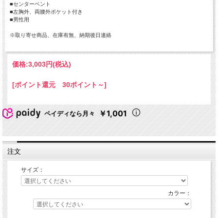
■センターベント
■左胸外、両腰外ポケット付き
■男性用
※取り寄せ商品、在庫有無、納期後日連絡
価格:
3,003円
(税込)
[ポイント還元 30ポイント～]
￥1,001
ペイディなら月々
注文
サイズ：
カラー：