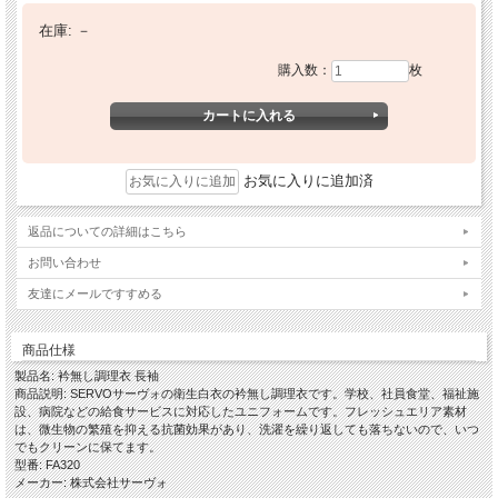
在庫:
－
購入数：
枚
お気に入りに追加済
返品についての詳細はこちら
お問い合わせ
友達にメールですすめる
商品仕様
製品名: 衿無し調理衣 長袖
商品説明: SERVOサーヴォの衛生白衣の衿無し調理衣です。学校、社員食堂、福祉施
設、病院などの給食サービスに対応したユニフォームです。フレッシュエリア素材
は、微生物の繁殖を抑える抗菌効果があり、洗濯を繰り返しても落ちないので、いつ
でもクリーンに保てます。
型番: FA320
メーカー: 株式会社サーヴォ