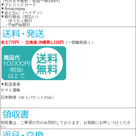
（代引き手数料：全国一律330円）
▼クレジットカード
▼Amazonpay
▼あと払い（ペイディ）
▼銀行振込（前払い）
・ゆうちょ銀行
・PayPay銀行
本土770円 ・ 北海道 沖縄県1,210円
（一部離島除く）
▼配送業者
ヤマト運輸
日本郵便（ゆうパケットのみ）
領収書は、ご希望の方のみ同封しております。お気軽にお申しつけくださ
い。