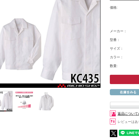
価格:
メーカー：
型番：
サイズ：
カラー：
数量:
返品について
レビューはあ