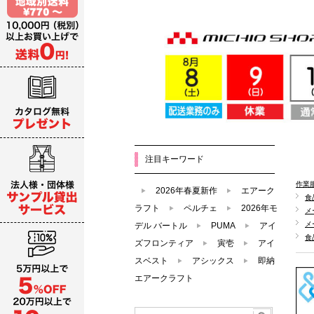
注目キーワード
作業
2026年春夏新作
エアーク
食
ラフト
ペルチェ
2026年モ
メ
メ
デル バートル
PUMA
アイ
食
ズフロンティア
寅壱
アイ
スベスト
アシックス
即納
エアークラフト