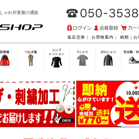
しゃれ作業服の通販
返品交換
｜
お買物案内
｜
納期
｜
お
コンプ
防寒服
つなぎ服
Tシャツ
ポロシャツ
安全靴・作
レッション