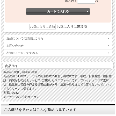
購入数：
枚
お気に入りに追加済
返品についての詳細はこちら
お問い合わせ
友達にメールですすめる
商品仕様
製品名: 衿無し調理衣 半袖
商品説明: SERVOサーヴォの衛生白衣の衿無し調理衣です。学校、社員食堂、福祉施
設、病院などの給食サービスに対応したユニフォームです。フレッシュエリア素材
は、微生物の繁殖を抑える抗菌効果があり、洗濯を繰り返しても落ちないので、いつ
でもクリーンに保てます。
型番: FA332
メーカー: 株式会社サーヴォ
この商品を見た人はこんな商品も見ています