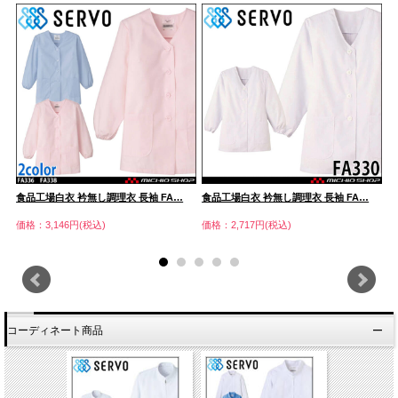
食品工場白衣 衿無し調理衣 長袖 FA…
食品工場白衣 衿無し調理衣 長袖 FA…
食
価格：3,146円(税込)
価格：2,717円(税込)
価
コーディネート商品