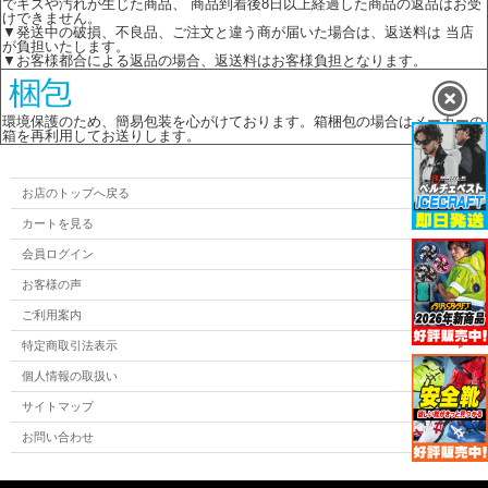
でキズや汚れが生じた商品、 商品到着後8日以上経過した商品の返品はお受
けできません。
▼発送中の破損、不良品、ご注文と違う商が届いた場合は、返送料は 当店
が負担いたします。
▼お客様都合による返品の場合、返送料はお客様負担となります。
環境保護のため、簡易包装を心がけております。箱梱包の場合はメーカーの
箱を再利用してお送りします。
お店のトップへ戻る
カートを見る
会員ログイン
お客様の声
ご利用案内
特定商取引法表示
個人情報の取扱い
サイトマップ
お問い合わせ