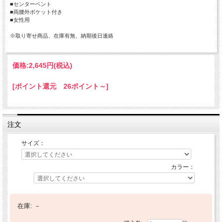
■センターベント
■両腰外ポケット付き
■女性用
※取り寄せ商品、在庫有無、納期後日連絡
価格:
2,645円
(税込)
[ポイント還元 26ポイント～]
注文
サイズ：
カラー：
在庫:
－