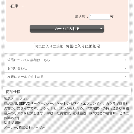
在庫:
－
購入数：
枚
お気に入りに追加済
返品についての詳細はこちら
お問い合わせ
友達にメールですすめる
商品仕様
製品名: エプロン
商品説明: SERVOサーヴォのノーポケットのホワイトエプロンです。カツラギ綿素材
の首掛け式タイプです。ポケットとボタンがないため、作業場内への持ち込みや異物
混入のリスクを軽減します。学校、社員食堂、福祉施設、病院などの給食サービスに
お勧めです。
型番: A1594
メーカー: 株式会社サーヴォ