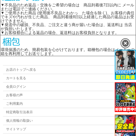
▼不良品のため返品・交換をご希望の場合は 商品到着後7日以内に メール
または電話でご連絡ください。
▼ご使用された商品 (使用後不良品とわかっ た場合を除く)、お客様の責任
でキズや汚れが生じた商品、 商品到着後8日以上経過した商品の返品はお受
けできません。
▼発送中の破損、不良品、ご注文と違う商が届いた場合は、返送料は 当店
が負担いたします。
▼お客様都合による返品の場合、返送料はお客様負担となります。
環境保護のため、簡易包装を心がけております。箱梱包の場合はメーカーの
箱を再利用してお送りします。
お店のトップへ戻る
カートを見る
会員ログイン
お客様の声
ご利用案内
特定商取引法表示
個人情報の取扱い
サイトマップ