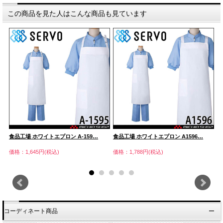
この商品を見た人はこんな商品も見ています
食品工場 ホワイトエプロン A-159…
食品工場 ホワイトエプロン A1596…
食
価格：1,645円(税込)
価格：1,788円(税込)
価
コーディネート商品