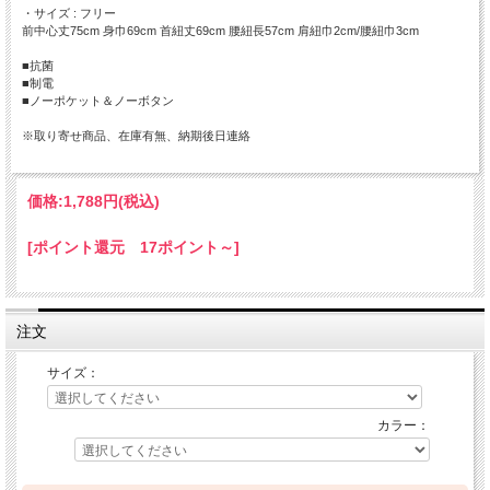
・サイズ : フリー
前中心丈75cm 身巾69cm 首紐丈69cm 腰紐長57cm 肩紐巾2cm/腰紐巾3cm
■抗菌
■制電
■ノーポケット＆ノーボタン
※取り寄せ商品、在庫有無、納期後日連絡
価格:
1,788円
(税込)
[ポイント還元 17ポイント～]
注文
サイズ：
カラー：