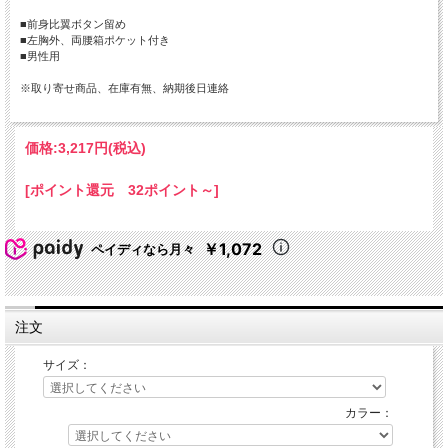
■前身比翼ボタン留め
■左胸外、両腰箱ポケット付き
■男性用
※取り寄せ商品、在庫有無、納期後日連絡
価格:
3,217円
(税込)
[ポイント還元 32ポイント～]
￥1,072
ペイディなら月々
注文
サイズ：
カラー：