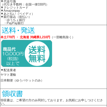
▼代金引換
（代引き手数料：全国一律330円）
▼クレジットカード
▼Amazonpay
▼あと払い（ペイディ）
▼銀行振込（前払い）
・ゆうちょ銀行
・PayPay銀行
本土770円 ・ 北海道 沖縄県1,210円
（一部離島除く）
▼配送業者
ヤマト運輸
日本郵便（ゆうパケットのみ）
領収書は、ご希望の方のみ同封しております。お気軽にお申しつけくださ
い。