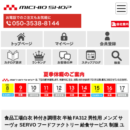
食品工場白衣 衿付き調理衣 半袖 FA312 男性用 メンズ サ
ーヴォ SERVO フードファクトリー 給食サービス 制服 ユ