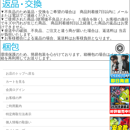
▼不良品のため返品・交換をご希望の場合は 商品到着後7日以内に メール
または電話でご連絡ください。
▼ご使用された商品 (使用後不良品とわかっ た場合を除く)、お客様の責任
でキズや汚れが生じた商品、 商品到着後8日以上経過した商品の返品はお受
けできません。
▼発送中の破損、不良品、ご注文と違う商が届いた場合は、返送料は 当店
が負担いたします。
▼お客様都合による返品の場合、返送料はお客様負担となります。
環境保護のため、簡易包装を心がけております。箱梱包の場合はメーカーの
箱を再利用してお送りします。
お店のトップへ戻る
カートを見る
会員ログイン
お客様の声
ご利用案内
特定商取引法表示
個人情報の取扱い