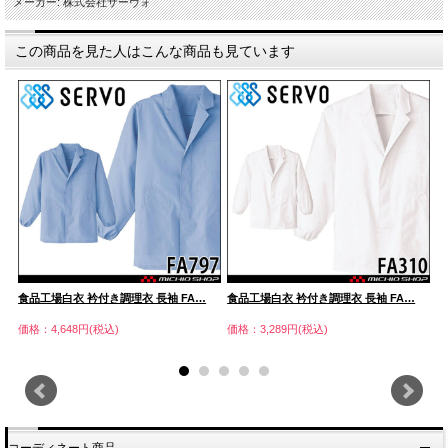
メーカー: 株式会社サーヴォ
この商品を見た人はこんな商品も見ています
食品工場白衣 衿付き調理衣 長袖 FA…
食品工場白衣 衿付き調理衣 長袖 FA…
食
価格：4,648円(税込)
価格：3,289円(税込)
価
コーディネート商品