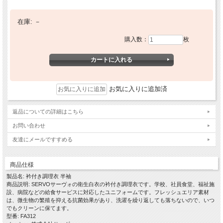
在庫:
－
購入数：
枚
お気に入りに追加済
返品についての詳細はこちら
お問い合わせ
友達にメールですすめる
商品仕様
製品名: 衿付き調理衣 半袖
商品説明: SERVOサーヴォの衛生白衣の衿付き調理衣です。学校、社員食堂、福祉施
設、病院などの給食サービスに対応したユニフォームです。フレッシュエリア素材
は、微生物の繁殖を抑える抗菌効果があり、洗濯を繰り返しても落ちないので、いつ
でもクリーンに保てます。
型番: FA312