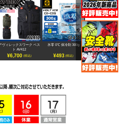
Next
アヴィレックスワーク ベス
氷零 0℃ 保冷剤 300g
アヴィレックスワーク 半袖
ペ
ト AV412
ブルゾン AV413
¥6,700
¥493
¥7,500
(税込)
(税込)
(税込)