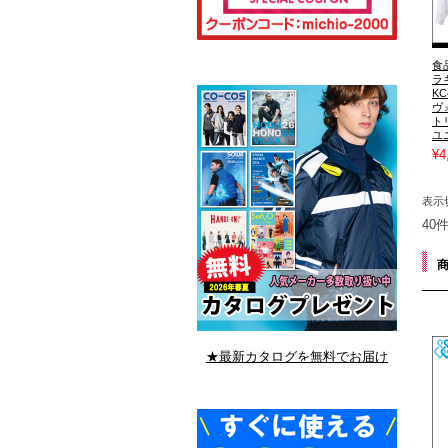
食
ラ
K
ヴ
ト
ユ
¥4
表示
40
★最新カタログを無料でお届け