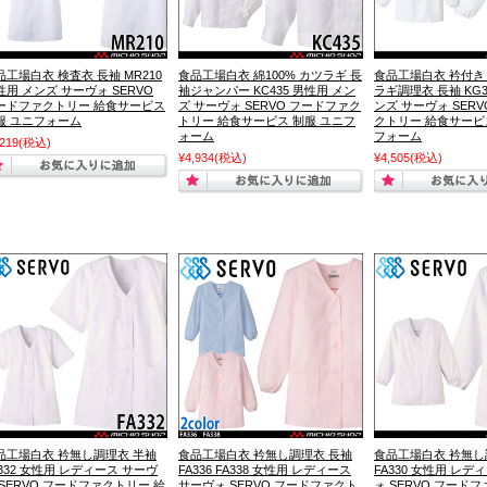
品工場白衣 検査衣 長袖 MR210
食品工場白衣 綿100% カツラギ 長
食品工場白衣 衿付き 
性用 メンズ サーヴォ SERVO
袖ジャンパー KC435 男性用 メン
ラギ調理衣 長袖 KG3
ードファクトリー 給食サービス
ズ サーヴォ SERVO フードファク
ンズ サーヴォ SER
服 ユニフォーム
トリー 給食サービス 制服 ユニフ
クトリー 給食サービ
ォーム
フォーム
,219
(税込)
¥4,934
(税込)
¥4,505
(税込)
品工場白衣 衿無し調理衣 半袖
食品工場白衣 衿無し調理衣 長袖
食品工場白衣 衿無し
A332 女性用 レディース サーヴ
FA336 FA338 女性用 レディース
FA330 女性用 レデ
 SERVO フードファクトリー 給
サーヴォ SERVO フードファクト
ォ SERVO フード