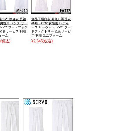
場白衣 検査衣 長袖
食品工場白衣 衿無し調理衣
0 男性用 メンズ サー
半袖 FA332 女性用 レディ
ERVO フードファク
ース サーヴォ SERVO フー
 給食サービス 制服
ドファクトリー 給食サービ
ォーム
ス 制服 ユニフォーム
9
(税込)
¥2,645
(税込)