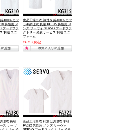
綿100% カツ
食品工場白衣 衿付き 綿100% カツ
10 男性用 メ
ラギ調理衣 長袖 KG315 男性用 メ
VO フードファ
ンズ サーヴォ SERVO フードファ
ス 制服 ユニ
クトリー 給食サービス 制服 ユニ
フォーム
¥4,719
(税込)
調理衣 長袖
食品工場白衣 衿無し調理衣 半袖
ィース サーヴ
FA322 男性用 メンズ サーヴォ
ファクトリー 給
SERVO フードファクトリー 給食