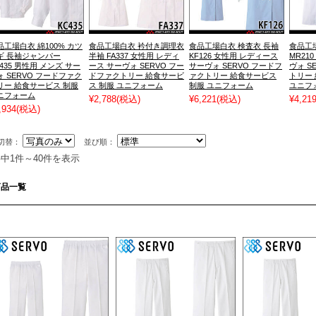
品工場白衣 綿100% カツ
食品工場白衣 衿付き調理衣
食品工場白衣 検査衣 長袖
食品工
ギ 長袖ジャンパー
半袖 FA337 女性用 レディ
KF126 女性用 レディース
MR21
C435 男性用 メンズ サー
ース サーヴォ SERVO フー
サーヴォ SERVO フードフ
ヴォ S
ォ SERVO フードファク
ドファクトリー 給食サービ
ァクトリー 給食サービス
トリー
リー 給食サービス 制服
ス 制服 ユニフォーム
制服 ユニフォーム
ユニフ
ニフォーム
¥2,788
(税込)
¥6,221
(税込)
¥4,21
,934
(税込)
切替：
並び順：
件中1件～40件を表示
商品一覧