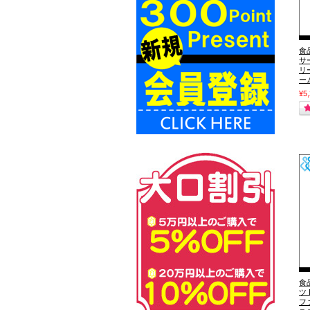
食
サ
リ
ー
¥5
食
ツ 
フ