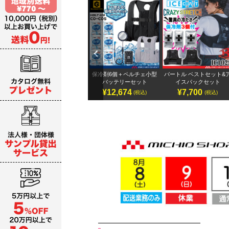
Previ
ous
テリ
アイズフロンティア 32Vバ
保冷剤6個＋ペルチェ小型
バートル ベストセット&
ッテリーセット
バッテリーセット
イスパックセット
¥19,987～
¥12,674
¥7,700
)
(税込)
(税込)
(税込)