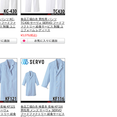
パンツ KC-
食品工場白衣 男性用 パンツ
VO フードファ
TC430 サーヴォ SERVO フードフ
ス 制服 ユニ
ァクトリー 給食サービス 制服 ユ
ニフォーム レディース
¥3,075
(税込)
袖 KF121
食品工場白衣 検査衣 長袖 KF116
サーヴォ
男性用 メンズ サーヴォ SERVO
クトリー 給食
フードファクトリー 給食サービス