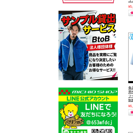
ユ
¥5
食
男
フ
制
¥6