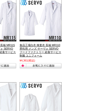
袖 MR115
食品工場白衣 検査衣 長袖 MR110
ォ SERVO
男性用 メンズ サーヴォ SERVO
 給食サービス
フードファクトリー 給食サービス
制服 ユニフォーム
¥4,361
(税込)