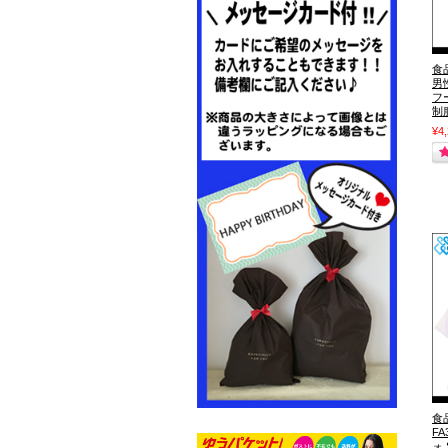
食
男
フ
制
¥4
食
F
ォ