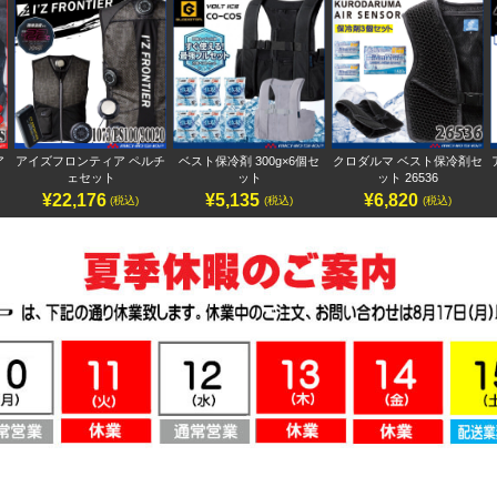
ア
アイズフロンティア ペルチ
ベスト保冷剤 300g×6個セ
クロダルマ ベスト保冷剤セ
ェセット
ット
ット 26536
¥22,176
¥5,135
¥6,820
(税込)
(税込)
(税込)