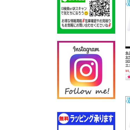
食
女
S
サ
¥4