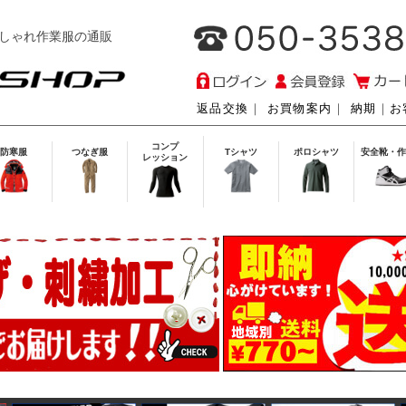
しゃれ作業服の通販
返品交換
｜
お買物案内
｜
納期
｜
お
コンプ
防寒服
つなぎ服
Tシャツ
ポロシャツ
安全靴・作
レッション