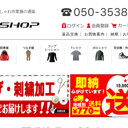
しゃれ作業服の通販
返品交換
｜
お買物案内
｜
納期
｜
お
コンプ
防寒服
つなぎ服
Tシャツ
ポロシャツ
安全靴・作
レッション