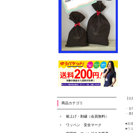
【抗
商品カテゴリ
・女
・素材
裾上げ・刺繍（会員無料）
■右
ワッペン 安全マーク
■ウ