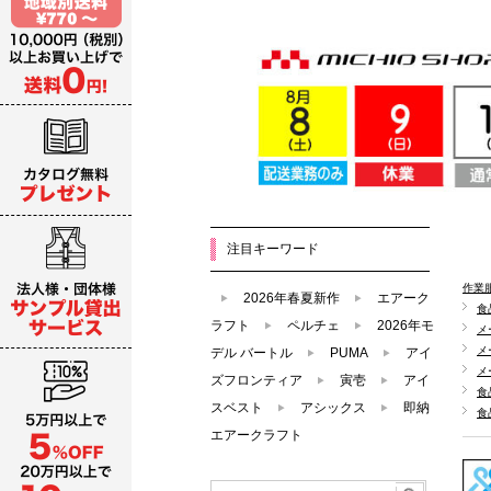
注目キーワード
作業
2026年春夏新作
エアーク
食
ラフト
ペルチェ
2026年モ
メ
メ
デル バートル
PUMA
アイ
メ
ズフロンティア
寅壱
アイ
食
スベスト
アシックス
即納
食
エアークラフト