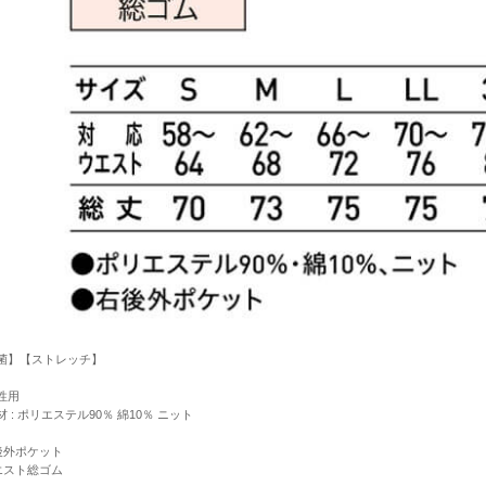
菌】【ストレッチ】
性用
 : ポリエステル90％ 綿10％ ニット
後外ポケット
エスト総ゴム