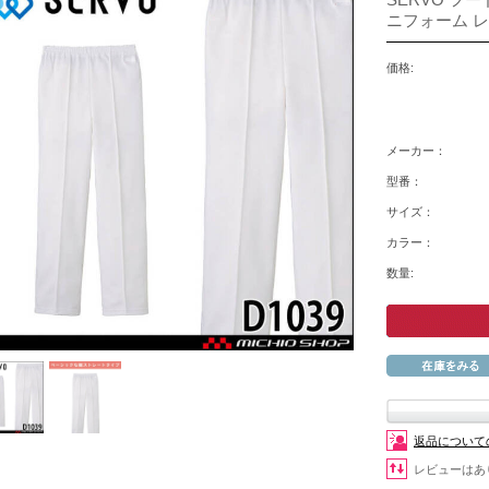
ニフォーム 
価格:
メーカー：
型番：
サイズ：
カラー：
数量:
返品について
レビューはあ