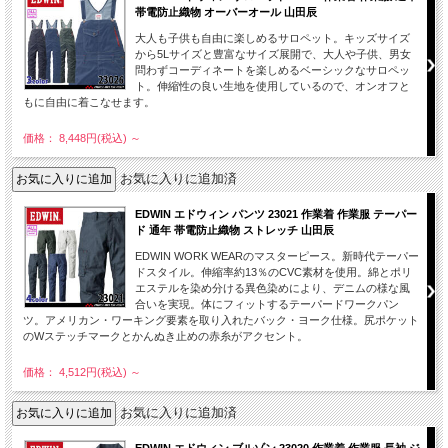
帯電防止織物 オーバーオール 山田辰
大人も子供も自由に楽しめるサロペット。キッズサイズ
から5Lサイズと豊富なサイズ展開で、大人や子供、男女
問わずコーディネートを楽しめるベーシックなサロペッ
ト。伸縮性の良い生地を使用しているので、オンオフと
もに自由に着こなせます。
価格： 8,448円(税込)
～
お気に入りに追加済
EDWIN エドウィン パンツ 23021 作業着 作業服 テーパー
ド 通年 帯電防止織物 ストレッチ 山田辰
EDWIN WORK WEARのマスターピース。新時代テーパー
ドスタイル。伸縮率約13％のCVC素材を使用。綿とポリ
エステルを染め分ける異色染めにより、デニムの様な風
合いを実現。体にフィットするテーパードワークパン
ツ。アメリカン・ワーキング要素を取り入れたバック・ヨーク仕様。尻ポケット
のWステッチマークとかんぬき止めの赤糸がアクセント。
価格： 4,512円(税込)
～
お気に入りに追加済
EDWIN エドウィン ブルゾン 23020 作業着 作業服 長袖 ジ