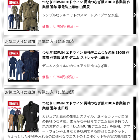
つなぎ EDWIN エドウィン 長袖つなぎ服 81010 作業着 作
業服 通年 帯電防止織物 山田辰
シンプルなシルエットのスマートタイプつなぎ服。
価格： 8,765円(税込)
～
お気に入りに追加済
つなぎ EDWIN エドウィン 長袖デニムつなぎ服 81008 作
業着 作業服 通年 デニム ストレッチ 山田辰
デニムスタイルのカジュアル長袖つなぎ服。
価格： 9,750円(税込)
～
お気に入りに追加済
つなぎ EDWIN エドウィン 長袖つなぎ服 81014 作業着 作
業服 通年 山田辰
カジュアル感覚の生地とスタイル、選べるカラーが自慢
の長袖つなぎ服。柔らかな手触りでデニム感覚を持つ人
気の素材クラボウ「DENIMUNI(デニムニ)」を採用。フマ
ートフォンや工具などを収納できる脚部ミニポケット、
ちょっとした小物を入れるのに便利なウエストのミニポケット等充実の機能性で