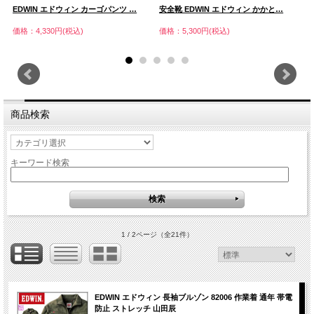
EDWIN エドウィン カーゴパンツ …
安全靴 EDWIN エドウィン かかと…
E
価格：4,330円(税込)
価格：5,300円(税込)
価
商品検索
キーワード検索
1 / 2ページ
（全21件）
EDWIN エドウィン 長袖ブルゾン 82006 作業着 通年 帯電
防止 ストレッチ 山田辰