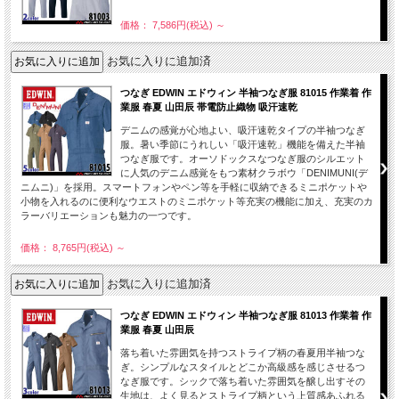
価格： 7,586円(税込)
～
お気に入りに追加済
つなぎ EDWIN エドウィン 半袖つなぎ服 81015 作業着 作
業服 春夏 山田辰 帯電防止織物 吸汗速乾
デニムの感覚が心地よい、吸汗速乾タイプの半袖つなぎ
服。暑い季節にうれしい「吸汗速乾」機能を備えた半袖
つなぎ服です。オーソドックスなつなぎ服のシルエット
に人気のデニム感覚をもつ素材クラボウ「DENIMUNI(デ
ニムニ)」を採用。スマートフォンやペン等を手軽に収納できるミニポケットや
小物を入れるのに便利なウエストのミニポケット等充実の機能に加え、充実のカ
ラーバリエーションも魅力の一つです。
価格： 8,765円(税込)
～
お気に入りに追加済
つなぎ EDWIN エドウィン 半袖つなぎ服 81013 作業着 作
業服 春夏 山田辰
落ち着いた雰囲気を持つストライプ柄の春夏用半袖つな
ぎ。シンプルなスタイルとどこか高級感を感じさせるつ
なぎ服です。シックで落ち着いた雰囲気を醸し出すその
生地は、よく見るとストライプ柄という上質感あふれる