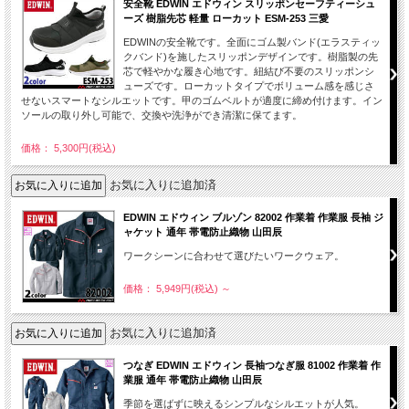
安全靴 EDWIN エドウィン スリッポンセーフティーシュ
ーズ 樹脂先芯 軽量 ローカット ESM-253 三愛
EDWINの安全靴です。全面にゴム製バンド(エラスティッ
クバンド)を施したスリッポンデザインです。樹脂製の先
芯で軽やかな履き心地です。紐結び不要のスリッポンシ
ューズです。ローカットタイプでボリューム感を感じさ
せないスマートなシルエットです。甲のゴムベルトが適度に締め付けます。イン
ソールの取り外し可能で、交換や洗浄ができ清潔に保てます。
価格： 5,300円(税込)
お気に入りに追加済
EDWIN エドウィン ブルゾン 82002 作業着 作業服 長袖 ジ
ャケット 通年 帯電防止織物 山田辰
ワークシーンに合わせて選びたいワークウェア。
価格： 5,949円(税込)
～
お気に入りに追加済
つなぎ EDWIN エドウィン 長袖つなぎ服 81002 作業着 作
業服 通年 帯電防止織物 山田辰
季節を選ばずに映えるシンプルなシルエットが人気。