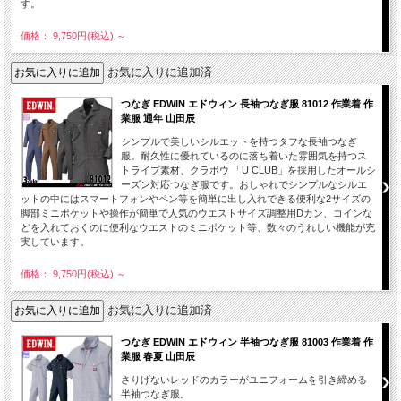
す。
価格： 9,750円(税込)
～
お気に入りに追加済
つなぎ EDWIN エドウィン 長袖つなぎ服 81012 作業着 作
業服 通年 山田辰
シンプルで美しいシルエットを持つタフな長袖つなぎ
服。耐久性に優れているのに落ち着いた雰囲気を持つス
トライプ素材、クラボウ 「U CLUB」を採用したオールシ
ーズン対応つなぎ服です。おしゃれでシンプルなシルエ
ットの中にはスマートフォンやペン等を簡単に出し入れできる便利な2サイズの
脚部ミニポケットや操作が簡単で人気のウエストサイズ調整用Dカン、コインな
どを入れておくのに便利なウエストのミニポケット等、数々のうれしい機能が充
実しています。
価格： 9,750円(税込)
～
お気に入りに追加済
つなぎ EDWIN エドウィン 半袖つなぎ服 81003 作業着 作
業服 春夏 山田辰
さりげないレッドのカラーがユニフォームを引き締める
半袖つなぎ服。