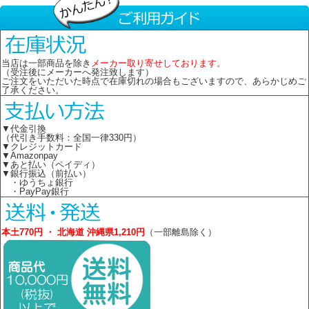
当店は一部商品を除き
メーカー取り寄せしております。
（受注後にメーカーへ発注致します）
ご注文をいただいた時点で在庫切れの場合もございますので、あらかじめご
了承ください。
▼代金引換
（代引き手数料：全国一律330円）
▼クレジットカード
▼Amazonpay
▼あと払い（ペイディ）
▼銀行振込（前払い）
・ゆうちょ銀行
・PayPay銀行
本土770円 ・ 北海道 沖縄県1,210円
（一部離島除く）