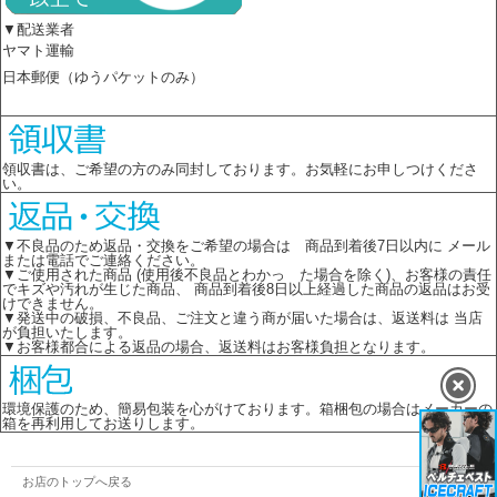
▼配送業者
ヤマト運輸
日本郵便（ゆうパケットのみ）
領収書は、ご希望の方のみ同封しております。お気軽にお申しつけくださ
い。
▼不良品のため返品・交換をご希望の場合は 商品到着後7日以内に メール
または電話でご連絡ください。
▼ご使用された商品 (使用後不良品とわかっ た場合を除く)、お客様の責任
でキズや汚れが生じた商品、 商品到着後8日以上経過した商品の返品はお受
けできません。
▼発送中の破損、不良品、ご注文と違う商が届いた場合は、返送料は 当店
が負担いたします。
▼お客様都合による返品の場合、返送料はお客様負担となります。
環境保護のため、簡易包装を心がけております。箱梱包の場合はメーカーの
箱を再利用してお送りします。
お店のトップへ戻る