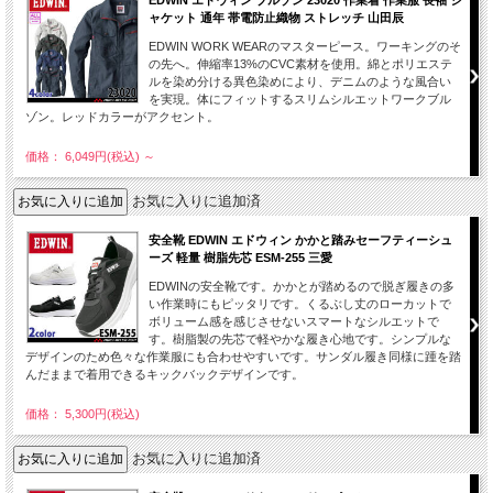
ャケット 通年 帯電防止織物 ストレッチ 山田辰
EDWIN WORK WEARのマスターピース。ワーキングのそ
の先へ。伸縮率13%のCVC素材を使用。綿とポリエステ
ルを染め分ける異色染めにより、デニムのような風合い
を実現。体にフィットするスリムシルエットワークブル
ゾン。レッドカラーがアクセント。
価格： 6,049円(税込)
～
お気に入りに追加済
安全靴 EDWIN エドウィン かかと踏みセーフティーシュ
ーズ 軽量 樹脂先芯 ESM-255 三愛
EDWINの安全靴です。かかとが踏めるので脱ぎ履きの多
い作業時にもピッタリです。くるぶし丈のローカットで
ボリューム感を感じさせないスマートなシルエットで
す。樹脂製の先芯で軽やかな履き心地です。シンプルな
デザインのため色々な作業服にも合わせやすいです。サンダル履き同様に踵を踏
んだままで着用できるキックバックデザインです。
価格： 5,300円(税込)
お気に入りに追加済