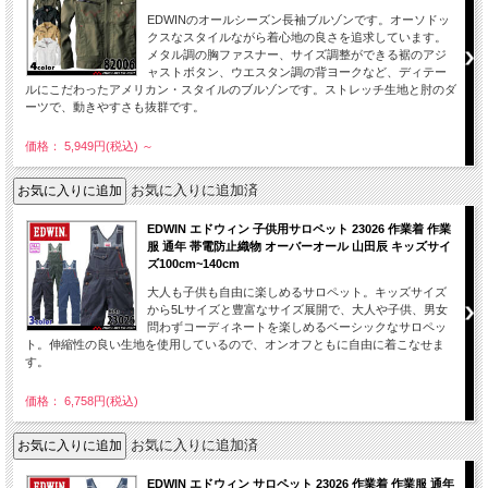
EDWINのオールシーズン長袖ブルゾンです。オーソドッ
クスなスタイルながら着心地の良さを追求しています。
メタル調の胸ファスナー、サイズ調整ができる裾のアジ
ャストボタン、ウエスタン調の背ヨークなど、ディテー
ルにこだわったアメリカン・スタイルのブルゾンです。ストレッチ生地と肘のダ
ーツで、動きやすさも抜群です。
価格： 5,949円(税込)
～
お気に入りに追加済
EDWIN エドウィン 子供用サロペット 23026 作業着 作業
服 通年 帯電防止織物 オーバーオール 山田辰 キッズサイ
ズ100cm~140cm
大人も子供も自由に楽しめるサロペット。キッズサイズ
から5Lサイズと豊富なサイズ展開で、大人や子供、男女
問わずコーディネートを楽しめるベーシックなサロペッ
ト。伸縮性の良い生地を使用しているので、オンオフともに自由に着こなせま
す。
価格： 6,758円(税込)
お気に入りに追加済
EDWIN エドウィン サロペット 23026 作業着 作業服 通年