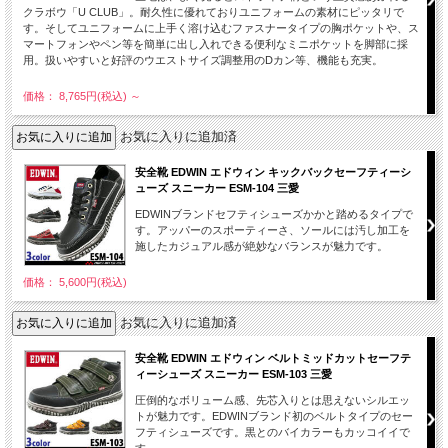
クラボウ「U CLUB」。耐久性に優れておりユニフォームの素材にピッタリで
す。そしてユニフォームに上手く溶け込むファスナータイプの胸ポケットや、ス
マートフォンやペン等を簡単に出し入れできる便利なミニポケットを脚部に採
用。扱いやすいと好評のウエストサイズ調整用のDカン等、機能も充実。
価格： 8,765円(税込)
～
お気に入りに追加済
安全靴 EDWIN エドウィン キックバックセーフティーシ
ューズ スニーカー ESM-104 三愛
EDWINブランドセフティシューズかかと踏めるタイプで
す。アッパーのスポーティーさ、ソールには汚し加工を
施したカジュアル感が絶妙なバランスが魅力です。
価格： 5,600円(税込)
お気に入りに追加済
安全靴 EDWIN エドウィン ベルトミッドカットセーフテ
ィーシューズ スニーカー ESM-103 三愛
圧倒的なボリューム感、先芯入りとは思えないシルエッ
トが魅力です。EDWINブランド初のベルトタイプのセー
フティシューズです。黒とのバイカラーもカッコイイで
す。