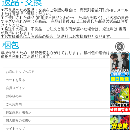
▼不良品のため返品・交換をご希望の場合は 商品到着後7日以内に メール
または電話でご連絡ください。
▼ご使用された商品 (使用後不良品とわかっ た場合を除く)、お客様の責任
でキズや汚れが生じた商品、 商品到着後8日以上経過した商品の返品はお受
けできません。
▼発送中の破損、不良品、ご注文と違う商が届いた場合は、返送料は 当店
が負担いたします。
▼お客様都合による返品の場合、返送料はお客様負担となります。
環境保護のため、簡易包装を心がけております。箱梱包の場合はメーカーの
箱を再利用してお送りします。
お店のトップへ戻る
カートを見る
会員ログイン
お客様の声
ご利用案内
特定商取引法表示
個人情報の取扱い
サイトマップ