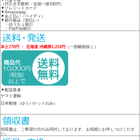
（代引き手数料：全国一律330円）
▼クレジットカード
▼Amazonpay
▼あと払い（ペイディ）
▼銀行振込（前払い）
・ゆうちょ銀行
・PayPay銀行
本土770円 ・ 北海道 沖縄県1,210円
（一部離島除く）
▼配送業者
ヤマト運輸
日本郵便（ゆうパケットのみ）
領収書は、ご希望の方のみ同封しております。お気軽にお申しつけくださ
い。