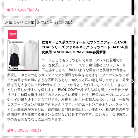
価格： 5,527円(税込)
お気に入りに追加済
NEW
飲食サービス系ユニフォーム セブンユニフォーム EVOL
COATシリーズ ファネルネック シャツコート BA1154 男
女兼用 SEVEN UNIFORM 2026年春夏新作
コートとしてもシャツとしてもボーダレスに着用でき
る、進化系シャツコートです。麻混素材にワッシャー加
工を施すことで、和紙のような風合いと肌離れの良さを
実現し、ゆとりのあるカッティングが優雅な印象を与えます。ダーツで立ち上が
った首元は未来服のような雰囲気もあり、知的さと和の趣を感じさせます。前身
頃は芯を大きく貼った2枚仕立てで、しっかりとした作りになっており、きちん
とした美しい佇まいを保ちます。EVOL COAT一枚でも品格を感じさせる仕上が
りです。袖口を折り上げてカフスのように着用したり、後襟のループにエプロン
やタイの紐を通すことも可能です。左後ろに配した名刺入れポケットは、一般的
なスマートフォンが収納できる大きさです。和のエッセンスをまとい、スッキリ
とした高級感があるため、質の高い専門性を演出したい場面や、和の内装の中で
多国籍料理を提供するモダンな空間などにおすすめです。エレガントな印象で、
華のあるおもてなしに活用できます。
価格： 10,780円(税込)