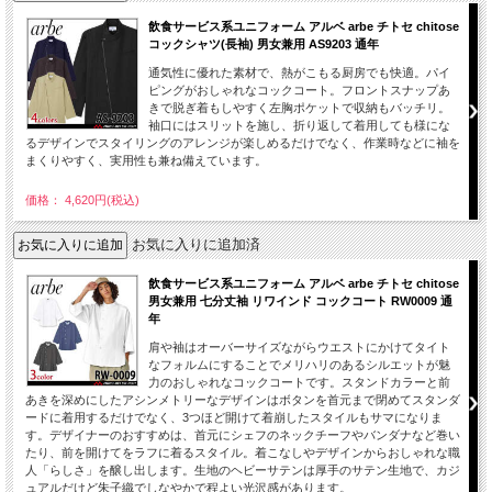
飲食サービス系ユニフォーム アルベ arbe チトセ chitose
コックシャツ(長袖) 男女兼用 AS9203 通年
通気性に優れた素材で、熱がこもる厨房でも快適。パイ
ピングがおしゃれなコックコート。フロントスナップあ
きで脱ぎ着もしやすく左胸ポケットで収納もバッチリ。
袖口にはスリットを施し、折り返して着用しても様にな
るデザインでスタイリングのアレンジが楽しめるだけでなく、作業時などに袖を
まくりやすく、実用性も兼ね備えています。
価格： 4,620円(税込)
お気に入りに追加済
飲食サービス系ユニフォーム アルベ arbe チトセ chitose
男女兼用 七分丈袖 リワインド コックコート RW0009 通
年
肩や袖はオーバーサイズながらウエストにかけてタイト
なフォルムにすることでメリハリのあるシルエットが魅
力のおしゃれなコックコートです。スタンドカラーと前
あきを深めにしたアシンメトリーなデザインはボタンを首元まで閉めてスタンダ
ードに着用するだけでなく、3つほど開けて着崩したスタイルもサマになりま
す。デザイナーのおすすめは、首元にシェフのネックチーフやバンダナなど巻い
たり、前を開けてをラフに着るスタイル。着こなしやデザインからおしゃれな職
人「らしさ」を醸し出します。生地のヘビーサテンは厚手のサテン生地で、カジ
ュアルだけど朱子織でしなやかで程よい光沢感があります。