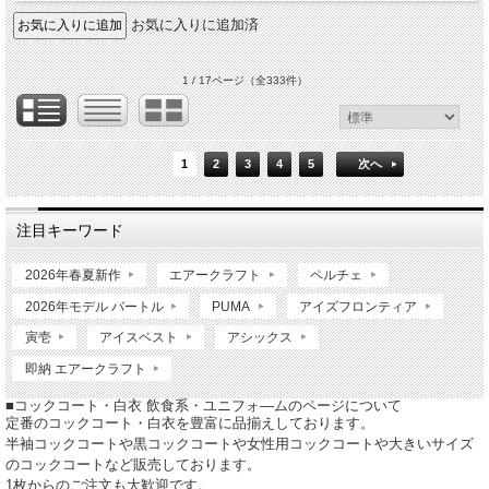
お気に入りに追加済
1 / 17ページ
（全333件）
1
2
3
4
5
次へ
注目キーワード
2026年春夏新作
エアークラフト
ペルチェ
2026年モデル バートル
PUMA
アイズフロンティア
寅壱
アイスベスト
アシックス
即納 エアークラフト
■コックコート・白衣 飲食系・ユニフォ―ムのページについて
定番のコックコート・白衣を豊富に品揃えしております。
半袖コックコートや黒コックコートや女性用コックコートや大きいサイズ
のコックコートなど販売しております。
1枚からのご注文も大歓迎です。