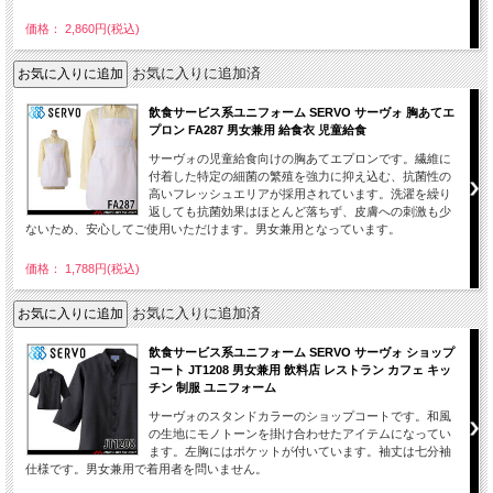
価格： 2,860円(税込)
お気に入りに追加済
飲食サービス系ユニフォーム SERVO サーヴォ 胸あてエ
プロン FA287 男女兼用 給食衣 児童給食
サーヴォの児童給食向けの胸あてエプロンです。繊維に
付着した特定の細菌の繁殖を強力に抑え込む、抗菌性の
高いフレッシュエリアが採用されています。洗濯を繰り
返しても抗菌効果はほとんど落ちず、皮膚への刺激も少
ないため、安心してご使用いただけます。男女兼用となっています。
価格： 1,788円(税込)
お気に入りに追加済
飲食サービス系ユニフォーム SERVO サーヴォ ショップ
コート JT1208 男女兼用 飲料店 レストラン カフェ キッ
チン 制服 ユニフォーム
サーヴォのスタンドカラーのショップコートです。和風
の生地にモノトーンを掛け合わせたアイテムになってい
ます。左胸にはポケットが付いています。袖丈は七分袖
仕様です。男女兼用で着用者を問いません。