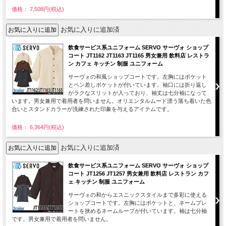
価格： 7,508円(税込)
お気に入りに追加済
飲食サービス系ユニフォーム SERVO サーヴォ ショップ
コート JT1162 JT1163 JT1165 男女兼用 飲料店 レストラ
ン カフェ キッチン 制服 ユニフォーム
サーヴォの和風ショップコートです。左胸にはポケット
とペン差しポケットが付いています。袖口には折り返し
がラクなスリットが入っており、袖丈は七分袖になって
います。男女兼用で着用者を問いません。オリエンタルムード漂う落ち着いた色
合いとスタンドカラーが洗練された印象を与えるアイテムです。
価格： 6,364円(税込)
お気に入りに追加済
飲食サービス系ユニフォーム SERVO サーヴォ ショップ
コート JT1256 JT1257 男女兼用 飲料店 レストラン カフ
ェ キッチン 制服 ユニフォーム
サーヴォの和からエスニックスタイルまで多彩に使える
ショップコートです。左胸にはポケットと、ネームプレ
ートを挟めるネームループが付いています。袖は七分袖
です。男女兼用で着用者を問いません。