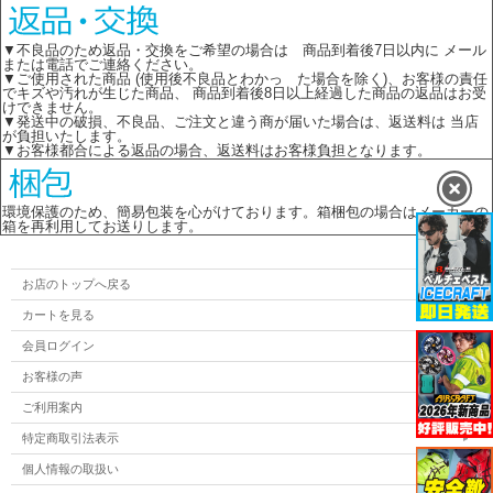
▼不良品のため返品・交換をご希望の場合は 商品到着後7日以内に メール
または電話でご連絡ください。
▼ご使用された商品 (使用後不良品とわかっ た場合を除く)、お客様の責任
でキズや汚れが生じた商品、 商品到着後8日以上経過した商品の返品はお受
けできません。
▼発送中の破損、不良品、ご注文と違う商が届いた場合は、返送料は 当店
が負担いたします。
▼お客様都合による返品の場合、返送料はお客様負担となります。
環境保護のため、簡易包装を心がけております。箱梱包の場合はメーカーの
箱を再利用してお送りします。
お店のトップへ戻る
カートを見る
会員ログイン
お客様の声
ご利用案内
特定商取引法表示
個人情報の取扱い