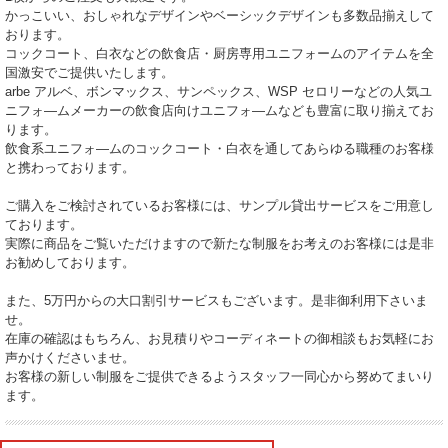
かっこいい、おしゃれなデザインやベーシックデザインも多数品揃えして
おります。
コックコート、白衣などの飲食店・厨房専用ユニフォームのアイテムを全
国激安でご提供いたします。
arbe アルベ、ボンマックス、サンペックス、WSP セロリーなどの人気ユ
ニフォ―ムメーカーの飲食店向けユニフォ―ムなども豊富に取り揃えてお
ります。
飲食系ユニフォ―ムのコックコート・白衣を通してあらゆる職種のお客様
と携わっております。
ご購入をご検討されているお客様には、サンプル貸出サービスをご用意し
ております。
実際に商品をご覧いただけますので新たな制服をお考えのお客様には是非
お勧めしております。
また、5万円からの大口割引サービスもございます。是非御利用下さいま
せ。
在庫の確認はもちろん、お見積りやコーディネートの御相談もお気軽にお
声かけくださいませ。
お客様の新しい制服をご提供できるようスタッフ一同心から努めてまいり
ます。