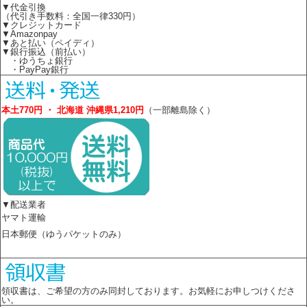
▼代金引換
（代引き手数料：全国一律330円）
▼クレジットカード
▼Amazonpay
▼あと払い（ペイディ）
▼銀行振込（前払い）
・ゆうちょ銀行
・PayPay銀行
本土770円 ・ 北海道 沖縄県1,210円
（一部離島除く）
▼配送業者
ヤマト運輸
日本郵便（ゆうパケットのみ）
領収書は、ご希望の方のみ同封しております。お気軽にお申しつけくださ
い。