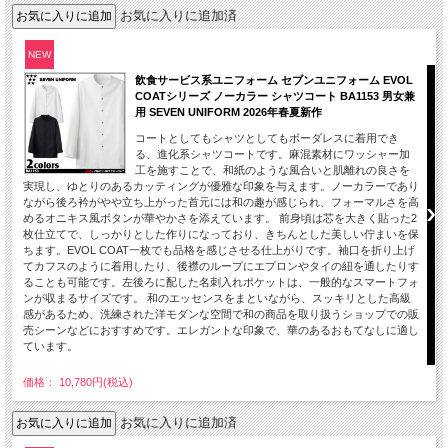
お気に入りに追加済
NEW
飲食サービス系ユニフォーム セブンユニフォーム EVOL
COATシリーズ ノーカラー シャツコート BA1153 男女兼
用 SEVEN UNIFORM 2026年春夏新作
コートとしてもシャツとしてもボーダレスに着用でき
る、進化系シャツコートです。麻混素材にワッシャー加
工を施すことで、和紙のような風合いと肌離れの良さを
実現し、ゆとりのあるカッティングが優雅な印象を与えます。ノーカラーであり
ながら後ろ衿がやや立ち上がった首元には和の趣が感じられ、フォーマルさを高
めるオニキス風ボタンが華やかさを添えています。 前身頃は芯を大きく貼った2
枚仕立てで、しっかりとした作りになっており、きちんとした美しい佇まいを保
ちます。EVOL COAT一枚でも品格を感じさせる仕上がりです。袖口を折り上げ
てカフスのように着用したり、後襟のループにエプロンやタイの紐を通したりす
ることも可能です。左後ろに配した名刺入れポケットは、一般的なスマートフォ
ンが収まるサイズです。 和のエッセンスをまといながら、スッキリとした高級
感があるため、洗練された洋モダンな空間で和の商品を取り扱うショップでの販
売シーンなどにおすすめです。エレガントな印象で、華のあるおもてなしに適し
ています。
価格： 10,780円(税込)
お気に入りに追加済