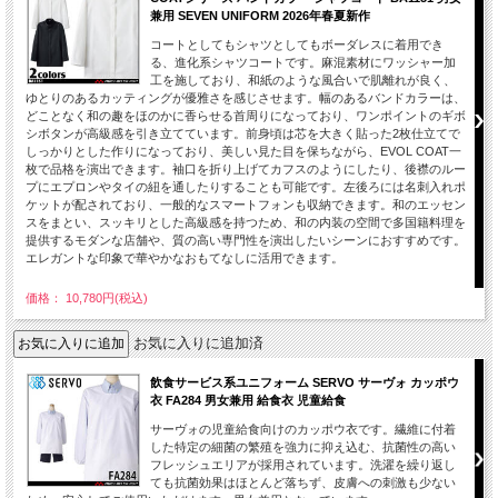
兼用 SEVEN UNIFORM 2026年春夏新作
コートとしてもシャツとしてもボーダレスに着用でき
る、進化系シャツコートです。麻混素材にワッシャー加
工を施しており、和紙のような風合いで肌離れが良く、
ゆとりのあるカッティングが優雅さを感じさせます。幅のあるバンドカラーは、
どことなく和の趣をほのかに香らせる首周りになっており、ワンポイントのギボ
シボタンが高級感を引き立てています。前身頃は芯を大きく貼った2枚仕立てで
しっかりとした作りになっており、美しい見た目を保ちながら、EVOL COAT一
枚で品格を演出できます。袖口を折り上げてカフスのようにしたり、後襟のルー
プにエプロンやタイの紐を通したりすることも可能です。左後ろには名刺入れポ
ケットが配されており、一般的なスマートフォンも収納できます。和のエッセン
スをまとい、スッキリとした高級感を持つため、和の内装の空間で多国籍料理を
提供するモダンな店舗や、質の高い専門性を演出したいシーンにおすすめです。
エレガントな印象で華やかなおもてなしに活用できます。
価格： 10,780円(税込)
お気に入りに追加済
飲食サービス系ユニフォーム SERVO サーヴォ カッポウ
衣 FA284 男女兼用 給食衣 児童給食
サーヴォの児童給食向けのカッポウ衣です。繊維に付着
した特定の細菌の繁殖を強力に抑え込む、抗菌性の高い
フレッシュエリアが採用されています。洗濯を繰り返し
ても抗菌効果はほとんど落ちず、皮膚への刺激も少ない