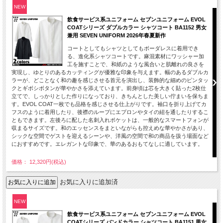
NEW
飲食サービス系ユニフォーム セブンユニフォーム EVOL
COATシリーズ ダブルカラー シャツコート BA1152 男女
兼用 SEVEN UNIFORM 2026年春夏新作
コートとしてもシャツとしてもボーダレスに着用でき
る、進化系シャツコートです。麻混素材にワッシャー加
工を施すことで、和紙のような風合いと肌離れの良さを
実現し、ゆとりのあるカッティングが優雅な印象を与えます。幅のあるダブルカ
ラーが、どことなく和の趣を感じさせる首元を演出し、装飾的な細めのピンタッ
クとギボシボタンが華やかさを添えています。前身頃は芯を大きく貼った2枚仕
立てで、しっかりとした作りになっており、きちんとした美しい佇まいを保ちま
す。EVOL COAT一枚でも品格を感じさせる仕上がりです。袖口を折り上げてカ
フスのように着用したり、後襟のループにエプロンやタイの紐を通したりするこ
ともできます。左後ろに配した名刺入れポケットは、一般的なスマートフォンが
収まるサイズです。和のエッセンスをまといながらも控えめな華やかさがあり、
シックな空間でゲストを迎えるシーンや、洋風の空間で和の商品を扱う場面など
におすすめです。エレガントな印象で、華のあるおもてなしに適しています。
価格： 12,320円(税込)
お気に入りに追加済
NEW
飲食サービス系ユニフォーム セブンユニフォーム EVOL
COATシリーズ バンドカラー シャツコート BA1151 男女