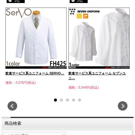
1位
2位
…
飲食サービス系ユニフォーム SERVO…
飲食サービス系ユニフォーム セブンユ
空
ニ…
価格：4,576円(税込)
価
価格：5,544円(税込)
商品検索