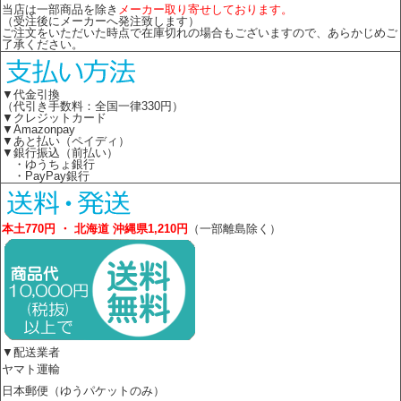
当店は一部商品を除き
メーカー取り寄せしております。
（受注後にメーカーへ発注致します）
ご注文をいただいた時点で在庫切れの場合もございますので、あらかじめご
了承ください。
▼代金引換
（代引き手数料：全国一律330円）
▼クレジットカード
▼Amazonpay
▼あと払い（ペイディ）
▼銀行振込（前払い）
・ゆうちょ銀行
・PayPay銀行
本土770円 ・ 北海道 沖縄県1,210円
（一部離島除く）
▼配送業者
ヤマト運輸
日本郵便（ゆうパケットのみ）