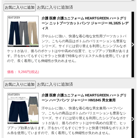
お気に入りに追加済
介護 医療 介護ユニフォーム HEARTGREEN ハートグリ
ーン ニットブーツカットパンツ ジャージー HL1825 レデ
ィス
汗やムレに強い、快適な着心地な女性用ブーツカットパ
ンツ。こちらの商品はボトムのバリエーションも豊富な
シリーズ。サイドには切り替えを利用したシンプルなポ
ケットがあり、後ろのポケットはやや高めの位置で、ヒップアップ効果がありま
す。汗をかいてもすぐにサラッと快適で特殊なポリエステル糸を使用しています
ので、長く着用しても伸縮性が失われません。
価格： 9,266円(税込)
お気に入りに追加済
介護 医療 介護ユニフォーム HEARTGREEN ハートグリ
ーン ハーフパンツ ジャージー HM1845 男女兼用
汗やムレに強い、快適な着心地な男女兼用ハーフパン
ツ。こちらの商品はボトムのバリエーションも豊富なシ
リーズ。サイドには切り替えを利用したシンプルなポケ
ットがあり、後ろのポケットはやや高めの位置で、ヒッ
プアップ効果があります。汗をかいてもすぐにサラッと快適で特殊なポリエステ
ル糸を使用していますので、長く着用しても伸縮性が失われません。