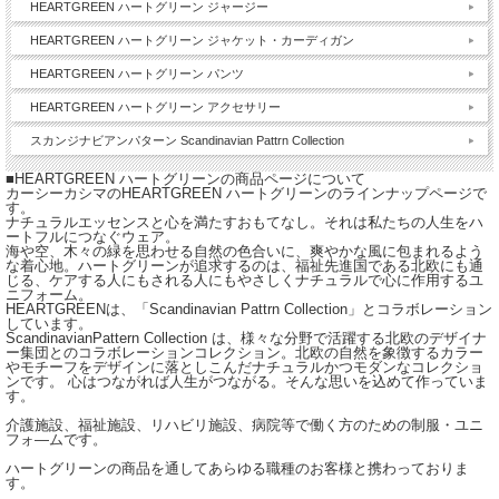
HEARTGREEN ハートグリーン ジャージー
HEARTGREEN ハートグリーン ジャケット・カーディガン
HEARTGREEN ハートグリーン パンツ
HEARTGREEN ハートグリーン アクセサリー
スカンジナビアンパターン Scandinavian Pattrn Collection
■HEARTGREEN ハートグリーンの商品ページについて
カーシーカシマのHEARTGREEN ハートグリーンのラインナップページで
す。
ナチュラルエッセンスと心を満たすおもてなし。それは私たちの人生をハ
ートフルにつなぐウェア。
海や空、木々の緑を思わせる自然の色合いに、爽やかな風に包まれるよう
な着心地。ハートグリーンが追求するのは、福祉先進国である北欧にも通
じる、ケアする人にもされる人にもやさしくナチュラルで心に作用するユ
ニフォーム。
HEARTGREENは、「Scandinavian Pattrn Collection」とコラボレーション
しています。
ScandinavianPattern Collection は、様々な分野で活躍する北欧のデザイナ
ー集団とのコラボレーションコレクション。北欧の自然を象徴するカラー
やモチーフをデザインに落としこんだナチュラルかつモダンなコレクショ
ンです。 心はつながれば人生がつながる。そんな思いを込めて作っていま
す。
介護施設、福祉施設、リハビリ施設、病院等で働く方のための制服・ユニ
フォ―ムです。
ハートグリーンの商品を通してあらゆる職種のお客様と携わっておりま
す。