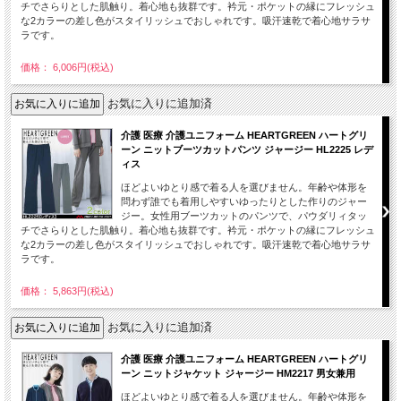
チでさらりとした肌触り。着心地も抜群です。衿元・ポケットの縁にフレッシュ
な2カラーの差し色がスタイリッシュでおしゃれです。吸汗速乾で着心地サラサ
ラです。
価格： 6,006円(税込)
お気に入りに追加済
介護 医療 介護ユニフォーム HEARTGREEN ハートグリ
ーン ニットブーツカットパンツ ジャージー HL2225 レデ
ィス
ほどよいゆとり感で着る人を選びません。年齢や体形を
問わず誰でも着用しやすいゆったりとした作りのジャー
ジー。女性用ブーツカットのパンツで、パウダリィタッ
チでさらりとした肌触り。着心地も抜群です。衿元・ポケットの縁にフレッシュ
な2カラーの差し色がスタイリッシュでおしゃれです。吸汗速乾で着心地サラサ
ラです。
価格： 5,863円(税込)
お気に入りに追加済
介護 医療 介護ユニフォーム HEARTGREEN ハートグリ
ーン ニットジャケット ジャージー HM2217 男女兼用
ほどよいゆとり感で着る人を選びません。年齢や体形を