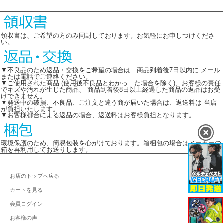
領収書は、ご希望の方のみ同封しております。お気軽にお申しつけくださ
い。
▼不良品のため返品・交換をご希望の場合は 商品到着後7日以内に メール
または電話でご連絡ください。
▼ご使用された商品 (使用後不良品とわかっ た場合を除く)、お客様の責任
でキズや汚れが生じた商品、 商品到着後8日以上経過した商品の返品はお受
けできません。
▼発送中の破損、不良品、ご注文と違う商が届いた場合は、返送料は 当店
が負担いたします。
▼お客様都合による返品の場合、返送料はお客様負担となります。
環境保護のため、簡易包装を心がけております。箱梱包の場合はメーカーの
箱を再利用してお送りします。
お店のトップへ戻る
カートを見る
会員ログイン
お客様の声