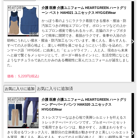
介護 医療 介護ユニフォーム HEARTGREEN ハートグリ
ーン ベスト HAH021 ユニセックス HYGGEWear
かっぽう着のようにラクラク着脱できる撥水・撥油・防
汚加工つきの時短エプロンです。ポロシャツなどの上か
らエプロン感覚で着られるカッポ。左脇のスナップボタ
ンで簡単に開閉でき、着脱がラクです。食事や入浴の介
助時にうれしい撥水・撥油・防汚加工もついています。働く人も、暮らす人も、
すべての人が居心地よく、楽しい時間を過ごせるようにという思いを込めた、デ
ンマーク語「HYGGE」に由来した「ヒュッゲライフ」。人と人、現在から未来
へと線で繋ぐをメッセージとして、ボーダー柄をポイントに、生活空間になじむ
ようなナチュラルであたたかみのある機能性に富んだユニフォームが誕生しまし
た。
価格： 5,220円(税込)
お気に入りに追加済
介護 医療 介護ユニフォーム HEARTGREEN ハートグリ
ーン デーパードパンツ HAK020 ユニセックス
HYGGEWear
ストレスフリーなはき心地で美脚シルエットを叶えるス
トレッチテーパードパンツです。プルオーバーとセット
で着用できるパンツは、動きやすく、お腹まわりをすっ
きり見せるワンタック入り。膝部分の立体構造が動きやすさと美しいシルエット
を実現。働く人も、暮らす人も、すべての人が居心地よく、楽しい時間を過ごせ