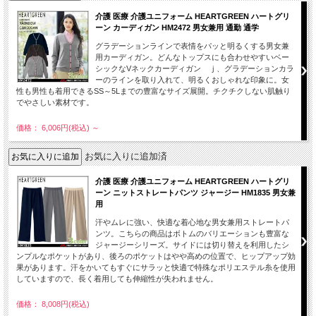
介護 医療 介護ユニフォーム HEARTGREEN ハートグリ
ーン カーディガン HM2472 男女兼用 通勤 通学
グラデーションラインで表情をパッと明るくする男女兼
用カーディガン。どんなトップスにも合わせやすいベー
シックなVネックカーディガン ｊ、グラデーションカラ
ーのラインを取り入れて、明るくおしゃれな印象に。女
性も男性も着用できるSS～5Lまでの豊富なサイズ展開。チクチクしない肌触り
でやさしい素材です。
価格： 6,006円(税込)
～
お気に入りに追加済
介護 医療 介護ユニフォーム HEARTGREEN ハートグリ
ーン ニットストレートパンツ ジャージー HM1835 男女兼
用
汗やムレに強い、快適な着心地な男女兼用ストレートパ
ンツ。こちらの商品はボトムのバリエーションも豊富な
ジャージーシリーズ。サイドには切り替えを利用したシ
ンプルなポケットがあり、後ろのポケットはやや高めの位置で、ヒップアップ効
果があります。汗をかいてもすぐにサラッと快適で特殊なポリエステル糸を使用
していますので、長く着用しても伸縮性が失われません。
価格： 8,008円(税込)