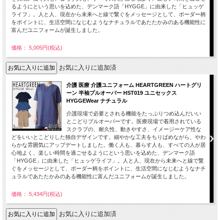
るようにという思いを込めた、デンマーク語「HYGGE」に由来した「ヒュッゲ
ライフ」。人と人、現在から未来へと線で繋ぐをメッセージとして、ボーダー柄
をポイントに、生活空間になじむようなナチュラルであたたかみのある機能性に
富んだユニフォームが誕生しました。
価格： 5,005円(税込)
お気に入りに追加済
介護 医療 介護ユニフォーム HEARTGREEN ハートグリ
ーン 半袖プルオーバー HST019 ユニセックス
HYGGEWear ナチュラル
介護現場で必要とされる機能をたっぷりつめ込んだいい
とこどりプルオーバーです。医療現場で着用されている
スクラブの、耐久性、動きやすさ、イメージーケア性な
どをいいとこどりした独自デザインです。細やかな工夫をちりばめながら、やわ
らかな雰囲気にアップデートしました。働く人も、暮らす人も、すべての人が居
心地よく、楽しい時間を過ごせるようにという思いを込めた、デンマーク語
「HYGGE」に由来した「ヒュッゲライフ」。人と人、現在から未来へと線で繋
ぐをメッセージとして、ボーダー柄をポイントに、生活空間になじむようなナチ
ュラルであたたかみのある機能性に富んだユニフォームが誕生しました。
価格： 5,434円(税込)
お気に入りに追加済