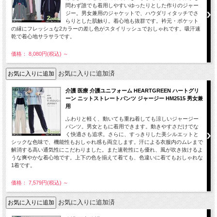
問わず誰でも着用しやすいゆったりとした作りのジャー
ジー。男女兼用のジャケットで、ハウダリィタッチでさ
らりとした肌触り。着心地も抜群です。衿元・ポケット
の縁にフレッシュな2カラーの差し色がスタイリッシュでおしゃれです。吸汗速
乾で着心地サラサラです。
価格： 8,080円(税込)
～
お気に入りに追加済
介護 医療 介護ユニフォーム HEARTGREEN ハートグリ
ーン ニットストレートパンツ ジャージー HM2515 男女兼
用
ふわりと軽く、動いても重ね着しても涼しいジャージー
パンツ。男女ともに着用できます。動きやすさだけでな
く快適さも追求。さらに、すっきりした美シルエットと
シックな色味で、機能性もおしゃれ感も両立します。汗による衣服内のムレまで
解消する高い通気性にこだわりました。また速乾性にも優れ、風が吹き抜けるよ
うな爽やかな着心地です。上下の色を揃えて着ても、色違いに着てもおしゃれな
1着です。
価格： 7,579円(税込)
～
お気に入りに追加済