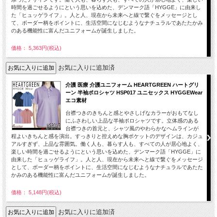
時間を過ごせるようにという思いを込めた、デンマーク語「HYGGE」に由来し
た「ヒュッゲライフ」。人と人、現在から未来へと線で繋ぐをメッセージとし
て、ボーダー柄をポイントに、生活空間になじむようなナチュラルであたたかみ
のある機能性に富んだユニフォームが誕生しました。
価格： 5,363円(税込)
お気に入りに追加済
介護 医療 介護ユニフォーム HEARTGREEN ハートグリ
ーン 半袖ポロシャツ HSP017 ユニセックス HYGGEWear
エコ素材
台襟つきのきちんと感とやさしげなカラーがおもてなし
にふさわしい上品な半袖ポロシャツです。立体感のある
台襟つきの首元と、シャツ風のやわらかなヘムラインが
程よいきちんと感を演出。すっきりと控えめな胸ポケットのデザインは、カジュ
アルすぎず、上品な雰囲気。働く人も、暮らす人も、すべての人が居心地よく、
楽しい時間を過ごせるようにという思いを込めた、デンマーク語「HYGGE」に
由来した「ヒュッゲライフ」。人と人、現在から未来へと線で繋ぐをメッセージ
として、ボーダー柄をポイントに、生活空間になじむようなナチュラルであたた
かみのある機能性に富んだユニフォームが誕生しました。
価格： 5,148円(税込)
お気に入りに追加済