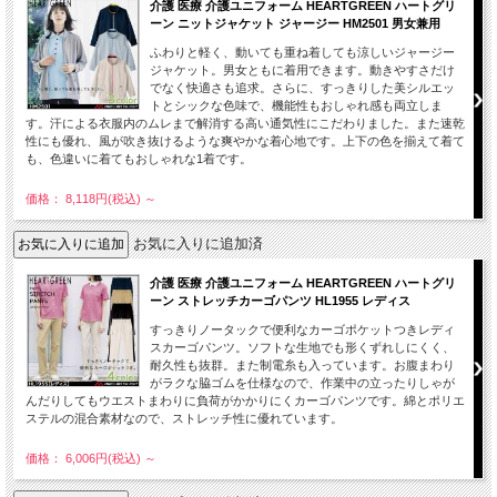
介護 医療 介護ユニフォーム HEARTGREEN ハートグリ
ーン ニットジャケット ジャージー HM2501 男女兼用
ふわりと軽く、動いても重ね着しても涼しいジャージー
ジャケット。男女ともに着用できます。動きやすさだけ
でなく快適さも追求。さらに、すっきりした美シルエッ
トとシックな色味で、機能性もおしゃれ感も両立しま
す。汗による衣服内のムレまで解消する高い通気性にこだわりました。また速乾
性にも優れ、風が吹き抜けるような爽やかな着心地です。上下の色を揃えて着て
も、色違いに着てもおしゃれな1着です。
価格： 8,118円(税込)
～
お気に入りに追加済
介護 医療 介護ユニフォーム HEARTGREEN ハートグリ
ーン ストレッチカーゴパンツ HL1955 レディス
すっきりノータックで便利なカーゴポケットつきレディ
スカーゴパンツ。ソフトな生地でも形くずれしにくく、
耐久性も抜群。また制電糸も入っています。お腹まわり
がラクな脇ゴムを仕様なので、作業中の立ったりしゃが
んだりしてもウエストまわりに負荷がかかりにくカーゴパンツです。綿とポリエ
ステルの混合素材なので、ストレッチ性に優れています。
価格： 6,006円(税込)
～