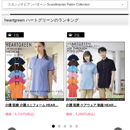
スカンジナビアンパターン Scandinavian Pattrn Collection
heartgreen ハートグリーンのランキング
1位
2位
介護 医療 介護ユニフォーム HEAR…
介護 医療 ケアウェア 制服 HEAR…
介
価格：6,721円(税込)
価格：4,290円(税込)
価