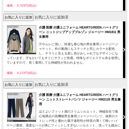
価格： 6,793円(税込)
お気に入りに追加済
介護 医療 介護ユニフォーム HEARTGREEN ハートグリ
ーン ニットジップアップブルゾン ジャージー HM1811 男
女兼用
汗やムレに強い、快適な着心地の男女兼用ジャージージ
ャケット。衿の裏側にもステッチと同じカラーを配色
し、チラリと見える差し色がおしゃれでなデザインにな
っています。汗をかいてもすぐにサラッと快適。特殊なポリエステル糸を使用し
ていますので、長く着用しても伸縮性が失われません。
価格： 8,223円(税込)
お気に入りに追加済
介護 医療 介護ユニフォーム HEARTGREEN ハートグリ
ーン ニットストレートパンツ ジャージー HM2125 男女兼
用
ほどよいフィット感のスリムシルエット。伸縮自在で着
心地満点の高機能男女兼用ジャージーパンツ。抜群のス
トレッチ性と優れた吸汗速乾性が特長の薄くて軽いハイ
ゲージ素材。適度なハリが体にフィットしすぎないシルエット。洗っても縮みに