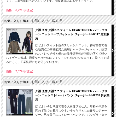
くく、工業洗濯にも対応しています。脚長効果のあるサイドライン。
価格： 6,721円(税込)
お気に入りに追加済
介護 医療 介護ユニフォーム HEARTGREEN ハートグリ
ーン ニットハーフジャケット ジャージー HM2117 男女兼
用
ほどよいフィット感のスリムシルエット。伸縮自在で着
心地満点の高機能男女兼用ジャージージャケット。抜群
のストレッチ性と優れた吸汗速乾性が特長の薄くて軽い
ハイゲージ素材。適度なハリが体にフィットしすぎないシルエット。洗っても縮
みにくく、工業洗濯にも対応しています。
価格： 7,579円(税込)
お気に入りに追加済
介護 医療 介護ユニフォーム HEARTGREEN ハートグリ
ーン ニットストレートパンツ ジャージー HM2235 男女兼
用
ほどよいゆとり感で着る人を選びません。年齢や体形を
問わず誰でも着用しやすいゆったりとした作りのジャー
ジー。男女兼用のストレートパンツで、パウダリィタッ