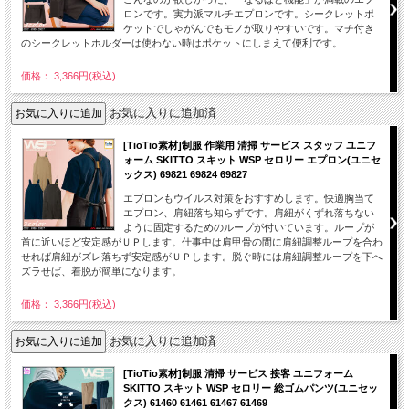
ロンです。実力派マルチエプロンです。シークレットポ
ケットでしゃがんでもモノが取りやすいです。マチ付き
のシークレットホルダーは使わない時はポケットにしまえて便利です。
価格： 3,366円(税込)
お気に入りに追加済
[TioTio素材]制服 作業用 清掃 サービス スタッフ ユニフ
ォーム SKITTO スキット WSP セロリー エプロン(ユニセ
ックス) 69821 69824 69827
エプロンもウイルス対策をおすすめします。快適胸当て
エプロン、肩紐落ち知らずです。肩紐がくずれ落ちない
ように固定するためのループが付いています。ループが
首に近いほど安定感がＵＰします。仕事中は肩甲骨の間に肩紐調整ループを合わ
せれば肩紐がズレ落ちず安定感がＵＰします。脱ぐ時には肩紐調整ループを下へ
ズラせば、着脱が簡単になります。
価格： 3,366円(税込)
お気に入りに追加済
[TioTio素材]制服 清掃 サービス 接客 ユニフォーム
SKITTO スキット WSP セロリー 総ゴムパンツ(ユニセッ
クス) 61460 61461 61467 61469