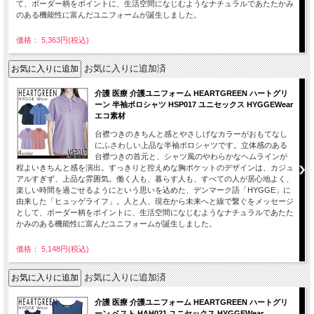
て、ボーダー柄をポイントに、生活空間になじむようなナチュラルであたたかみ
のある機能性に富んだユニフォームが誕生しました。
価格： 5,363円(税込)
お気に入りに追加済
介護 医療 介護ユニフォーム HEARTGREEN ハートグリ
ーン 半袖ポロシャツ HSP017 ユニセックス HYGGEWear
エコ素材
台襟つきのきちんと感とやさしげなカラーがおもてなし
にふさわしい上品な半袖ポロシャツです。立体感のある
台襟つきの首元と、シャツ風のやわらかなヘムラインが
程よいきちんと感を演出。すっきりと控えめな胸ポケットのデザインは、カジュ
アルすぎず、上品な雰囲気。働く人も、暮らす人も、すべての人が居心地よく、
楽しい時間を過ごせるようにという思いを込めた、デンマーク語「HYGGE」に
由来した「ヒュッゲライフ」。人と人、現在から未来へと線で繋ぐをメッセージ
として、ボーダー柄をポイントに、生活空間になじむようなナチュラルであたた
かみのある機能性に富んだユニフォームが誕生しました。
価格： 5,148円(税込)
お気に入りに追加済
介護 医療 介護ユニフォーム HEARTGREEN ハートグリ
ーン ベスト HAH021 ユニセックス HYGGEWear