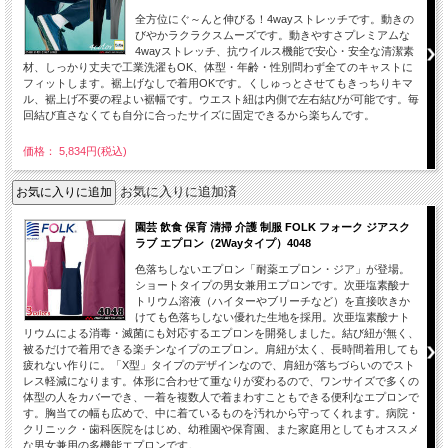
全方位にぐ～んと伸びる！4wayストレッチです。動きの
びやかラクラクスムーズです。動きやすさプレミアムな
4wayストレッチ、抗ウイルス機能で安心・安全な清潔素
材、しっかり丈夫で工業洗濯もOK、体型・年齢・性別問わず全てのキャストに
フィットします。裾上げなしで着用OKです。くしゅっとさせてもきっちりキマ
ル、裾上げ不要の程よい裾幅です。ウエスト紐は内側で左右結びが可能です。毎
回結び直さなくても自分に合ったサイズに固定できるから楽ちんです。
価格： 5,834円(税込)
お気に入りに追加済
園芸 飲食 保育 清掃 介護 制服 FOLK フォーク ジアスク
ラブ エプロン（2Wayタイプ）4048
色落ちしないエプロン「耐薬エプロン・ジア」が登場。
ショートタイプの男女兼用エプロンです。次亜塩素酸ナ
トリウム溶液（ハイターやブリーチなど）を直接吹きか
けても色落ちしない優れた生地を採用。次亜塩素酸ナト
リウムによる消毒・滅菌にも対応するエプロンを開発しました。結び紐が無く、
被るだけで着用できる楽チンなイプのエプロン。肩紐が太く、長時間着用しても
疲れない作りに。「X型」タイプのデザインなので、肩紐が落ちづらいのでスト
レス軽減になります。体形に合わせて重なりが変わるので、ワンサイズで多くの
体型の人をカバーでき、一着を複数人で着まわすこともできる便利なエプロンで
す。胸当ての幅も広めで、中に着ているものを汚れから守ってくれます。病院・
クリニック・歯科医院をはじめ、幼稚園や保育園、また家庭用としてもオススメ
な男女兼用の多機能エプロンです。