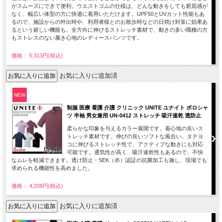
がスムーズにできて便利。ウエストゴムの仕様は、どんな動きをしても窮屈感が
なく、幅広い体型の方に快適に着用いただけます。UPF50とUVカット性能もあ
るので、施設からの外出時や、利用者様とのお散歩時などの日焼け対策に効果あ
るという嬉しい機能も。全方向に伸びるストレッチ素材で、動きの多い職種の方
もストレスのない履き心地のレディースパンツです。
価格： 5,313円(税込)
お気に入りに追加済
NEW
制服 医療 看護 介護 クリニック UNITE ユナイト ポロシャ
ツ 半袖 男女兼用 UN-0412 ストレッチ 吸汗速乾 透防止
柔らかな印象を与えるカラー展開です。着心地の良いス
トレッチ素材です。伸びの良いソフトな風合い。タテヨ
コに伸びるストレッチ性で、アクティブな動きにも対応
可能です。通気性が高く、吸汗速乾性もあるので、不快
なムレを軽減できます。透け防止・SEK（赤）認証の抗菌加工も施し、現場でも
求められる機能性を高めました。
価格： 4,208円(税込)
お気に入りに追加済