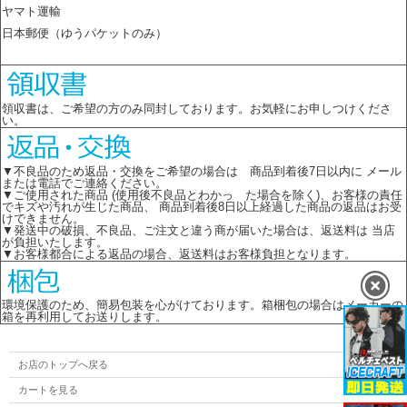
ヤマト運輸
日本郵便（ゆうパケットのみ）
領収書は、ご希望の方のみ同封しております。お気軽にお申しつけくださ
い。
▼不良品のため返品・交換をご希望の場合は 商品到着後7日以内に メール
または電話でご連絡ください。
▼ご使用された商品 (使用後不良品とわかっ た場合を除く)、お客様の責任
でキズや汚れが生じた商品、 商品到着後8日以上経過した商品の返品はお受
けできません。
▼発送中の破損、不良品、ご注文と違う商が届いた場合は、返送料は 当店
が負担いたします。
▼お客様都合による返品の場合、返送料はお客様負担となります。
環境保護のため、簡易包装を心がけております。箱梱包の場合はメーカーの
箱を再利用してお送りします。
お店のトップへ戻る
カートを見る