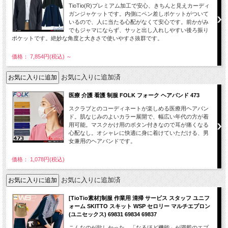
TioTio(R)プレミアム加工で安心、きちんと見えカーディ
ガンジャケットです。内側にペン差しポケットがついて
いるので、人に当たる心配がなくて安心です。前かがみ
でもジャマにならず、サッと出し入れしやすい後ろ振り
ポケットです。絶妙な角度と大きさで使いやすさ抜群です。
価格： 7,854円(税込)
～
お気に入りに追加済
医療 介護 看護 制服 FOLK フォーク ヘアバンド 473
スクラブとのコーディネートが楽しめる医療用ヘアバン
ド。肌なじみのよいカラー展開で、幅広い年代の方が着
用可能。マスクかけ用のボタン付きなので耳が痛くなる
心配なし。オシャレに快適に身に着けていただける、男
女兼用のヘアバンドです。
価格： 1,078円(税込)
お気に入りに追加済
[TioTio素材]制服 作業用 清掃 サービス スタッフ ユニフ
ォーム SKITTO スキット WSP セロリー マルチエプロン
(ユニセックス) 69831 69834 69837
こんなのが欲しかった、「なるほど機能」が満載のエプ