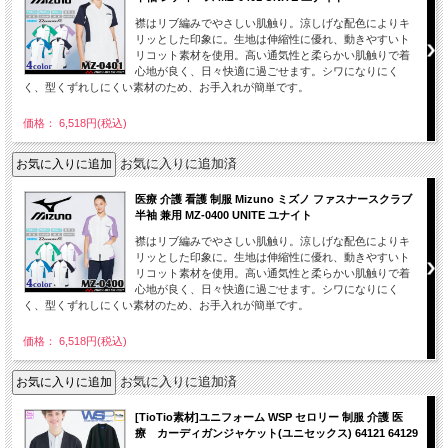
襟はリブ編みでやさしい肌触り。涼しげな配色によりキ
リッとした印象に。生地は伸縮性に優れ、動きやすいト
リコット素材を使用。高い通気性と柔らかい肌触りで着
心地が良く、日々快適に過ごせます。シワになりにく
く、型くずれしにくい素材のため、お手入れが簡単です。
価格： 6,518円(税込)
お気に入りに追加済
医療 介護 看護 制服 Mizuno ミズノ ファスナースクラブ
半袖 兼用 MZ-0400 UNITE ユナイト
襟はリブ編みでやさしい肌触り。涼しげな配色によりキ
リッとした印象に。生地は伸縮性に優れ、動きやすいト
リコット素材を使用。高い通気性と柔らかい肌触りで着
心地が良く、日々快適に過ごせます。シワになりにく
く、型くずれしにくい素材のため、お手入れが簡単です。
価格： 6,518円(税込)
お気に入りに追加済
[TioTio素材]ユニフォーム WSP セロリー 制服 介護 医
療 カーディガンジャケット(ユニセックス) 64121 64129