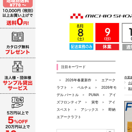
注目キーワード
作業
2026年春夏新作
エアーク
介
ラフト
ペルチェ
2026年モ
医
デル バートル
PUMA
アイ
ズフロンティア
寅壱
アイ
スベスト
アシックス
即納
エアークラフト