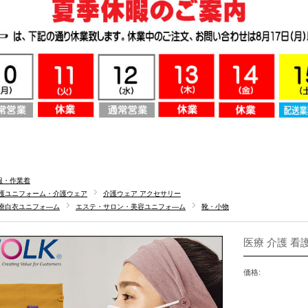
服・作業着
護ユニフォーム・介護ウェア
介護ウェア アクセサリー
療白衣ユニフォ―ム
エステ・サロン・美容ユニフォ―ム
靴・小物
医療 介護 看護
価格: