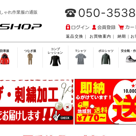
しゃれ作業服の通販
返品交換
｜
お買物案内
｜
納期
｜
お
コンプ
防寒服
つなぎ服
Tシャツ
ポロシャツ
安全靴・作
レッション