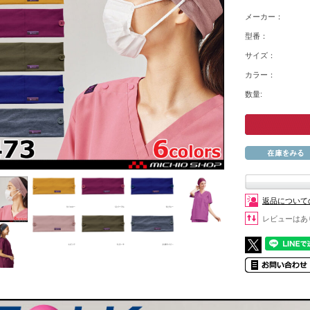
メーカー：
型番：
サイズ：
カラー：
数量:
返品について
レビューはあ