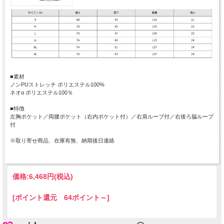
■素材
ノンPUストレッチ ポリエステル100%
ネオα ポリエステル100％
■特徴
左胸ポケット／両腰ポケット（右内ポケット付）／右肩ループ付／右後ろ脇ループ
付
※取り寄せ商品、在庫有無、納期後日連絡
価格:
6,468円
(税込)
[ポイント還元 64ポイント～]