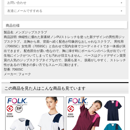
お問い合わせ
友達にメールですすめる
商品仕様
製品名: メンズジップスクラブ
商品説明: 伸縮性に優れた新素材ノンPUストレッチを使った新デザインの男性用ジッ
プスクラブ。 左胸から肩、背面へ続く配色が印象的なおしゃれなスクラブ。 男性用
（7060SC）女性用（7059SC）と合わせて院内全体でコーディネイトでき一体感が演
出できます。 配色部分が濃い色なので、胸に挿す時にボールペンのペン先が出ていて
生地にインクがついてしまっても汚れが目立ちません。 ベースはグッドデザイン賞受
賞の人気のジップスクラブタイプなので、脱着も楽々。 脱着がしやすく、ストレッチ
性があるので動きの多い方でもスムーズに動けます。
型番: 7060SC
メーカー: フォーク
この商品を見た人はこんな商品も見ています