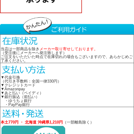
当店は一部商品を除き
メーカー取り寄せしております。
（受注後にメーカーへ発注致します）
ご注文をいただいた時点で在庫切れの場合もございますので、あらかじめご
了承ください。
▼代金引換
（代引き手数料：全国一律330円）
▼クレジットカード
▼Amazonpay
▼あと払い（ペイディ）
▼銀行振込（前払い）
・ゆうちょ銀行
・PayPay銀行
本土770円 ・ 北海道 沖縄県1,210円
（一部離島除く）