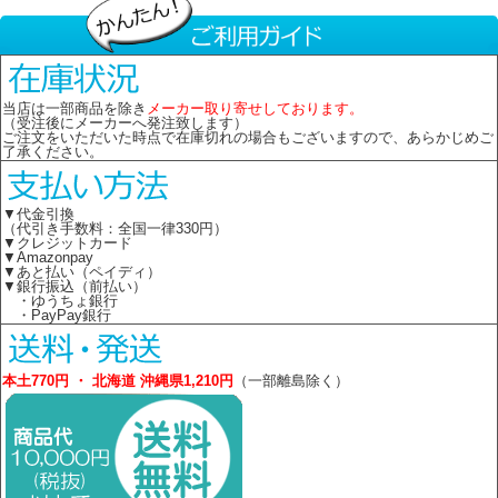
当店は一部商品を除き
メーカー取り寄せしております。
（受注後にメーカーへ発注致します）
ご注文をいただいた時点で在庫切れの場合もございますので、あらかじめご
了承ください。
▼代金引換
（代引き手数料：全国一律330円）
▼クレジットカード
▼Amazonpay
▼あと払い（ペイディ）
▼銀行振込（前払い）
・ゆうちょ銀行
・PayPay銀行
本土770円 ・ 北海道 沖縄県1,210円
（一部離島除く）