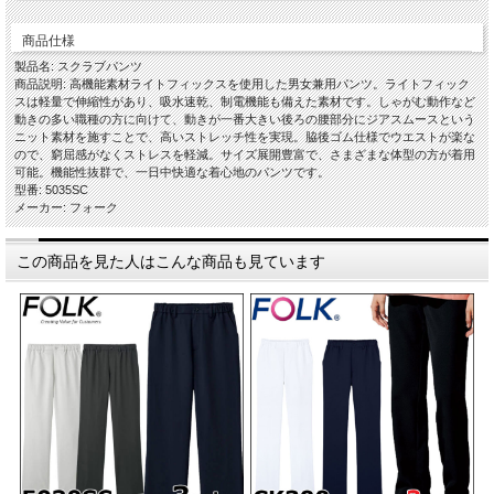
商品仕様
製品名: スクラブパンツ
商品説明: 高機能素材ライトフィックスを使用した男女兼用パンツ。ライトフィック
スは軽量で伸縮性があり、吸水速乾、制電機能も備えた素材です。しゃがむ動作など
動きの多い職種の方に向けて、動きが一番大きい後ろの腰部分にジアスムースという
ニット素材を施すことで、高いストレッチ性を実現。脇後ゴム仕様でウエストが楽な
ので、窮屈感がなくストレスを軽減。サイズ展開豊富で、さまざまな体型の方が着用
可能。機能性抜群で、一日中快適な着心地のパンツです。
型番: 5035SC
メーカー: フォーク
この商品を見た人はこんな商品も見ています