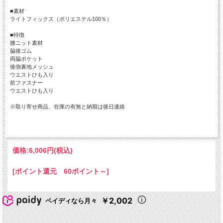
■素材
ライトフィックス（ポリエステル100％）
■特徴
腰ニット素材
脇後ゴム
両脇ポケット
後側裏地メッシュ
ウエストひも入り
前ファスナー
ウエストひも入り
※取り寄せ商品、在庫の有無と納期は後日連絡
価格:
6,006円
(税込)
[ポイント還元 60ポイント～]
￥2,002
ペイディなら月々