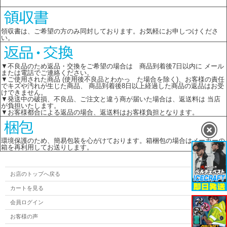
領収書は、ご希望の方のみ同封しております。お気軽にお申しつけくださ
い。
▼不良品のため返品・交換をご希望の場合は 商品到着後7日以内に メール
または電話でご連絡ください。
▼ご使用された商品 (使用後不良品とわかっ た場合を除く)、お客様の責任
でキズや汚れが生じた商品、 商品到着後8日以上経過した商品の返品はお受
けできません。
▼発送中の破損、不良品、ご注文と違う商が届いた場合は、返送料は 当店
が負担いたします。
▼お客様都合による返品の場合、返送料はお客様負担となります。
環境保護のため、簡易包装を心がけております。箱梱包の場合はメーカーの
箱を再利用してお送りします。
お店のトップへ戻る
カートを見る
会員ログイン
お客様の声