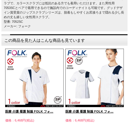
ラブで、カラースクラブには抵抗のある方でも着用いただけます。また男性用
7053SCとペアで着用できるので施設内でのコーディナイトも可能です。グッドデザ
イン賞受賞のジップスクラブシリーズは、脱着もしやすくお尻後ろまで隠れる少し長
めの丈も嬉しい女性用スクラブ。
型番: 7052SC
メーカー: フォーク
この商品を見た人はこんな商品も見ています
医療 介護 看護 制服 FOLK フォ…
医療 介護 看護 制服 FOLK フォ…
医
価格：6,468円(税込)
価格：6,468円(税込)
価