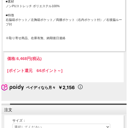
■素材
ノンPUストレッチ ポリエステル100%
■特徴
右脇箱ポケット／左胸箱ポケット／両腰ポケット（右内ポケット付）／右後脇ルー
プ付
※取り寄せ商品、在庫有無、納期後日連絡
価格:
6,468円
(税込)
[ポイント還元 64ポイント～]
￥2,156
ペイディなら月々
注文
サイズ：