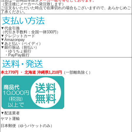
当店は一部商品を除き
メーカー取り寄せしております。
（受注後にメーカーへ発注致します）
ご注文をいただいた時点で在庫切れの場合もございますので、あらかじめご
了承ください。
▼代金引換
（代引き手数料：全国一律330円）
▼クレジットカード
▼Amazonpay
▼あと払い（ペイディ）
▼銀行振込（前払い）
・ゆうちょ銀行
・PayPay銀行
本土770円 ・ 北海道 沖縄県1,210円
（一部離島除く）
▼配送業者
ヤマト運輸
日本郵便（ゆうパケットのみ）