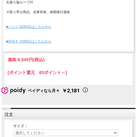
右後ろ脇ループ付
※取り寄せ商品、在庫有無、納期後日連絡
■パンツ 5035SCはこちらから
■衿付き 7106SCはこちらから
価格:
6,545円
(税込)
[ポイント還元 65ポイント～]
￥2,181
ペイディなら月々
注文
サイズ：