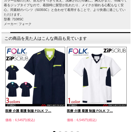
カラー仕様のため、首元がすっきり見え、洗練された印象に。胸元がまた、羽織って
着るジップタイプなので、着脱時に髪型が乱れたり、メイクが崩れる心配もなく安
心。同素材のパンツ（5035SC）と合わせて着用することで、より快適に過ごしてい
ただけます。
型番: 7108SC
メーカー: フォーク
この商品を見た人はこんな商品も見ています
医療 介護 看護 制服 FOLK フ…
医療 介護 看護 制服 FOLK フ…
医
価格：6,545円(税込)
価格：6,545円(税込)
価