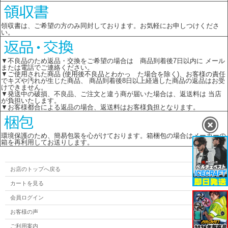
領収書は、ご希望の方のみ同封しております。お気軽にお申しつけくださ
い。
▼不良品のため返品・交換をご希望の場合は 商品到着後7日以内に メール
または電話でご連絡ください。
▼ご使用された商品 (使用後不良品とわかっ た場合を除く)、お客様の責任
でキズや汚れが生じた商品、 商品到着後8日以上経過した商品の返品はお受
けできません。
▼発送中の破損、不良品、ご注文と違う商が届いた場合は、返送料は 当店
が負担いたします。
▼お客様都合による返品の場合、返送料はお客様負担となります。
環境保護のため、簡易包装を心がけております。箱梱包の場合はメーカーの
箱を再利用してお送りします。
お店のトップへ戻る
カートを見る
会員ログイン
お客様の声
ご利用案内