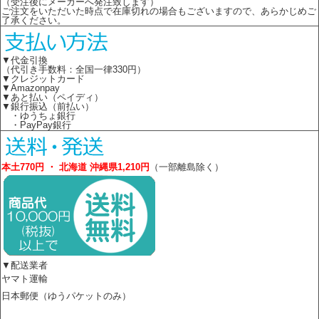
（受注後にメーカーへ発注致します）
ご注文をいただいた時点で在庫切れの場合もございますので、あらかじめご
了承ください。
▼代金引換
（代引き手数料：全国一律330円）
▼クレジットカード
▼Amazonpay
▼あと払い（ペイディ）
▼銀行振込（前払い）
・ゆうちょ銀行
・PayPay銀行
本土770円 ・ 北海道 沖縄県1,210円
（一部離島除く）
▼配送業者
ヤマト運輸
日本郵便（ゆうパケットのみ）