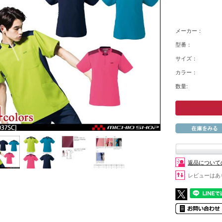
メーカー：
型番：
サイズ：
カラー：
数量:
返品について
レビューはあ