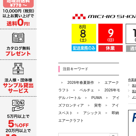
注目キーワード
作業
2026年春夏新作
エアーク
医
ラフト
ペルチェ
2026年モ
医
メ
デル バートル
PUMA
アイ
ズフロンティア
寅壱
アイ
スベスト
アシックス
即納
エアークラフト