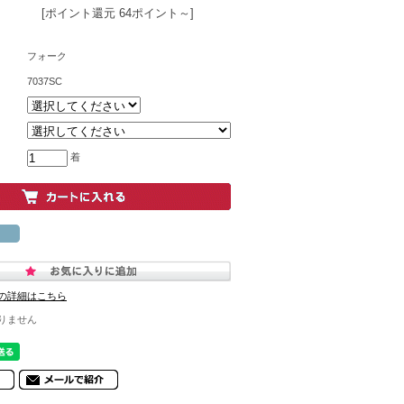
[ポイント還元 64ポイント～]
フォーク
7037SC
着
の詳細はこちら
りません