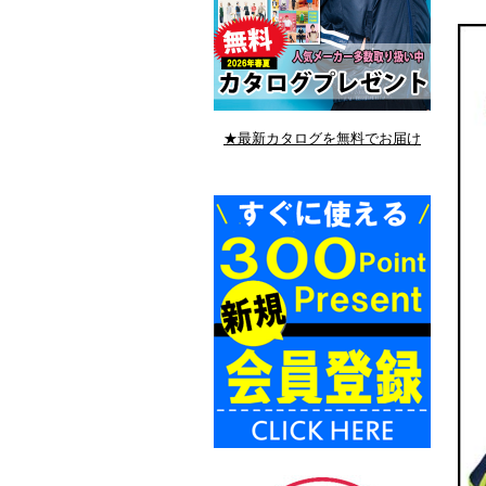
★最新カタログを無料でお届け